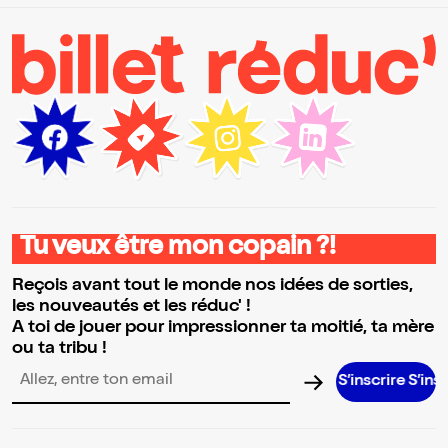
Tu veux être mon copain ?!
Reçois avant tout le monde nos idées de sorties,
les nouveautés et les réduc' !
A toi de jouer pour impressionner ta moitié, ta mère
ou ta tribu !
S’inscrire S’inscrire S’inscri
Adresse email pour la newsletter