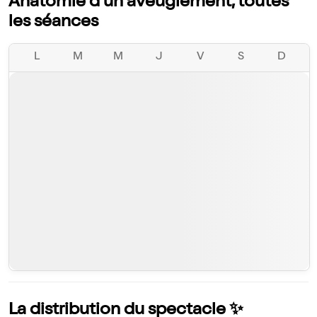
Anatomie d'un aveuglement, toutes
les séances
L
M
M
J
V
S
D
La distribution du spectacle ✨