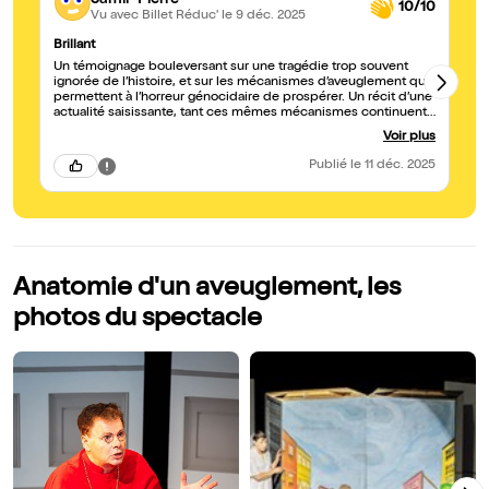
10/10
Vu avec Billet Réduc'
le 9 déc. 2025
Brillant
Ca
Un témoignage bouleversant sur une tragédie trop souvent
L’hist
ignorée de l’histoire, et sur les mécanismes d’aveuglement qui
permettent à l’horreur génocidaire de prospérer. Un récit d’une
actualité saisissante, tant ces mêmes mécanismes continuent
d’opérer face aux génocides contemporains
Voir plus
Publié
le 11 déc. 2025
Anatomie d'un aveuglement, les
photos du spectacle