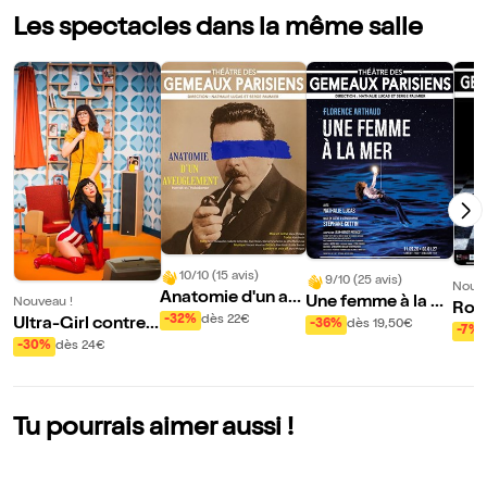
Les spectacles dans la même salle
10/10 (15 avis)
9/10 (25 avis)
Nouve
Anatomie d'un av
Une femme à la m
Nouveau !
Romé
euglement
-32%
dès 22€
er
Ultra-Girl contre S
-36%
dès 19,50€
-7%
chopenhauer
-30%
dès 24€
Tu pourrais aimer aussi !