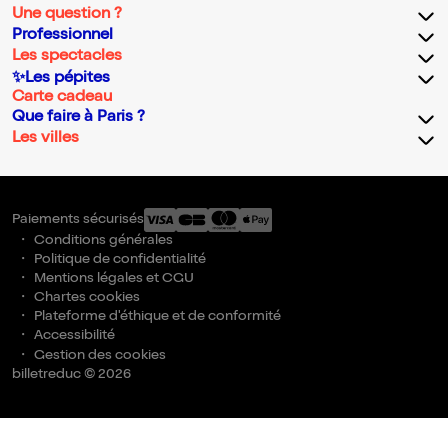
Une question ?
Professionnel
Les spectacles
✨Les pépites
Carte cadeau
Que faire à Paris ?
Les villes
Paiements sécurisés
Conditions générales
Politique de confidentialité
Mentions légales et CGU
Chartes cookies
Plateforme d'éthique et de conformité
Accessibilité
Gestion des cookies
billetreduc © 2026