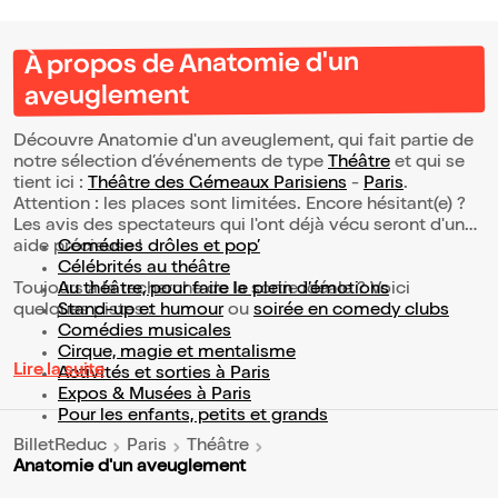
À propos de Anatomie d'un
aveuglement
Découvre Anatomie d'un aveuglement, qui fait partie de
notre sélection d’événements de type
Théâtre
et qui se
tient ici :
Théâtre des Gémeaux Parisiens
-
Paris
.
Attention : les places sont limitées. Encore hésitant(e) ?
Les avis des spectateurs qui l'ont déjà vécu seront d'une
aide précieuse !
Comédies drôles et pop’
Célébrités au théâtre
Toujours à la recherche de la sortie idéale ? Voici
Au théâtre, pour faire le plein d’émotions
quelques pistes :
Stand-up et humour
ou
soirée en comedy clubs
Comédies musicales
Cirque, magie et mentalisme
Lire la suite
Activités et sorties à Paris
Expos & Musées à Paris
Pour les enfants, petits et grands
BilletReduc
Paris
Théâtre
Anatomie d'un aveuglement