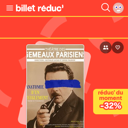
réduc' du
moment
-32%