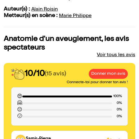
Auteur(s) :
Alain Roisin
Metteur(s) en scène :
Marie Philippe
Anatomie d'un aveuglement, les avis
spectateurs
Voir tous les avis
10/10
(15 avis)
Donner mon avis
Connecte-toi pour donner ton avis !
😍
100%
🤗
0%
😐
0%
🙁
0%
Samir-Pierre