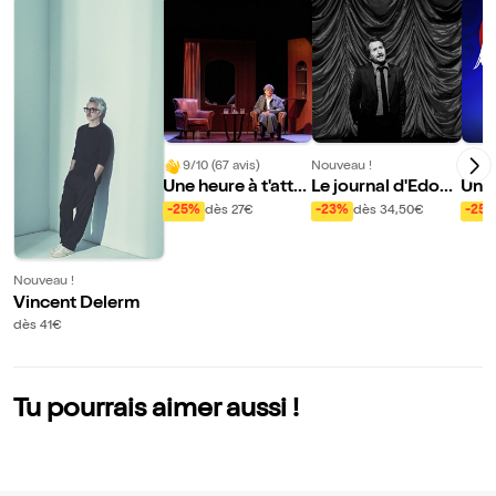
9/10 (67 avis)
Nouveau !
Nouve
Une heure à t'atte
Le journal d'Edoua
Une
ndre
rd Baer
nt N
-25%
dès 27€
-23%
dès 34,50€
-25
al
Nouveau !
Vincent Delerm
dès 41€
Tu pourrais aimer aussi !