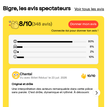
Bigre, les avis spectateurs
Voir tous les avis
8/10
(348 avis)
Donner mon avis
Connecte-toi pour donner ton avis !
😍
80%
🤗
8%
😐
2%
🙁
10%
Chantal
10/10
Vu avec Billet Réduc'
le 23 juil. 2026
Original et drôle
ma
Une interprétation des acteurs remarquable dans cette pièce
je
sans parole. C'est drôle, dynamique et rythmé. À découvrir.
ch
dé
ém
sp