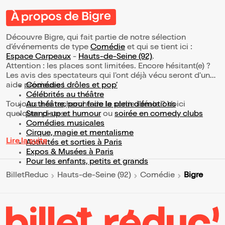
À propos de Bigre
Découvre Bigre, qui fait partie de notre sélection
d’événements de type
Comédie
et qui se tient ici :
Espace Carpeaux
-
Hauts-de-Seine (92)
.
Attention : les places sont limitées. Encore hésitant(e) ?
Les avis des spectateurs qui l'ont déjà vécu seront d'une
aide précieuse !
Comédies drôles et pop’
Célébrités au théâtre
Toujours à la recherche de la sortie idéale ? Voici
Au théâtre, pour faire le plein d’émotions
quelques pistes :
Stand-up et humour
ou
soirée en comedy clubs
Comédies musicales
Cirque, magie et mentalisme
Lire la suite
Activités et sorties à Paris
Expos & Musées à Paris
Pour les enfants, petits et grands
Bigre
BilletReduc
Hauts-de-Seine (92)
Comédie