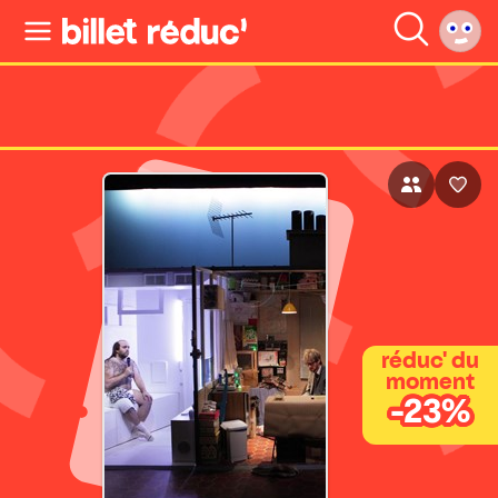
réduc' du
moment
-23%