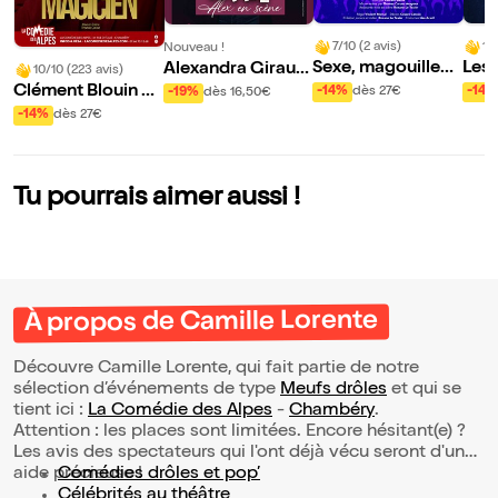
7/10 (2 avis)
10
Nouveau !
Sexe, magouilles
Les
Alexandra Girault
10/10 (223 avis)
et culture général
u m
dans Alex en Scèn
Clément Blouin da
-14%
dès 27€
-14%
-19%
dès 16,50€
e
e
ns Magicien
-14%
dès 27€
Tu pourrais aimer aussi !
À propos de Camille Lorente
Découvre Camille Lorente, qui fait partie de notre
sélection d’événements de type
Meufs drôles
et qui se
tient ici :
La Comédie des Alpes
-
Chambéry
.
Attention : les places sont limitées. Encore hésitant(e) ?
Les avis des spectateurs qui l'ont déjà vécu seront d'une
aide précieuse !
Comédies drôles et pop’
Célébrités au théâtre