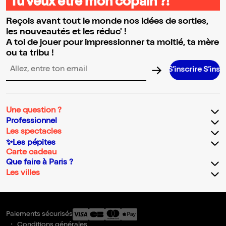
Tu veux être mon copain ?!
Reçois avant tout le monde nos idées de sorties,
les nouveautés et les réduc' !
A toi de jouer pour impressionner ta moitié, ta mère
ou ta tribu !
S’inscrire S’inscrire S’insc
Adresse email pour la newsletter
Une question ?
Professionnel
Les spectacles
✨Les pépites
Carte cadeau
Que faire à Paris ?
Les villes
Paiements sécurisés
Conditions générales