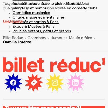
Toujours à la recherche de la sortie idéale ? Voici
Au théâtre, pour faire le plein d’émotions
quelques pistes :
Stand-up et humour
ou
soirée en comedy clubs
Comédies musicales
Cirque, magie et mentalisme
Lire la suite
Activités et sorties à Paris
Expos & Musées à Paris
Pour les enfants, petits et grands
BilletReduc
Chambéry
Humour
Meufs drôles
Camille Lorente