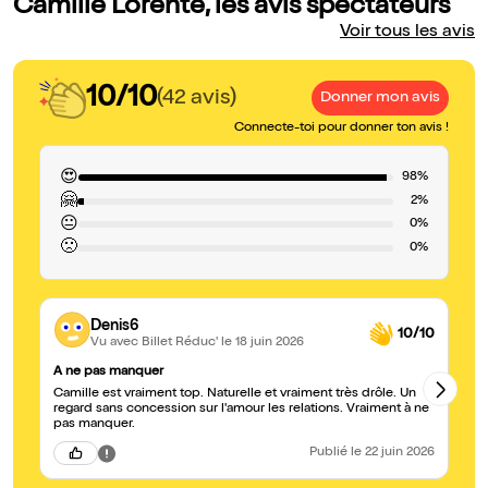
Camille Lorente, les avis spectateurs
Voir tous les avis
10/10
(42 avis)
Donner mon avis
Connecte-toi pour donner ton avis !
😍
98%
🤗
2%
😐
0%
🙁
0%
Denis6
10/10
Vu avec Billet Réduc'
le 18 juin 2026
A ne pas manquer
Hi
Camille est vraiment top. Naturelle et vraiment très drôle. Un
Ca
regard sans concession sur l'amour les relations. Vraiment à ne
pas manquer.
Publié
le 22 juin 2026