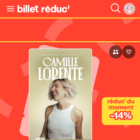
réduc' du
moment
-14%