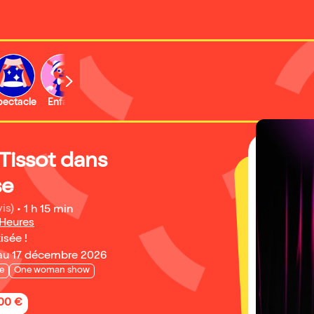
b
pectacle
Enfant
Concert
Activité
Expo et musée
Tissot dans
se
is)
•
1 h 15 min
 Heures
isée !
au 17 décembre 2026
e
One woman show
,00 €