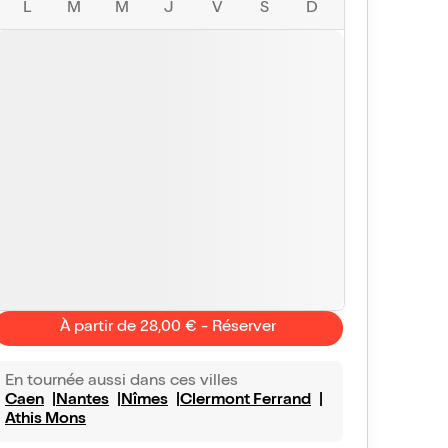
L
M
M
J
V
S
D
À partir de 28,00 € - Réserver
En tournée aussi dans ces villes
Caen
Nantes
Nîmes
Clermont Ferrand
Athis Mons