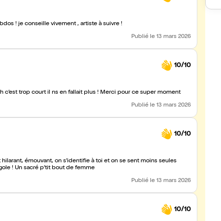
dos ! je conseille vivement , artiste à suivre !
Publié
le 13 mars 2026
10/10
Cela faisait tellement longtemps que je n’avait pas ri autant ! 1 h c’est trop court il ns en fallait plus ! Merci pour ce super moment
Publié
le 13 mars 2026
10/10
 hilarant, émouvant, on s’identifie à toi et on se sent moins seules
dans nos galères quotidiennes, et surtout grâce à toi, on en rigole ! Un sacré p’tit bout de femme
Publié
le 13 mars 2026
10/10