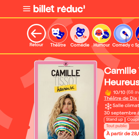
Retour
Théâtre
Comédie
Humour
Comedy clu
S
Camille 
Heureu
10/10
(68 av
Théâtre de Dix
Salle climat
30 septembre 
Stand up
Coupl
Tout public
À partir de 28