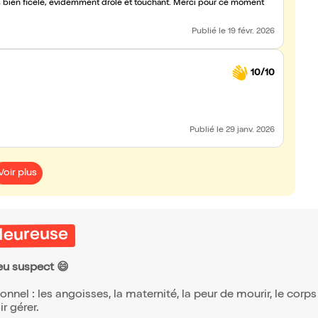
très bien ficelé, évidemment drôle et touchant. Merci pour ce moment
Publié
le 19 févr. 2026
10/10
Publié
le 29 janv. 2026
Voir plus
 Heureuse
eu suspect 😄
nnel : les angoisses, la maternité, la peur de mourir, le corp
r gérer.