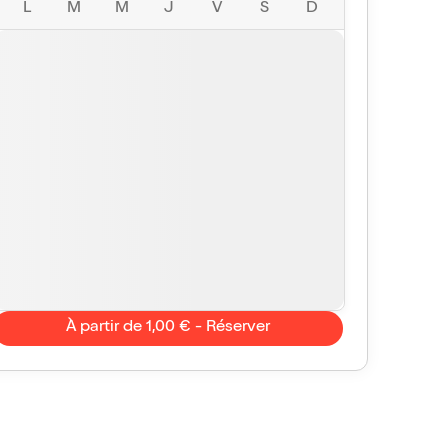
L
M
M
J
V
S
D
À partir de 1,00 € - Réserver