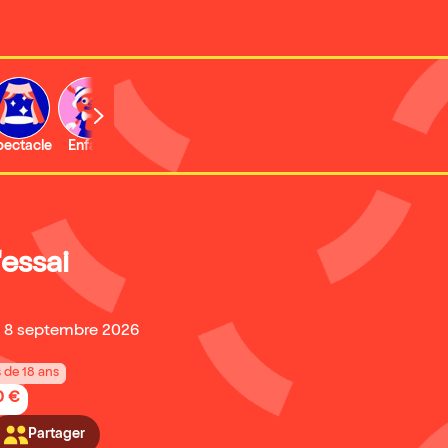
b
pectacle
Enfant
Concert
Activité
Expo et musée
essai
u 8 septembre 2026
s de 18 ans
0 €
Partager