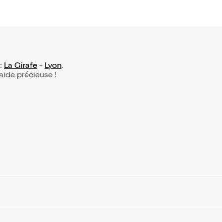
 :
La Girafe
-
Lyon
.
 aide précieuse !