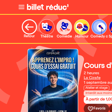
Retour
Théâtre
Comédie
Humour
Comedy clu
S
Cours d'
2 heures
La Girafe
1 septembre a
Atelier et stage
Interdit aux moin
À partir de 1,0
Favoris