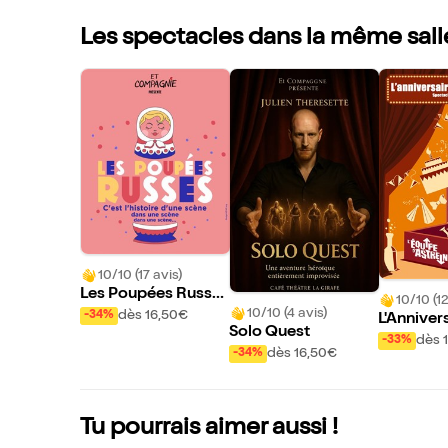
Les spectacles dans la même sall
10/10 (17 avis)
Les Poupées Russe
10/10 (12
s
10/10 (4 avis)
dès 16,50€
-34%
L'Anniver
Solo Quest
briel(le)
dès 
-33%
dès 16,50€
-34%
Tu pourrais aimer aussi !