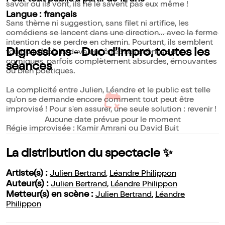
savoir où ils vont, ils ne le savent pas eux même !
Langue : français
Sans thème ni suggestion, sans filet ni artifice, les
comédiens se lancent dans une direction... avec la ferme
intention de se perdre en chemin. Pourtant, ils semblent
Digressions - Duo d'impro, toutes les
toujours là où ils devaient être ! Les scènes sont
comiques, parfois complètement absurdes, émouvantes
séances
ou bien poétiques.
La complicité entre Julien, Léandre et le public est telle
qu'on se demande encore comment tout peut être
improvisé ! Pour s'en assurer, une seule solution : revenir !
Aucune date prévue pour le moment
Régie improvisée : Kamir Amrani ou David Buit
La distribution du spectacle ✨
Artiste(s) :
Julien Bertrand
,
Léandre Philippon
Auteur(s) :
Julien Bertrand
,
Léandre Philippon
Metteur(s) en scène :
Julien Bertrand
,
Léandre
Philippon