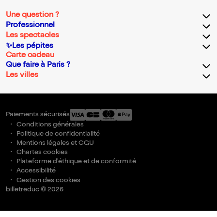
Une question ?
Professionnel
Les spectacles
✨Les pépites
Carte cadeau
Que faire à Paris ?
Les villes
Paiements sécurisés
Conditions générales
Politique de confidentialité
Mentions légales et CGU
Chartes cookies
Plateforme d'éthique et de conformité
Accessibilité
Gestion des cookies
billetreduc © 2026