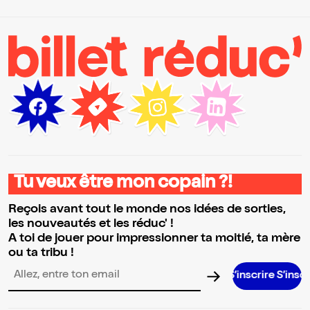
Tu veux être mon copain ?!
Reçois avant tout le monde nos idées de sorties,
les nouveautés et les réduc' !
A toi de jouer pour impressionner ta moitié, ta mère
ou ta tribu !
S’inscrire S’inscrire S’inscrire
Adresse email pour la newsletter