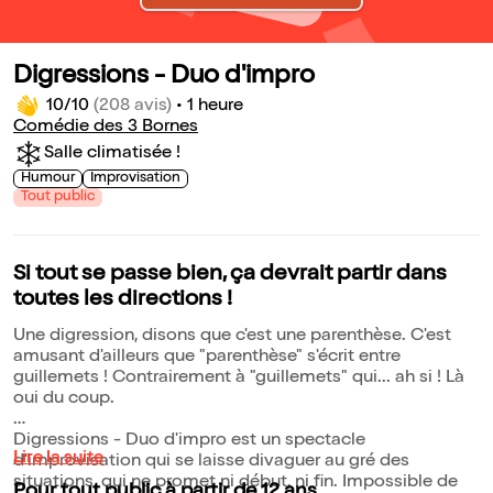
Digressions - Duo d'impro
10/10
(208 avis)
•
1 heure
Comédie des 3 Bornes
Salle climatisée !
Humour
Improvisation
Tout public
Si tout se passe bien, ça devrait partir dans
toutes les directions !
Une digression, disons que c'est une parenthèse. C'est
amusant d'ailleurs que "parenthèse" s'écrit entre
guillemets ! Contrairement à "guillemets" qui... ah si ! Là
oui du coup.
Digressions - Duo d'impro est un spectacle
Lire la suite
d'improvisation qui se laisse divaguer au gré des
situations, qui ne promet ni début, ni fin. Impossible de
Pour tout public à partir de 12 ans