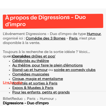
À propos de Digressions - Duo
d'impro
L’événement Digressions - Duo d'impro de type
Humour
,
organisé ici :
Comédie des 3 Bornes
-
Paris
, n'est plus
disponible à la vente.
Toujours à la recherche de la sortie idéale ? Voici
quelques pistes :
Comédies drôles et pop’
Célébrités au théâtre
Au théâtre, pour faire le plein d’émotions
Stand-up et humour
ou
soirée en comedy clubs
Comédies musicales
Cirque, magie et mentalisme
Lire la suite
Activités et sorties à Paris
Expos & Musées à Paris
Pour les enfants, petits et grands
BilletReduc
Paris
Humour
Digressions - Duo d'impro