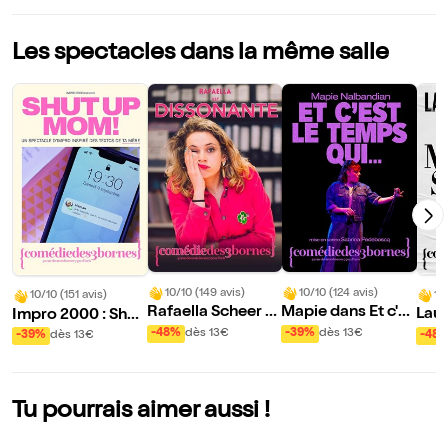
Les spectacles dans la même salle
10/10 (149 avis)
10/10 (124 avis)
10
10/10 (151 avis)
Rafaella Scheer d
Mapie dans Et c'es
Lau
Impro 2000 : Shut
ans Dissonante
t le temps qui...
up Mom !
-48%
dès 13€
-39%
dès 13€
-48
-39%
dès 13€
Tu pourrais aimer aussi !