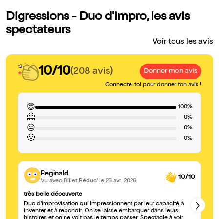
Digressions - Duo d'impro, les avis
spectateurs
Voir tous les avis
10/10
(208 avis)
Donner mon avis
Connecte-toi pour donner ton avis !
😍
100%
🤗
0%
😐
0%
🙁
0%
Reginald
10/10
Vu avec Billet Réduc'
le 26 avr. 2026
très belle découverte
Un
Duo d'improvisation qui impressionnent par leur capacité à
Pa
inventer et à rebondir. On se laisse embarquer dans leurs
ce
histoires et on ne voit pas le temps passer. Spectacle à voir.
qu