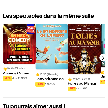
Les spectacles dans la même salle
9/10 (85 avis)
10
Annecy Comedy :
10/10 (114 avis)
Un r
la soirée de l'hum
-46%
dès 19,90€
Le syndrome de
10/10 (72 avis)
e
-16%
our
Folies au Manoir
l'Apéro
-62%
dès 10€
-16%
dès 10€
Tu pourrais aimer aussi !