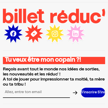
Tu veux être mon copain ?!
Reçois avant tout le monde nos idées de sorties,
les nouveautés et les réduc' !
A toi de jouer pour impressionner ta moitié, ta mère
ou ta tribu !
S’inscrire S’inscrire S’insc
Adresse email pour la newsletter