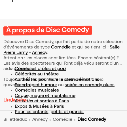
À propos de Disc Comedy
Découvre Disc Comedy, qui fait partie de notre sélection
d’événements de type
Comédie
et qui se tient ici :
Salle
Pierre Lamy
-
Annecy
.
Attention : les places sont limitées. Encore hésitant(e) ?
Les avis des spectateurs qui l'ont déjà vécu seront d'une
aide précieuse !
Comédies drôles et pop’
Célébrités au théâtre
Toujours à la recherche de la sortie idéale ? Voici
Au théâtre, pour faire le plein d’émotions
quelques pistes :
Stand-up et humour
ou
soirée en comedy clubs
Comédies musicales
Cirque, magie et mentalisme
Lire la suite
Activités et sorties à Paris
Expos & Musées à Paris
Pour les enfants, petits et grands
Disc Comedy
BilletReduc
Annecy
Comédie