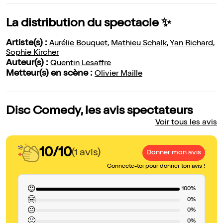
La distribution du spectacle ✨
Artiste(s) :
Aurélie Bouquet
,
Mathieu Schalk
,
Yan Richard
,
Sophie Kircher
Auteur(s) :
Quentin Lesaffre
Metteur(s) en scène :
Olivier Maille
Disc Comedy, les avis spectateurs
Voir tous les avis
10/10
(1 avis)
Donner mon avis
Connecte-toi pour donner ton avis !
😍
100%
🤗
0%
😐
0%
🙁
0%