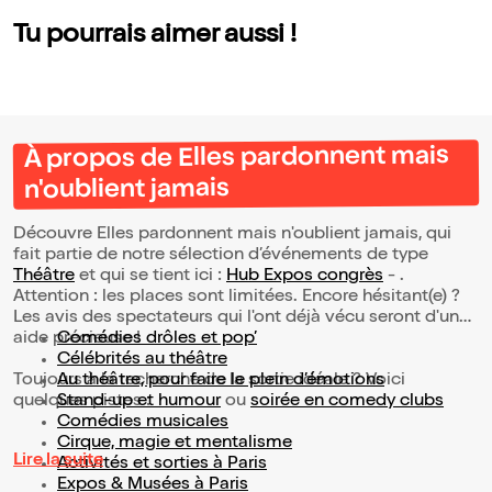
Tu pourrais aimer aussi !
À propos de Elles pardonnent mais
n'oublient jamais
Découvre Elles pardonnent mais n'oublient jamais, qui
fait partie de notre sélection d’événements de type
Théâtre
et qui se tient ici :
Hub Expos congrès
- .
Attention : les places sont limitées. Encore hésitant(e) ?
Les avis des spectateurs qui l'ont déjà vécu seront d'une
aide précieuse !
Comédies drôles et pop’
Célébrités au théâtre
Toujours à la recherche de la sortie idéale ? Voici
Au théâtre, pour faire le plein d’émotions
quelques pistes :
Stand-up et humour
ou
soirée en comedy clubs
Comédies musicales
Cirque, magie et mentalisme
Lire la suite
Activités et sorties à Paris
Expos & Musées à Paris