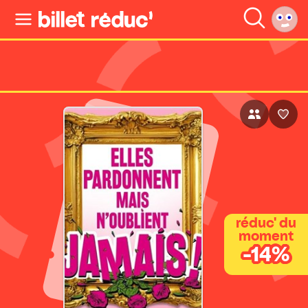
réduc' du
moment
-14%