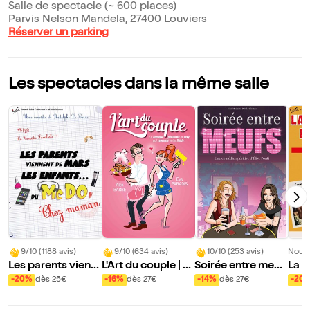
Salle de spectacle (~ 600 places)
Parvis Nelson Mandela, 27400 Louviers
Réserver un parking
Les spectacles dans la même salle
9/10 (1188 avis)
9/10 (634 avis)
10/10 (253 avis)
Nouve
Les parents vienn
L'Art du couple | L
Soirée entre meuf
La G
ent de Mars, les e
ouviers
s
l'H
-20%
dès 25€
-16%
dès 27€
-14%
dès 27€
-20
nfants du McDo ! |
chez Maman