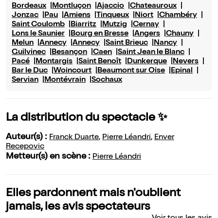
Bordeaux
Montluçon
Ajaccio
Chateauroux
Jonzac
Pau
Amiens
Tinqueux
Niort
Chambéry
Saint Coulomb
Biarritz
Mutzig
Cernay
Lons le Saunier
Bourg en Bresse
Angers
Chauny
Melun
Annecy
Annecy
Saint Brieuc
Nancy
Guilvinec
Besançon
Caen
Saint Jean le Blanc
Pacé
Montargis
Saint Benoît
Dunkerque
Nevers
Bar le Duc
Woincourt
Beaumont sur Oise
Epinal
Servian
Montévrain
Sochaux
La distribution du spectacle ✨
Auteur(s) :
Franck Duarte
,
Pierre Léandri
,
Enver
Recepovic
Metteur(s) en scène :
Pierre Léandri
Elles pardonnent mais n'oublient
jamais, les avis spectateurs