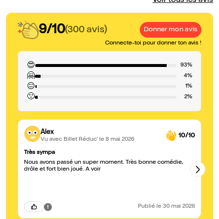
Voir tous les avis
9/10
(300 avis)
Donner mon avis
Connecte-toi pour donner ton avis !
😍
93%
🤗
4%
😐
1%
🙁
2%
Alex
10/10
Vu avec Billet Réduc'
le 8 mai 2026
Très sympa
Ge
Nous avons passé un super moment. Très bonne comédie,
Pi
drôle et fort bien joué. A voir
tr
Publié
le 30 mai 2026