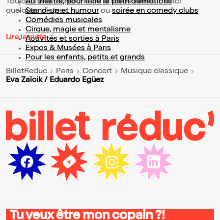
Toujours à la recherche de la sortie idéale ? Voici
Au théâtre, pour faire le plein d’émotions
quelques pistes :
Stand-up et humour
ou
soirée en comedy clubs
Comédies musicales
Cirque, magie et mentalisme
Lire la suite
Activités et sorties à Paris
Expos & Musées à Paris
Pour les enfants, petits et grands
BilletReduc
Paris
Concert
Musique classique
Eva Zaïcik / Eduardo Egüez
Tu veux être mon copain ?!