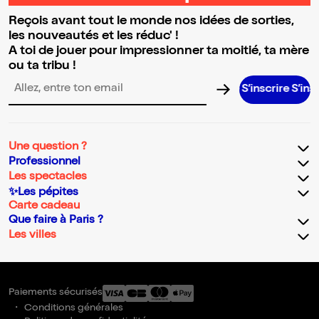
Reçois avant tout le monde nos idées de sorties,
les nouveautés et les réduc' !
A toi de jouer pour impressionner ta moitié, ta mère
ou ta tribu !
S’inscrire S’inscrire S’in
Adresse email pour la newsletter
Une question ?
Professionnel
Les spectacles
✨Les pépites
Carte cadeau
Que faire à Paris ?
Les villes
Paiements sécurisés
Conditions générales