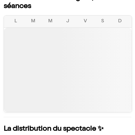
séances
L
M
M
J
V
S
D
La distribution du spectacle ✨