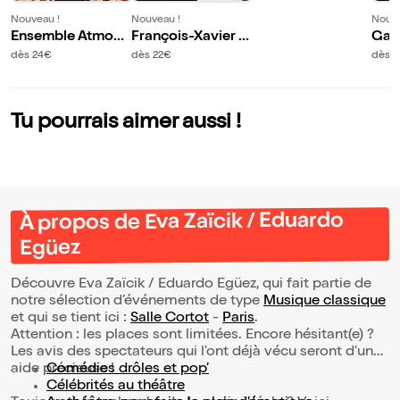
Nouveau !
Nouveau !
Nouve
Ensemble Atmosp
François-Xavier P
Gas
hères : Hommage
oiza : Ravel inédit
Hom
dès 24€
dès 22€
dès 
à la musique class
in 
ique
i
Tu pourrais aimer aussi !
À propos de Eva Zaïcik / Eduardo
Egüez
Découvre Eva Zaïcik / Eduardo Egüez, qui fait partie de
notre sélection d’événements de type
Musique classique
et qui se tient ici :
Salle Cortot
-
Paris
.
Attention : les places sont limitées. Encore hésitant(e) ?
Les avis des spectateurs qui l'ont déjà vécu seront d'une
aide précieuse !
Comédies drôles et pop’
Célébrités au théâtre