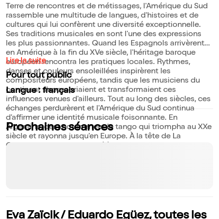
Terre de rencontres et de métissages, l'Amérique du Sud
rassemble une multitude de langues, d'histoires et de
cultures qui lui confèrent une diversité exceptionnelle.
Ses traditions musicales en sont l'une des expressions
les plus passionnantes. Quand les Espagnols arrivèrent
en Amérique à la fin du XVe siècle, l'héritage baroque
Lire la suite
européen rencontra les pratiques locales. Rythmes,
danses et couleurs ensoleillées inspirèrent les
Pour tout public
compositeurs européens, tandis que les musiciens du
continent s'appropriaient et transformaient ces
Langue : français
influences venues d'ailleurs. Tout au long des siècles, ces
échanges perdurèrent et l'Amérique du Sud continua
d'affirmer une identité musicale foisonnante. En
Prochaines séances
Argentine, c'est notamment le tango qui triompha au XXe
siècle et rayonna jusqu'en Europe. À la tête de La
Chimera, Eduardo Egüez célèbre la richesse de ces
répertoires. À ses côtés, Eva Zaïcik en illumine les mille
couleurs par son timbre velouté.
Eva Zaïcik / Eduardo Egüez, toutes les