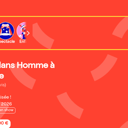
b
pectacle
Enfant
Concert
Activité
Expo et musée
dans Homme à
re
vis)
isée !
e 2026
an show
,00 €