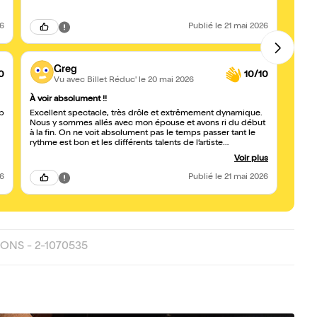
26
Publié
le 21 mai 2026
Greg
0
10/10
Vu avec Billet Réduc'
le 20 mai 2026
À voir absolument !!
Super
up
Excellent spectacle, très drôle et extrêmement dynamique.
Super
Nous y sommes allés avec mon épouse et avons ri du début
toutes
à la fin. On ne voit absolument pas le temps passer tant le
recom
rythme est bon et les différents talents de l’artiste
s’enchaînent avec naturel et intelligence. Je n’en dirai pas
Voir plus
plus pour ne pas spoiler, mais c’est une vraie réussite.
26
Publié
le 21 mai 2026
ONS - 2-1070535