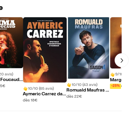
e
20 avis)
9/10 (466
 Foucaud
Margot D
10/10 (43 avis)
ancienne
dans Pata
15€
dès 
-25%
10/10 (65 avis)
Romuald Maufras d
Aymeric Carrez dan
ans Saison 4
dès 22€
s Spectacle humoris
dès 18€
tique d'humour