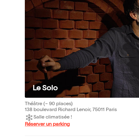
Le Solo
Théâtre (~ 90 places)
138 boulevard Richard Lenoir, 75011 Paris
Salle climatisée !
Réserver un parking