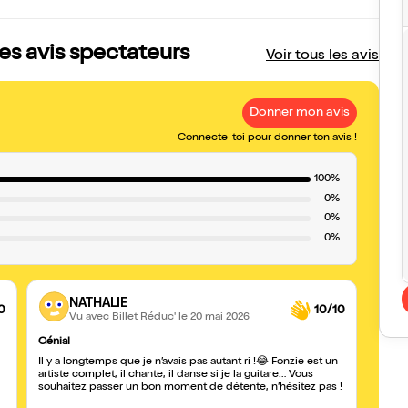
es avis spectateurs
Voir tous les avis
Donner mon avis
Connecte-toi pour donner ton avis !
100%
0%
0%
0%
NATHALIE
0
10/10
Vu avec Billet Réduc'
le 20 mai 2026
Génial
Rires
J’ai 
Il y a longtemps que je n’avais pas autant ri !😂 Fonzie est un
différ
artiste complet, il chante, il danse si je la guitare… Vous
l’hôpi
souhaitez passer un bon moment de détente, n’hésitez pas !
ambian