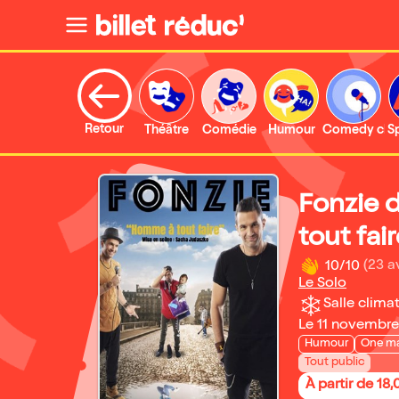
Retour
Théâtre
Comédie
Humour
Comedy clu
S
Fonzie 
tout fai
10/10
(23 a
Le Solo
Salle climat
Le 11 novembr
Humour
One m
Tout public
À partir de 18