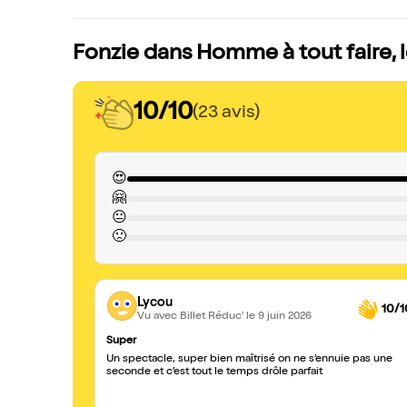
Fonzie dans Homme à tout faire, l
10/10
(23 avis)
😍
🤗
😐
🙁
Lycou
10/1
Vu avec Billet Réduc'
le 9 juin 2026
Super
Un spectacle, super bien maîtrisé on ne s’ennuie pas une
seconde et c’est tout le temps drôle parfait