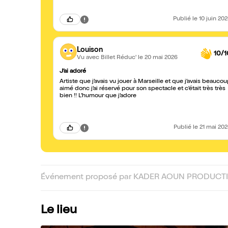
Publié
le 10 juin 20
Louison
10/1
Vu avec Billet Réduc'
le 20 mai 2026
J’ai adoré
Artiste que j’avais vu jouer à Marseille et que j’avais beauco
aimé donc j’ai réservé pour son spectacle et c’était très très
bien !! L’humour que j’adore
Publié
le 21 mai 20
Événement proposé par KADER AOUN PRODUCTI
Le lieu