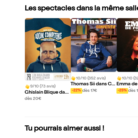
Les spectacles dans la même sall
10/10 (352 avis)
10/10 (3
Thomas Sii dans Co
Emma de
9/10 (73 avis)
mpétitif
dans À l'
dès 17€
dès 
-22%
-25%
Ghislain Blique dans
Aucune compétenc
dès 20€
e particulière
Tu pourrais aimer aussi !