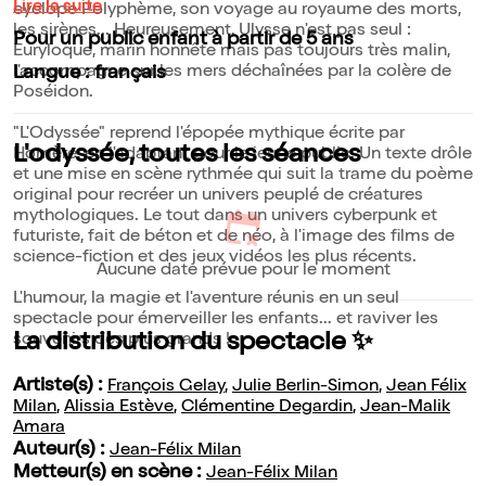
Lire la suite
cyclope Polyphème, son voyage au royaume des morts,
les sirènes... Heureusement, Ulysse n'est pas seul :
Pour un public enfant à partir de 5 ans
Euryloque, marin honnête mais pas toujours très malin,
l'accompagne sur les mers déchaînées par la colère de
Langue : français
Poséidon.
"L'Odyssée" reprend l'épopée mythique écrite par
L'odyssée, toutes les séances
Homère, en l'adaptant pour le jeune public. Un texte drôle
et une mise en scène rythmée qui suit la trame du poème
original pour recréer un univers peuplé de créatures
mythologiques. Le tout dans un univers cyberpunk et
futuriste, fait de béton et de néo, à l'image des films de
science-fiction et des jeux vidéos les plus récents.
Aucune date prévue pour le moment
L'humour, la magie et l'aventure réunis en un seul
spectacle pour émerveiller les enfants... et raviver les
La distribution du spectacle ✨
souvenirs des plus grands !
Artiste(s) :
François Gelay
,
Julie Berlin-Simon
,
Jean Félix
Milan
,
Alissia Estève
,
Clémentine Degardin
,
Jean-Malik
Amara
Auteur(s) :
Jean-Félix Milan
Metteur(s) en scène :
Jean-Félix Milan