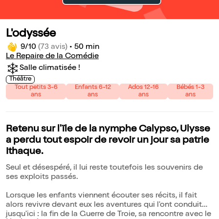
L'odyssée
9/10
(73 avis)
•
50 min
Le Repaire de la Comédie
Salle climatisée !
Théâtre
Tout petits 3-6
Enfants 6-12
Ados 12-16
Bébés 1-3
ans
ans
ans
ans
Retenu sur l'ïle de la nymphe Calypso, Ulysse
a perdu tout espoir de revoir un jour sa patrie
Ithaque.
Seul et désespéré, il lui reste toutefois les souvenirs de
ses exploits passés.
Lorsque les enfants viennent écouter ses récits, il fait
alors revivre devant eux les aventures qui l'ont conduit
jusqu'ici : la fin de la Guerre de Troie, sa rencontre avec le