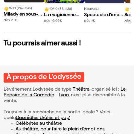
9/10 (247 avis)
10/10 (36 avis)
Nouveau !
10
Milady en sous-so
La magicienne
Spectacle d'impro
Sacr
l
d'O
visation par Artha
dès 23€
dès 10,95€
dès 1€
dès 
me
Tu pourrais aimer aussi !
À propos de L'odyssée
L’événement L'odyssée de type
Théâtre
, organisé ici :
Le
Repaire de la Comédie
-
Lyon
, n'est plus disponible à la
vente.
Toujours à la recherche de la sortie idéale ? Voici
quelques pistes :
Comédies drôles et pop’
Célébrités au théâtre
Au théâtre, pour faire le plein d’émotions