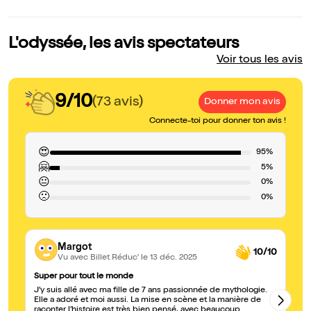
L'odyssée, les avis spectateurs
Voir tous les avis
9/10
(73 avis)
Donner mon avis
Connecte-toi pour donner ton avis !
😍
95%
🤗
5%
😐
0%
🙁
0%
Margot
10/10
Vu avec Billet Réduc'
le 13 déc. 2025
Super pour tout le monde
On
J’y suis allé avec ma fille de 7 ans passionnée de mythologie.
Ch
Elle a adoré et moi aussi. La mise en scène et la manière de
le
raconter l’histoire est très bien pensé, avec beaucoup