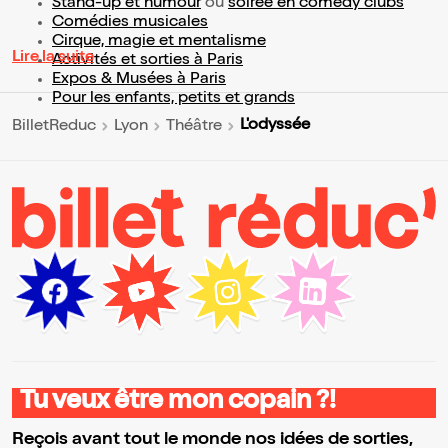
Stand-up et humour
ou
soirée en comedy clubs
Comédies musicales
Cirque, magie et mentalisme
Lire la suite
Activités et sorties à Paris
Expos & Musées à Paris
Pour les enfants, petits et grands
L'odyssée
BilletReduc
Lyon
Théâtre
Tu veux être mon copain ?!
Reçois avant tout le monde nos idées de sorties,