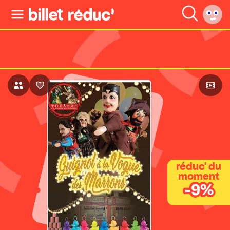
réduc' du
moment
-9%