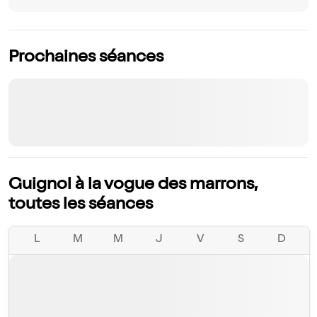
Prochaines séances
Guignol à la vogue des marrons,
toutes les séances
L
M
M
J
V
S
D