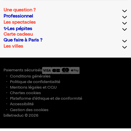
Une question ?
Professionnel
Les spectacles
✨Les pépites
Carte cadeau
Que faire à Paris ?
Les villes
Paiements sécurisés
Conditions générales
Politique de confidentialité
Mentions légales et CGU
Chartes cookies
Plateforme d'éthique et de conformité
Accessibilité
Gestion des cookies
billetreduc © 2026