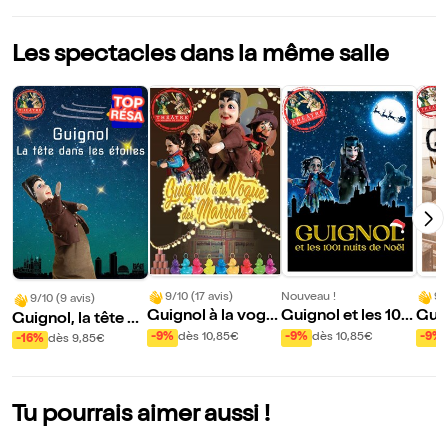
Les spectacles dans la même salle
9/10 (17 avis)
Nouveau !
9/
9/10 (9 avis)
Guignol à la vogu
Guignol et les 100
Guig
Guignol, la tête da
e des marrons
1 nuits de Noël
d'éc
ns les étoiles
-9%
dès 10,85€
-9%
dès 10,85€
-9%
-16%
dès 9,85€
Tu pourrais aimer aussi !