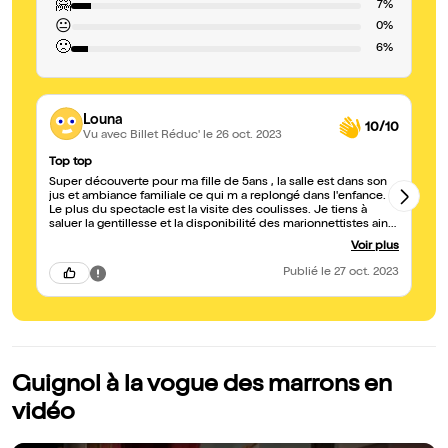
🤗
7%
😐
0%
🙁
6%
Louna
10/10
Vu avec Billet Réduc'
le 26 oct. 2023
Top top
Su
Super découverte pour ma fille de 5ans , la salle est dans son
Su
jus et ambiance familiale ce qui m a replongé dans l'enfance.
Le plus du spectacle est la visite des coulisses. Je tiens à
saluer la gentillesse et la disponibilité des marionnettistes ainsi
que l'accueil du monsieur de l'accueil. On reviendra .....
Voir plus
Publié
le 27 oct. 2023
Guignol à la vogue des marrons en
vidéo