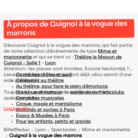
À propos de Guignol à la vogue des
marrons
Découvre Guignol à la vogue des marrons, qui fait partie
de notre sélection d’événements de type
Mime et
marionnette
et qui se tient ici :
Théâtre la Maison de
Guignol - Salle 1
-
Lyon
.
Attention : les places sont limitées. Encore hésitant(e) ?
Les avis des spectateurs qui l'ont déjà vécu seront d'une
Comédies drôles et pop’
aide précieuse !
Célébrités au théâtre
Au théâtre, pour faire le plein d’émotions
Toujours à la recherche de la sortie idéale ? Voici
Stand-up et humour
ou
soirée en comedy clubs
quelques pistes :
Comédies musicales
Cirque, magie et mentalisme
Lire la suite
Activités et sorties à Paris
Expos & Musées à Paris
Pour les enfants, petits et grands
BilletReduc
Lyon
Spectacles
Mime et marionnette
Guignol à la vogue des marrons