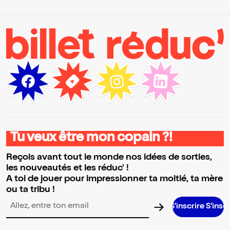
Tu veux être mon copain ?!
Reçois avant tout le monde nos idées de sorties,
les nouveautés et les réduc' !
A toi de jouer pour impressionner ta moitié, ta mère
ou ta tribu !
S’inscrire S’inscrire S’inscrire
Adresse email pour la newsletter