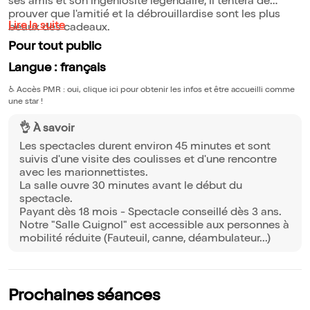
ses amis et son ingéniosité légendaire, il tentera de
prouver que l'amitié et la débrouillardise sont les plus
Lire la suite
beaux des cadeaux.
Pour tout public
Langue : français
♿️
Accès PMR : oui, clique ici pour obtenir les infos et être accueilli comme
une star !
👌 À savoir
Les spectacles durent environ 45 minutes et sont
suivis d'une visite des coulisses et d'une rencontre
avec les marionnettistes.
La salle ouvre 30 minutes avant le début du
spectacle.
Payant dès 18 mois - Spectacle conseillé dès 3 ans.
Notre "Salle Guignol" est accessible aux personnes à
mobilité réduite (Fauteuil, canne, déambulateur...)
Prochaines séances