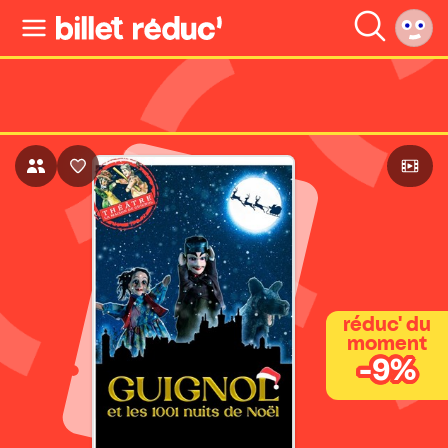
réduc' du
moment
-9%