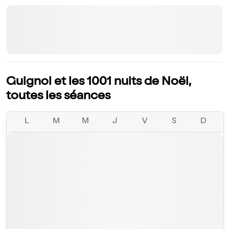
Guignol et les 1001 nuits de Noël,
toutes les séances
L
M
M
J
V
S
D