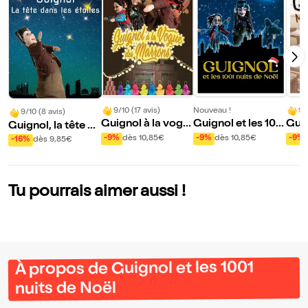
9/10 (17 avis)
Nouveau !
9/
9/10 (8 avis)
Guignol à la vogu
Guignol et les 100
Guig
Guignol, la tête da
e des marrons
1 nuits de Noël
d'éc
ns les étoiles
-9%
dès 10,85€
-9%
dès 10,85€
-9%
-16%
dès 9,85€
Tu pourrais aimer aussi !
À propos de Guignol et les 1001
nuits de Noël