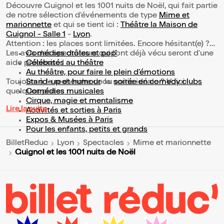
Découvre Guignol et les 1001 nuits de Noël, qui fait partie
de notre sélection d’événements de type
Mime et
marionnette
et qui se tient ici :
Théâtre la Maison de
Guignol - Salle 1
-
Lyon
.
Attention : les places sont limitées. Encore hésitant(e) ?
Les avis des spectateurs qui l'ont déjà vécu seront d'une
Comédies drôles et pop’
aide précieuse !
Célébrités au théâtre
Au théâtre, pour faire le plein d’émotions
Toujours à la recherche de la sortie idéale ? Voici
Stand-up et humour
ou
soirée en comedy clubs
quelques pistes :
Comédies musicales
Cirque, magie et mentalisme
Lire la suite
Activités et sorties à Paris
Expos & Musées à Paris
Pour les enfants, petits et grands
BilletReduc
Lyon
Spectacles
Mime et marionnette
Guignol et les 1001 nuits de Noël