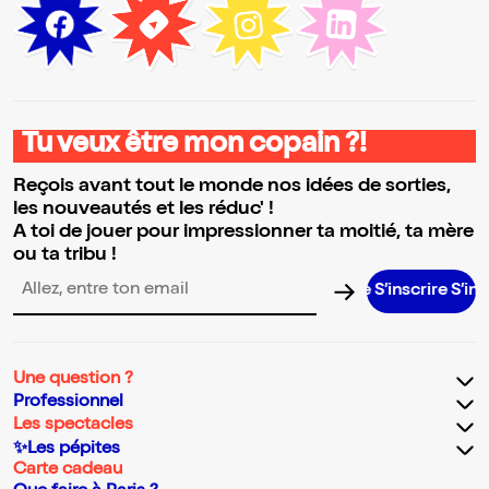
Tu veux être mon copain ?!
Reçois avant tout le monde nos idées de sorties,
les nouveautés et les réduc' !
A toi de jouer pour impressionner ta moitié, ta mère
ou ta tribu !
S’inscrire S’inscrire S’in
Adresse email pour la newsletter
Une question ?
Professionnel
Les spectacles
✨Les pépites
Carte cadeau