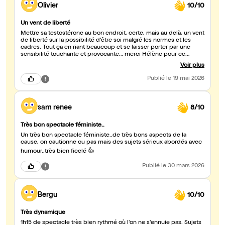
Olivier
10/10
Un vent de liberté
Mettre sa testostérone au bon endroit, certe, mais au delà, un vent
de liberté sur la possibilité d’être soi malgré les normes et les
cadres. Tout ça en riant beaucoup et se laisser porter par une
sensibilité touchante et provocante… merci Hélène pour ce
spectacle si personnel et intelligent !
Voir plus
Publié
le 19 mai 2026
sam renee
8/10
Très bon spectacle féministe..
Un très bon spectacle féministe..de très bons aspects de la
cause, on cautionne ou pas mais des sujets sérieux abordés avec
humour..très bien ficelé 👍
Publié
le 30 mars 2026
Bergu
10/10
Très dynamique
1h15 de spectacle très bien rythmé où l'on ne s'ennuie pas. Sujets