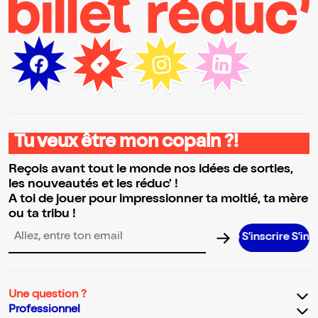
Tu veux être mon copain ?!
Reçois avant tout le monde nos idées de sorties,
les nouveautés et les réduc' !
A toi de jouer pour impressionner ta moitié, ta mère
ou ta tribu !
S’inscrire S’inscrire S’
Adresse email pour la newsletter
Une question ?
Professionnel