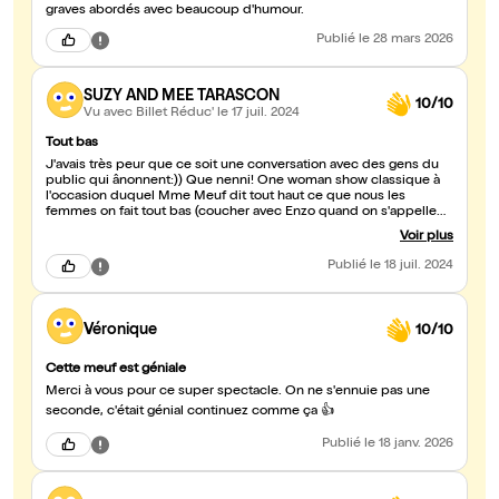
graves abordés avec beaucoup d'humour.
Publié
le 28 mars 2026
SUZY AND MEE TARASCON
10/10
Vu avec Billet Réduc'
le 17 juil. 2024
Tout bas
J'avais très peur que ce soit une conversation avec des gens du
public qui ânonnent:)) Que nenni! One woman show classique à
l'occasion duquel Mme Meuf dit tout haut ce que nous les
femmes on fait tout bas (coucher avec Enzo quand on s'appelle
Virginie etc). C'est drôle, dynamique et ça s'écoute sans faim! Et
Voir plus
quel plaisir de retrouver certaines madeleines oubliées comme la
playmate de fin de semaine! Bravo! PS j'ai pas volé mon pull à
Publié
le 18 juil. 2024
monoprix mais j'ai fait bien pire:))
Véronique
10/10
Cette meuf est géniale
Merci à vous pour ce super spectacle. On ne s'ennuie pas une
seconde, c'était génial continuez comme ça 👍
Publié
le 18 janv. 2026