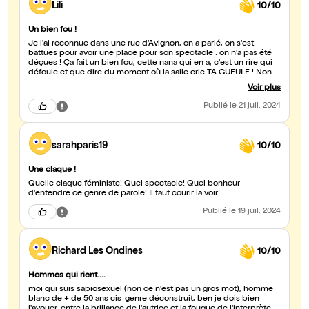
Lili
10/10
Un bien fou !
Je l'ai reconnue dans une rue d'Avignon, on a parlé, on s'est
battues pour avoir une place pour son spectacle : on n'a pas été
déçues ! Ça fait un bien fou, cette nana qui en a, c'est un rire qui
défoule et que dire du moment où la salle crie TA GUEULE ! Non
vraiment, s'il reste quelques jours, ne vous en privez pas ! Merci
Voir plus
Madame Meuf !
Publié
le 21 juil. 2024
sarahparis19
10/10
Une claque !
Quelle claque féministe! Quel spectacle! Quel bonheur
d'entendre ce genre de parole! Il faut courir la voir!
Publié
le 19 juil. 2024
Richard Les Ondines
10/10
Hommes qui rient....
moi qui suis sapiosexuel (non ce n'est pas un gros mot), homme
blanc de + de 50 ans cis-genre déconstruit, ben je dois bien