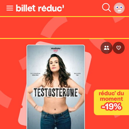
réduc' du
moment
-19%