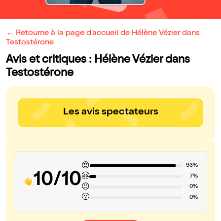
← Retourne à la page d'accueil de Hélène Vézier dans
Testostérone
Avis et critiques : Hélène Vézier dans
Testostérone
Les avis spectateurs
😍
93%
10/10
🤗
7%
😐
0%
🙁
0%