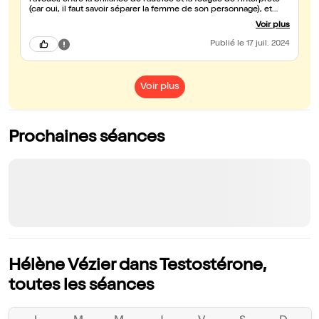
l'avouer, entre la brillance de l'autrice et la fougue de l'interprète
(car oui, il faut savoir séparer la femme de son personnage), et
bien oui, j'ai beaucoup beaucoup ri, et meme si Hélène ne
Voir plus
s'appelle pas Fernande, de penser à elle je n'ai pas cessé ;-)
Publié
le 17 juil. 2024
Voir plus
Prochaines séances
Hélène Vézier dans Testostérone,
toutes les séances