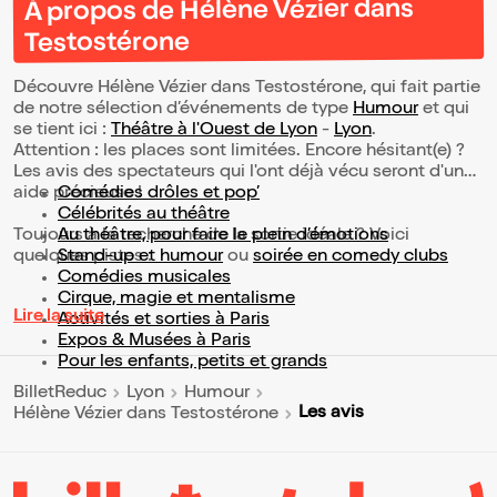
À propos de Hélène Vézier dans
Testostérone
Découvre Hélène Vézier dans Testostérone, qui fait partie
de notre sélection d’événements de type
Humour
et qui
se tient ici :
Théâtre à l'Ouest de Lyon
-
Lyon
.
Attention : les places sont limitées. Encore hésitant(e) ?
Les avis des spectateurs qui l'ont déjà vécu seront d'une
aide précieuse !
Comédies drôles et pop’
Célébrités au théâtre
Toujours à la recherche de la sortie idéale ? Voici
Au théâtre, pour faire le plein d’émotions
quelques pistes :
Stand-up et humour
ou
soirée en comedy clubs
Comédies musicales
Cirque, magie et mentalisme
Lire la suite
Activités et sorties à Paris
Expos & Musées à Paris
Pour les enfants, petits et grands
BilletReduc
Lyon
Humour
Les avis
Hélène Vézier dans Testostérone