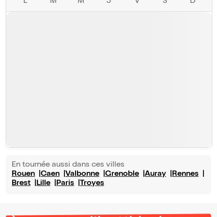
L
M
M
J
V
S
D
En tournée aussi dans ces villes
Rouen
Caen
Valbonne
Grenoble
Auray
Rennes
Brest
Lille
Paris
Troyes