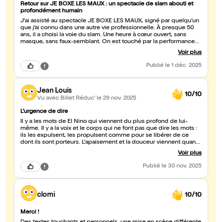
Retour sur JE BOXE LES MAUX : un spectacle de slam abouti et
profondément humain
J'ai assisté au spectacle JE BOXE LES MAUX, signé par quelqu’un
que j’ai connu dans une autre vie professionnelle. À presque 50
ans, il a choisi la voie du slam. Une heure à cœur ouvert, sans
masque, sans faux-semblant. On est touché par la performance
artistique, la sincérité brutale, élégante, sans fioritures. On peut se
Voir plus
reconnaître dans son parcours, même si les histoires de chacun
sont différentes : l’envie de changement, les doutes, la peur de se
Publié
le 1 déc. 2025
tromper ... Un spectacle profondément humain, travaillé avec
exigence, interprété avec intensité et un bel exemple de
vulnérabilité transformée en force. À voir. Vraiment.
Jean Louis
10/10
Vu avec Billet Réduc'
le 29 nov. 2025
L'urgence de dire
Il y a les mots de El Nino qui viennent du plus profond de lui-
même. Il y a la voix et le corps qui ne font pas que dire les mots :
ils les expulsent, les propulsent comme pour se libérer de ce
dont ils sont porteurs. L'apaisement et la douceur viennent quand
il slam sa femme et ses rencontres essentielles. L'énergie et les
Voir plus
émotions de El Nino nous embarquent, nous secouent et nous
laissent à la fin pantois. A quand le prochain match de boxe
Publié
le 30 nov. 2025
clomi
10/10
Merci !