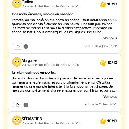
Céline
10/10
Vu avec Billet Réduc'
le 29 nov. 2025
Des mots émaillés, ciselés en cascade…
L’artiste, calme, calé, animé entre en scène… tout bouillonne en lui,
quarante ans de vie à slamer en une heure, il ne faut pas traîner…
les mots se bousculent mais la diction est parfaite, l’homme en
scène se bat, il nous embarque, les musiques une à une
ponctuent chaque phrase, chaque déclaration, chaque
Voir plus
déclamation. Entre fragilité et tranquille résolution, chaque mot
est un pas, encore un pas, toujours un pas, dans la même
Publié
le 3 janv. 2026
direction, un peu plus de liberté. A voir, ressentir et éprouver. J’ai
beaucoup aimé. C’est une performance dingue et douce à la fois.
Magalie
10/10
Vu avec Billet Réduc'
le 29 nov. 2025
Un slam qui nous emporte..
J’ai eu la chance d’assister à la pièce « Je boxe les maux » jouée
par mon ami, et j’en suis ressorti profondément ému. C’était un
moment d’une grande intensité, à la fois touchant et sincère. Je
me suis complètement laissée emporter par son histoire, par sa
sensibilité et par la force qu’il met dans chaque mot. Une
Voir plus
performance qui résonne longtemps après la fin du spectacle.
Bravo pour ce magnifique travail ! 👏?
Publié
le 2 déc. 2025
SÉBASTIEN
10/10
Vu avec Billet Réduc'
le 29 nov. 2025