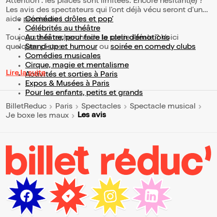
Attention : les places sont limitées. Encore hésitant(e) ?
Les avis des spectateurs qui l'ont déjà vécu seront d'une
aide précieuse !
Comédies drôles et pop’
Célébrités au théâtre
Toujours à la recherche de la sortie idéale ? Voici
Au théâtre, pour faire le plein d’émotions
quelques pistes :
Stand-up et humour
ou
soirée en comedy clubs
Comédies musicales
Cirque, magie et mentalisme
Lire la suite
Activités et sorties à Paris
Expos & Musées à Paris
Pour les enfants, petits et grands
BilletReduc
Paris
Spectacles
Spectacle musical
Les avis
Je boxe les maux