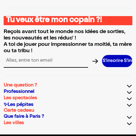
Tu veux être mon copain ?!
Reçois avant tout le monde nos idées de sorties,
les nouveautés et les réduc' !
A toi de jouer pour impressionner ta moitié, ta mère
ou ta tribu !
S’inscrire S’inscrire S’i
Adresse email pour la newsletter
Une question ?
Professionnel
Les spectacles
✨Les pépites
Carte cadeau
Que faire à Paris ?
Les villes