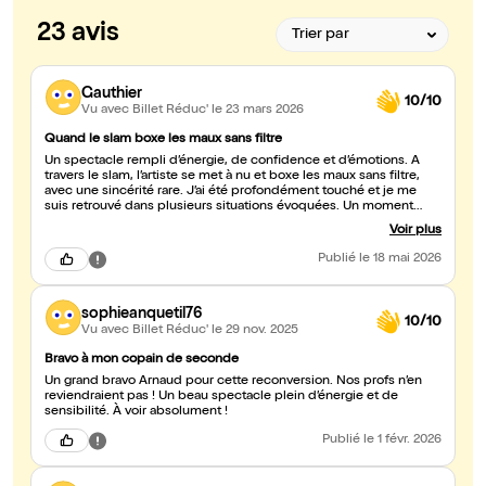
23 avis
Gauthier
10/10
Vu avec Billet Réduc'
le 23 mars 2026
Quand le slam boxe les maux sans filtre
Un spectacle rempli d’énergie, de confidence et d’émotions. À
travers le slam, l’artiste se met à nu et boxe les maux sans filtre,
avec une sincérité rare. J’ai été profondément touché et je me
suis retrouvé dans plusieurs situations évoquées. Un moment
original et profondément authentique, porté par un artiste
Voir plus
sensible, sincère et transparent C’est une vraie thérapie sur scène,
avec aussi quelques sourires qui rendent ce moment encore plus
Publié
le 18 mai 2026
humain et agréable. Un très beau moment que je recommande
vivement.
sophieanquetil76
10/10
Vu avec Billet Réduc'
le 29 nov. 2025
Bravo à mon copain de seconde
Un grand bravo Arnaud pour cette reconversion. Nos profs n’en
reviendraient pas ! Un beau spectacle plein d’énergie et de
sensibilité. À voir absolument !
Publié
le 1 févr. 2026