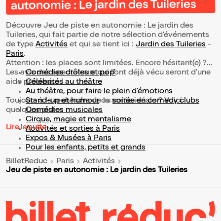
autonomie : Le jardin des Tuileries
Découvre Jeu de piste en autonomie : Le jardin des
Tuileries, qui fait partie de notre sélection d’événements
de type
Activités
et qui se tient ici :
Jardin des Tuileries
-
Paris
.
Attention : les places sont limitées. Encore hésitant(e) ?
Les avis des spectateurs qui l'ont déjà vécu seront d'une
Comédies drôles et pop’
aide précieuse !
Célébrités au théâtre
Au théâtre, pour faire le plein d’émotions
Toujours à la recherche de la sortie idéale ? Voici
Stand-up et humour
ou
soirée en comedy clubs
quelques pistes :
Comédies musicales
Cirque, magie et mentalisme
Lire la suite
Activités et sorties à Paris
Expos & Musées à Paris
Pour les enfants, petits et grands
BilletReduc
Paris
Activités
Jeu de piste en autonomie : Le jardin des Tuileries