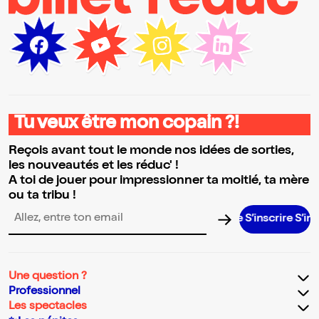
Tu veux être mon copain ?!
Reçois avant tout le monde nos idées de sorties,
les nouveautés et les réduc' !
A toi de jouer pour impressionner ta moitié, ta mère
ou ta tribu !
S’inscrire S’inscrire 
Adresse email pour la newsletter
Une question ?
Professionnel
Les spectacles