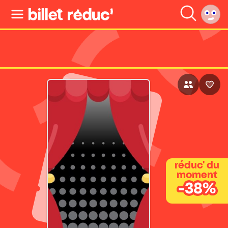
réduc' du
moment
-38%