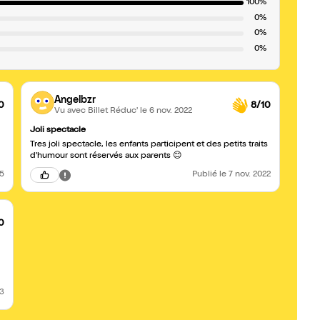
100%
0%
0%
0%
Angelbzr
0
8/10
Vu avec Billet Réduc'
le 6 nov. 2022
Joli spectacle
Tres joli spectacle, les enfants participent et des petits traits
d'humour sont réservés aux parents 😊
25
Publié
le 7 nov. 2022
0
23