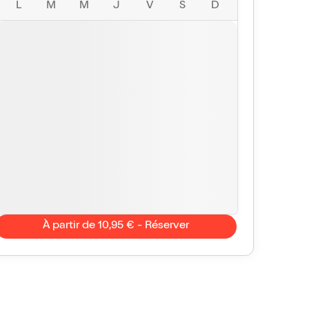
L
M
M
J
V
S
D
À partir de 10,95 € - Réserver