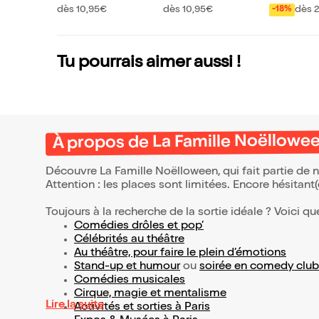
en
ns
dès 10,95€
dès 10,95€
dès 
-18%
Tu pourrais aimer aussi !
À propos de La Famille Noëllowe
Découvre La Famille Noëlloween, qui fait partie de
Attention : les places sont limitées. Encore hésitant
Toujours à la recherche de la sortie idéale ? Voici qu
Comédies drôles et pop’
Célébrités au théâtre
Au théâtre, pour faire le plein d’émotions
Stand-up et humour
ou
soirée en comedy club
Comédies musicales
Cirque, magie et mentalisme
Lire la suite
Activités et sorties à Paris