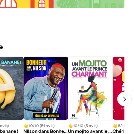
e
avis)
10/10 (51 avis)
10/10 (5 avis)
8/10 (10 
 banane !
Nilson dans Bonheu
Un mojito avant le p
Chéri, je 