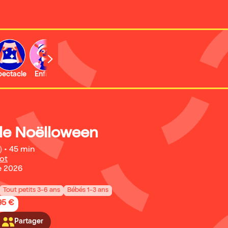
b
pectacle
Enfant
Concert
Activité
Expo et musée
lle Noëlloween
)
•
45 min
ot
e 2026
Tout petits 3-6 ans
Bébés 1-3 ans
95 €
Partager