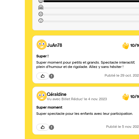
😍
🤗
😐
🙁
JuAn78
10/1
Super !
Super moment pour petits et grands. Spectacle interactif,
plein d'humour et de rigolade. Allez y sans hésiter !
Publié
le 29 oct. 20
Géraldine
10/1
Vu avec Billet Réduc'
le 4 nov. 2023
Super moment
Super spectacle pour les enfants avec leur participation.
Publié
le 5 nov. 20