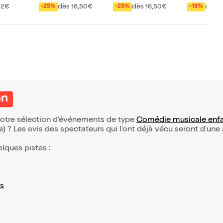
r
rince charmant
e
22€
dès 16,50€
dès 16,50€
dès 
-25%
-25%
-18%
en
 notre sélection d’événements de type
Comédie musicale enf
(e) ? Les avis des spectateurs qui l'ont déjà vécu seront d'une
elques pistes :
s