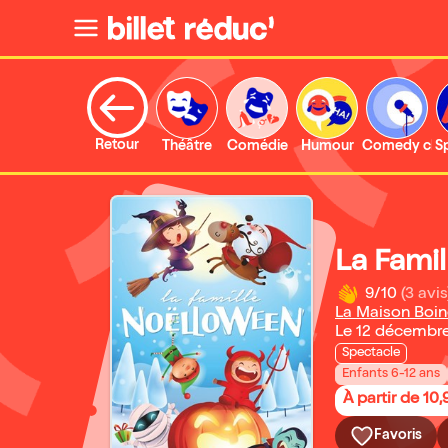
Retour
Théâtre
Comédie
Humour
Comedy clu
S
La Fami
9/10
(3 avis
La Maison Boin
Le 12 décembr
Spectacle
Enfants 6-12 ans
À partir de 10,
Favoris