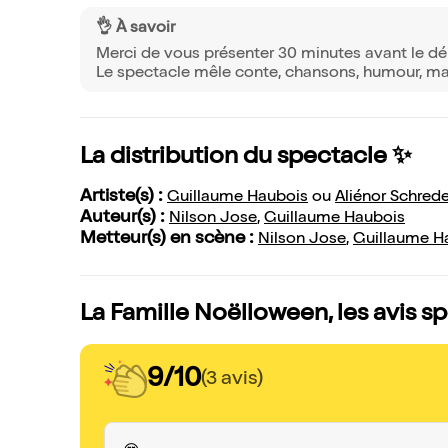
👌 À savoir
Merci de vous présenter 30 minutes avant le dé
Le spectacle mêle conte, chansons, humour, mag
La distribution du spectacle ✨
Artiste(s) :
Guillaume Haubois
ou
Aliénor Schrede
Auteur(s) :
Nilson Jose
,
Guillaume Haubois
Metteur(s) en scène :
Nilson Jose
,
Guillaume H
La Famille Noëlloween, les avis s
9/10
(3 avis)