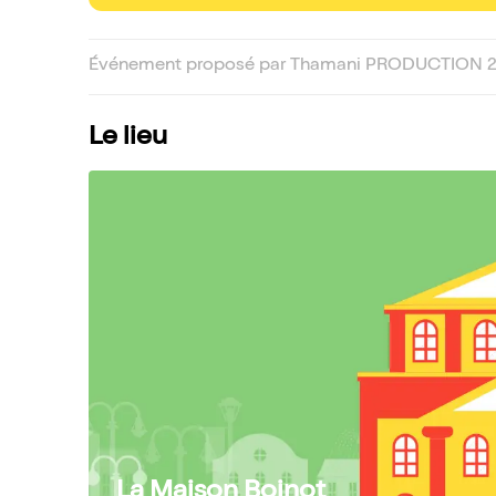
Événement proposé par Thamani PRODUCTION 2-
Le lieu
La Maison Boinot