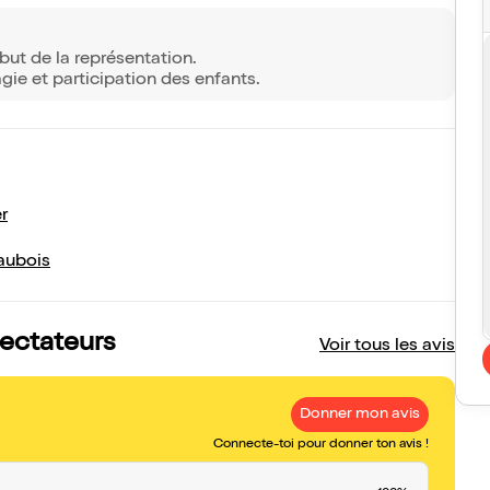
but de la représentation.
ie et participation des enfants.
r
aubois
pectateurs
Voir tous les avis
Donner mon avis
Connecte-toi pour donner ton avis !