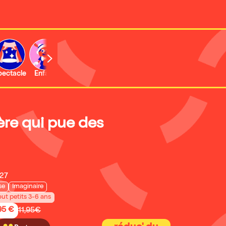
b
pectacle
Enfant
Concert
Activité
Expo et musée
ère qui pue des
027
se
Imaginaire
out petits 3-6 ans
95 €
11,95€