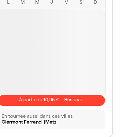
L
M
M
J
V
S
D
À partir de 10,95 € - Réserver
En tournée aussi dans ces villes
Clermont Ferrand
Metz