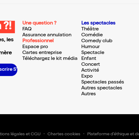
Une question ?
Les spectacles
 ?!
FAQ
Théâtre
Assurance annulation
Comédie
s, les
Professionnel
Comedy club
Espace pro
Humour
 mère
Cartes entreprise
Spectacle
Téléchargez le kit média
Enfant
Concert
crire S’inscrire S’inscrire S’inscrire S’inscrire S’inscrire S’inscrire S’inscrire S’inscrire S’inscrire S’inscrire S’inscrire
Activité
Expo
Spectacles passés
Autres spectacles
Autres
ions légales et CGU
Chartes cookies
Plateforme d'éthique et d