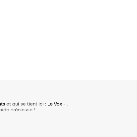
 avis)
Maufras d
n 4
22€
nts
et qui se tient ici :
Le Vox
- .
 aide précieuse !