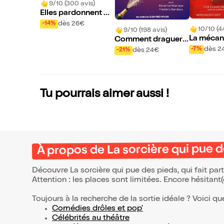
9/10 (300 avis)
Elles pardonnent m
ais n'oublient jamais
dès 26€
-14%
10/10 (4
9/10 (198 avis)
!
La mécan
Comment draguer a
uple
près 50 ans
dès 2
-7%
dès 24€
-21%
Tu pourrais aimer aussi !
À propos de La sorcière qui pue 
Découvre La sorcière qui pue des pieds, qui fait pa
Attention : les places sont limitées. Encore hésitant
Toujours à la recherche de la sortie idéale ? Voici qu
Comédies drôles et pop’
Célébrités au théâtre