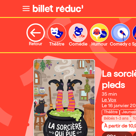
Retour
Théâtre
Comédie
Humour
Comedy clu
S
La sorci
pieds
35 min
Le Vox
Le 16 janvier 2
Théâtre
Jeunes
Bébés 1-3 ans
T
À partir de 10,