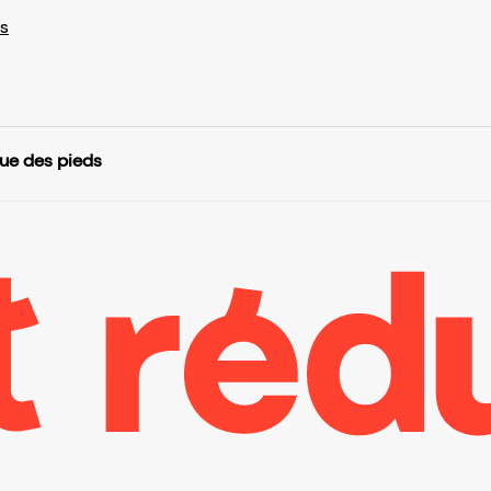
s
pue des pieds