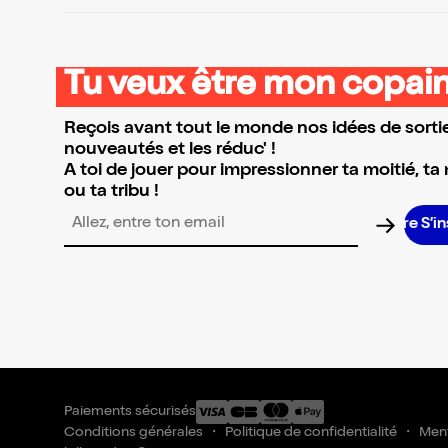
Tu veux être mon copain
Reçois avant tout le monde nos idées de sortie
nouveautés et les réduc' !
A toi de jouer pour impressionner ta moitié, ta
ou ta tribu !
S’ins
Adresse email pour la newsletter
Paiements sécurisés
Conditions générales
Politique de confidentialité
Ment