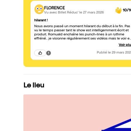
FLORENCE
10/1
Vu avec Billet Réduc'
le 27 mars 2026
hilarant !
Nous avons passé un moment hilarant du début à la fin. Pas
vu le temps passer tant le show est intelligemment écrit et
produit. Romuald enchaîne les punch-lines à un rythme
effréné.. je visionne régulièrement ses vidéos mais le voir e
vrai, si proche de son public qu il intégre dans son show
Voir pl
était un pur bonheur. La salle du solo est extraordinaire c
était comme si nous étions en compagnie d un pote qui
Publié
le 29 mars 20
nous a fait rire, réfléchir sur notre époque et nos politiques
toute la soirée. La petite séance photo à la fin, cerise sur le
gâteau ! J y retournerai sans hésiter. Bravo!
Le lieu