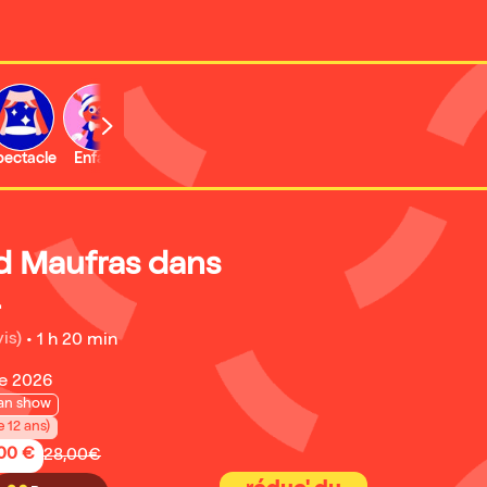
b
pectacle
Enfant
Concert
Activité
Expo et musée
 Maufras dans
4
is)
•
1 h 20 min
e 2026
an show
e 12 ans)
,00 €
28,00€