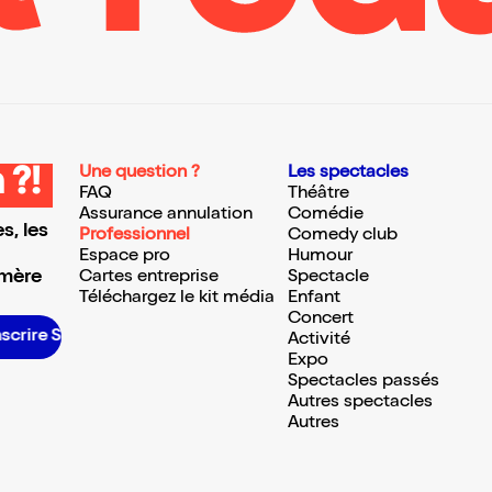
Une question ?
Les spectacles
 ?!
FAQ
Théâtre
Assurance annulation
Comédie
s, les
Professionnel
Comedy club
Espace pro
Humour
 mère
Cartes entreprise
Spectacle
Téléchargez le kit média
Enfant
Concert
rire S’inscrire S’inscrire S’inscrire S’inscrire S’inscrire S’inscrire S’inscrire S’inscrire S’inscrire S’inscrire S’inscrire
Activité
Expo
Spectacles passés
Autres spectacles
Autres