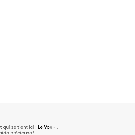
s du McDo | Chez M
sse
aman
 avis)
Maufras d
n 4
22€
t qui se tient ici :
Le Vox
- .
 aide précieuse !