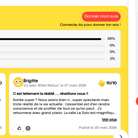
Donner mon avis
Connecte-toi pour donner ton avis !
98%
0%
0%
2%
Brigitte
0
10/10
Vu avec Billet Réduc'
le 27 mars 2026
C est tellement la réalité .... réveillons nous !!
FOR-
s
Soirée super !! Nous avons bien ri , super spectacle mais
Romual
triste réalité de la vie actuelle . L'essentiel est d'en rendre
humai
conscience et de profiter de tout ce qu'on peut . J'y
temps
retournerai avec grand plaisir. La salle Le Solo est magnifique
momen
. Bonne continuation dans ta tournée Romuald . Brigitte
Voir plus
26
Publié
le 28 mars 2026