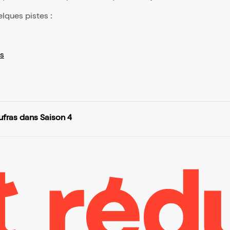
elques pistes :
s
fras dans Saison 4