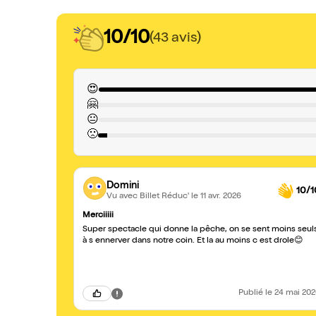
10/10
(43 avis)
😍
🤗
😐
🙁
Domini
10/1
Vu avec Billet Réduc'
le 11 avr. 2026
Merciiiii
Super spectacle qui donne la pêche, on se sent moins seul
à s ennerver dans notre coin. Et la au moins c est drole😊
Publié
le 24 mai 20