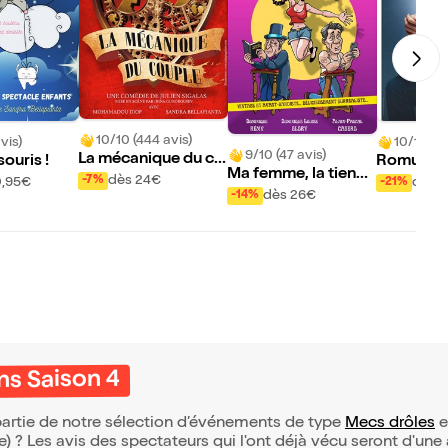
10/10 (444 avis)
vis)
10/10 (43
9/10 (47 avis)
La mécanique du co
souris !
Romuald 
Ma femme, la tienn
uple
ans Saiso
dès 24€
-7%
0,95€
dès 
-21%
e, la nôtre
dès 26€
-14%
s Saison 4
artie de notre sélection d’événements de type
Mecs drôles
e
(e) ? Les avis des spectateurs qui l'ont déjà vécu seront d'une