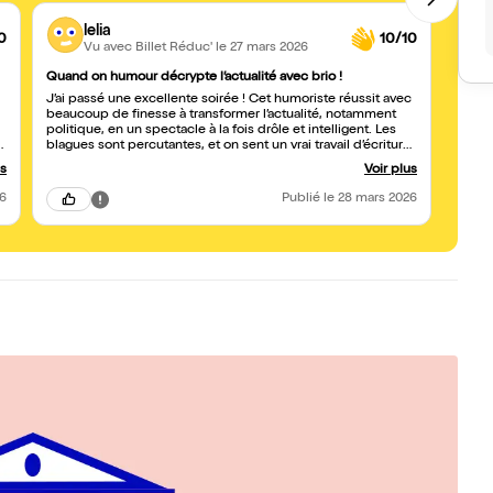
lelia
0
10/10
Vu avec Billet Réduc'
le 27 mars 2026
Quand on humour décrypte l’actualité avec brio !
Avec 
J’ai passé une excellente soirée ! Cet humoriste réussit avec
Un sp
beaucoup de finesse à transformer l’actualité, notamment
Crian
politique, en un spectacle à la fois drôle et intelligent. Les
comme
n
blagues sont percutantes, et on sent un vrai travail d’écriture
simple
derrière chaque punchline. On rit énormément, mais pas
artist
us
Voir plus
seulement : il y a aussi une vraie réflexion sur notre époque,
heure
ce qui rend le spectacle encore plus marquant. Le rythme
26
Publié
le 28 mars 2026
est parfaitement maîtrisé, on ne voit pas le temps passer. Un
show à la fois drôle, pertinent et brillant : je recommande
sans hésiter !