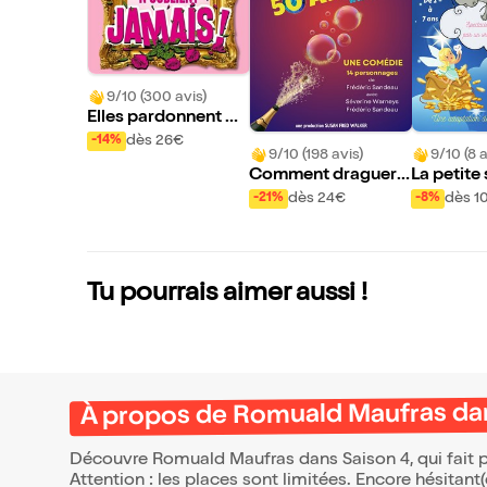
9/10 (300 avis)
Elles pardonnent m
ais n'oublient jamais
dès 26€
-14%
9/10 (198 avis)
9/10 (8 a
!
Comment draguer a
La petite 
près 50 ans
dès 24€
dès 1
-21%
-8%
Tu pourrais aimer aussi !
À propos de Romuald Maufras dan
Découvre Romuald Maufras dans Saison 4, qui fait p
Attention : les places sont limitées. Encore hésitant