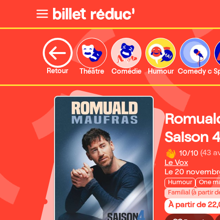
Retour
Théâtre
Comédie
Humour
Comedy clu
S
Romuald
Saison 
10/10
(43 av
Le Vox
Le 20 novembr
Humour
One m
Familial (à partir d
À partir de 22