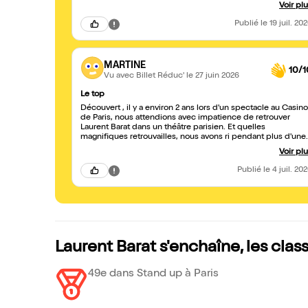
bonnes imitations. Un gros rire lors du partage d’un vécu
Voir pl
médical : chute inattendue assurée ! Nous avons pu assister
à un super bon spectacle. M. Barat enchaîne non stop ! Que
Publié
le 19 juil. 20
rythme, bravo et Merci.
MARTINE
10/1
Vu avec Billet Réduc'
le 27 juin 2026
Le top
Découvert , il y a environ 2 ans lors d'un spectacle au Casino
de Paris, nous attendions avec impatience de retrouver
Laurent Barat dans un théâtre parisien. Et quelles
magnifiques retrouvailles, nous avons ri pendant plus d'une
heure, que du bonheur. Laurent Barat enchaîne les sujets
Voir pl
avec aisance, sans aucune vulgarité. Il interpéle le public
avec bienveillance. Nous avons adoré. Un grand bravo .
Publié
le 4 juil. 20
Laurent Barat s'enchaîne, les cla
49e dans Stand up à Paris