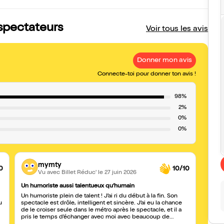
 spectateurs
Voir tous les avis
Donner mon avis
Connecte-toi pour donner ton avis !
98%
2%
0%
0%
mymty
0
10/10
Vu avec Billet Réduc'
le 27 juin 2026
Un humoriste aussi talentueux qu’humain
J'en 
Un humoriste plein de talent ! J’ai ri du début à la fin. Son
On rec
u
spectacle est drôle, intelligent et sincère. J’ai eu la chance
super
de le croiser seule dans le métro après le spectacle, et il a
gênan
pris le temps d’échanger avec moi avec beaucoup de
rire. 