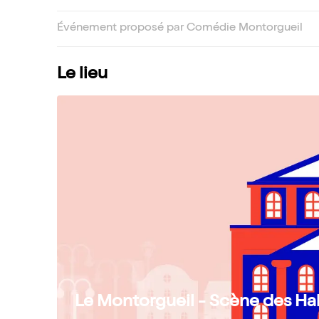
Événement proposé par Comédie Montorgueil
Le lieu
Le Montorgueil - Scène des Hal