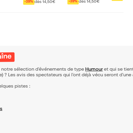
ans Un mec cool
aîne
dès 14,50€
dès 14,50€
-39%
-39%
aîne
de notre sélection d’événements de type
Humour
et qui se tient
(e) ? Les avis des spectateurs qui l'ont déjà vécu seront d'une
elques pistes :
s