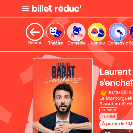
Retour
Théâtre
Comédie
Humour
Comedy clu
S
Laurent
s'encha
10/10
(85 av
Le Montorgueil
8 août au 19 d
Humour
Familial
À partir de 14,