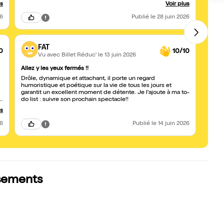
simplicité et de gentillesse. Une personne authentique, très
juste 
us
Voir plus
humaine, en plus d’être un excellent artiste. Je recommande
l
sans hésiter !
26
Publié
le 28 juin 2026
FAT
0
10/10
Vu avec Billet Réduc'
le 13 juin 2026
Allez y les yeux fermés !!
Spect
Drôle, dynamique et attachant, il porte un regard
Nous 
humoristique et poétique sur la vie de tous les jours et
Lauren
garantit un excellent moment de détente. Je l'ajoute à ma to-
ce fai
do list : suivre son prochain spectacle!!
tout) 
moment
us
qu'il 
comme 
26
Publié
le 14 juin 2026
à son
ssements