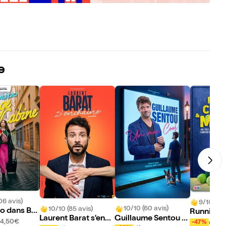
e
06 avis)
9/10 (44 
10/10 (60 avis)
10/10 (85 avis)
io dans Ba
Running, c
Guillaume Sentou d
Laurent Barat s'ench
ine
mojito
14,50€
dès 
-47%