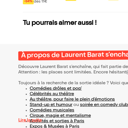
endre son ado
dès 11€
-54%
Tu pourrais aimer aussi !
À propos de Laurent Barat s'ench
Découvre Laurent Barat s'enchaîne, qui fait partie 
Attention : les places sont limitées. Encore hésitant
Toujours à la recherche de la sortie idéale ? Voici qu
Comédies drôles et pop’
Célébrités au théâtre
Au théâtre, pour faire le plein d’émotions
Stand-up et humour
ou
soirée en comedy club
Comédies musicales
Cirque, magie et mentalisme
Lire la suite
Activités et sorties à Paris
Expos & Musées à Paris