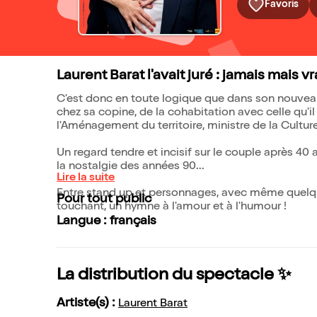
Favoris
Laurent Barat l'avait juré : jamais mais v
C'est donc en toute logique que dans son nouveau 
chez sa copine, de la cohabitation avec celle qu'il q
l'Aménagement du territoire, ministre de la Culture
Un regard tendre et incisif sur le couple après 40 
la nostalgie des années 90...
Lire la suite
Entre stand up et personnages, avec même quelque
Pour tout public
touchant, un hymne à l'amour et à l'humour !
Langue : français
La distribution du spectacle ✨
Artiste(s) :
Laurent Barat