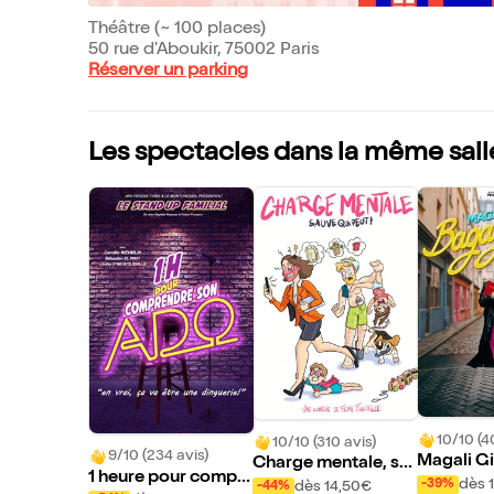
Théâtre (~ 100 places)
50 rue d'Aboukir, 75002 Paris
Réserver un parking
Les spectacles dans la même sall
10/10 (4
10/10 (310 avis)
9/10 (234 avis)
Magali G
Charge mentale, sa
1 heure pour compr
gage cab
uve qui peut !
dès 
-39%
dès 14,50€
-44%