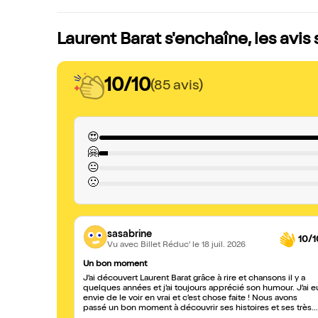
Laurent Barat s'enchaîne, les avis
10/10
(85 avis)
😍
🤗
😐
🙁
sasabrine
10/1
Vu avec Billet Réduc'
le 18 juil. 2026
Un bon moment
J’ai découvert Laurent Barat grâce à rire et chansons il y a
quelques années et j’ai toujours apprécié son humour. J’ai e
envie de le voir en vrai et c’est chose faite ! Nous avons
passé un bon moment à découvrir ses histoires et ses très