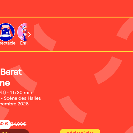
b
pectacle
Enfant
Concert
Activité
Expo et musée
 Barat
îne
is)
•
1 h 30 min
 - Scène des Halles
écembre 2026
50 €
24,00€