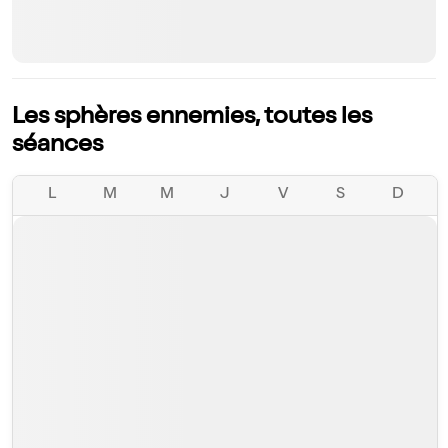
Les sphères ennemies, toutes les
séances
L
M
M
J
V
S
D