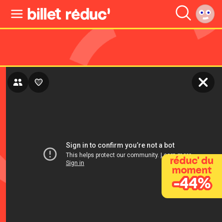
réduc' du
moment
-44%