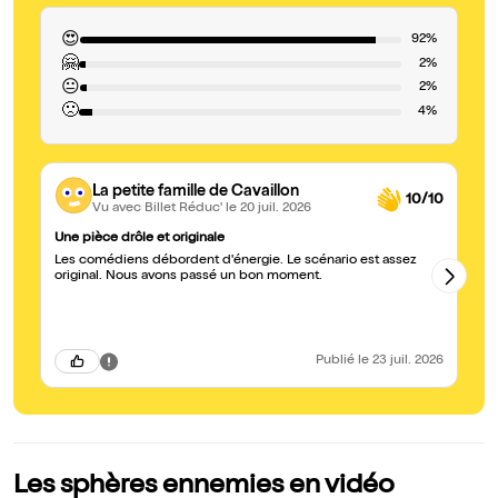
😍
92%
🤗
2%
😐
2%
🙁
4%
La petite famille de Cavaillon
10/10
Vu avec Billet Réduc'
le 20 juil. 2026
Une pièce drôle et originale
Dy
Les comédiens débordent d'énergie. Le scénario est assez
Un
original. Nous avons passé un bon moment.
pa
Publié
le 23 juil. 2026
Les sphères ennemies en vidéo