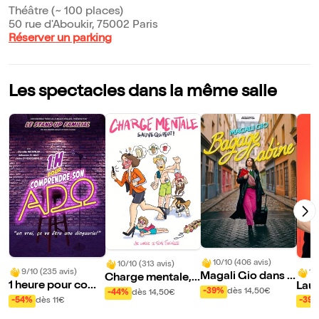
Théâtre (~ 100 places)
50 rue d'Aboukir, 75002 Paris
Réserver un parking
Les spectacles dans la même salle
10/10 (406 avis)
10/10 (313 avis)
9/10 (235 avis)
10
Magali Gio dans B
Charge mentale, s
1 heure pour com
Laur
agage cabine
auve qui peut !
-39%
dès 14,50€
-44%
dès 14,50€
prendre son ado
cha
-54%
dès 11€
-39