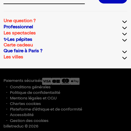
Une question ?
Professionnel
Les spectacles
✨Les pépites
Carte cadeau
Que faire à Paris ?
Les villes
Paiements sécurisés
Conditions générales
Politique de confidentialité
Mentions légales et CGU
Chartes cookies
Plateforme d'éthique et de conformité
Accessibilité
Gestion des cookies
billetreduc © 2026