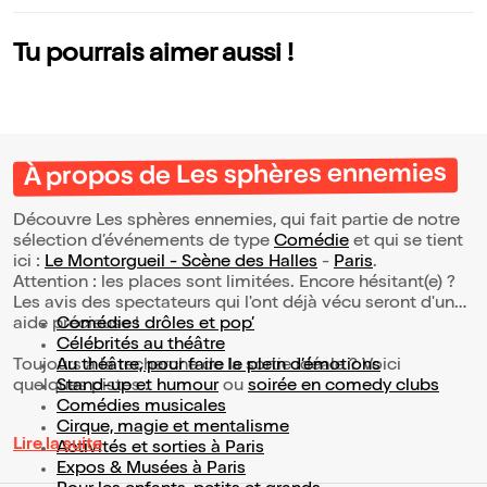
Tu pourrais aimer aussi !
À propos de Les sphères ennemies
Découvre Les sphères ennemies, qui fait partie de notre
sélection d’événements de type
Comédie
et qui se tient
ici :
Le Montorgueil - Scène des Halles
-
Paris
.
Attention : les places sont limitées. Encore hésitant(e) ?
Les avis des spectateurs qui l'ont déjà vécu seront d'une
aide précieuse !
Comédies drôles et pop’
Célébrités au théâtre
Toujours à la recherche de la sortie idéale ? Voici
Au théâtre, pour faire le plein d’émotions
quelques pistes :
Stand-up et humour
ou
soirée en comedy clubs
Comédies musicales
Cirque, magie et mentalisme
Lire la suite
Activités et sorties à Paris
Expos & Musées à Paris