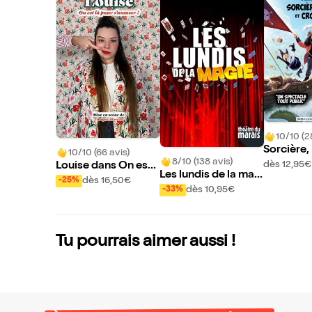
10/10 (2
Sorcière, 
10/10 (66 avis)
8/10 (138 avis)
rocodile
dès 12,95€
Louise dans On est l
Les lundis de la mag
à pour s'amuser !
dès 16,50€
-25%
ie
dès 10,95€
-33%
Tu pourrais aimer aussi !