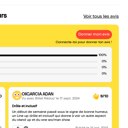
urs
Voir tous les avis
Donner mon avis
Connecte-toi pour donner ton avis !
100%
0%
0%
0%
OlíGARCIA ADAN
0
9/10
Vu avec Billet Réduc'
le 17 sept. 2024
Drôle et inclusif
Un début de semaine passé sous le signe de bonne humeur,
un Line up drôle et inclusif qui donne à voir un autre aspect
du stand up et du one wo/man show