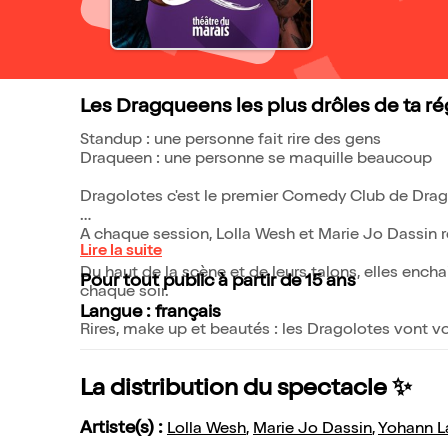
Les Dragqueens les plus drôles de ta rég
Standup : une personne fait rire des gens
Draqueen : une personne se maquille beaucoup
Dragolotes c'est le premier Comedy Club de Drag
A chaque session, Lolla Wesh et Marie Jo Dassin r
Lire la suite
Du haut de la scène et de leurs talons, elles encha
Pour tout public à partir de 15 ans
chaque soir.
Langue : français
Rires, make up et beautés : les Dragolotes vont vo
La distribution du spectacle ✨
Artiste(s) :
Lolla Wesh
,
Marie Jo Dassin
,
Yohann L