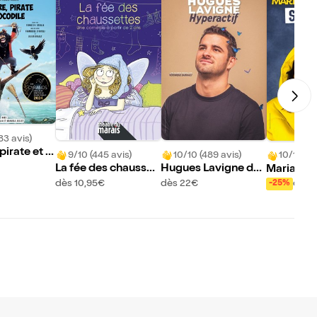
83 avis)
pirate et c
9/10 (445 avis)
10/10 (489 avis)
10/10 (47
La fée des chausset
Hugues Lavigne da
Marianne
tes
ns Hyperactif
ans Schn
dès 10,95€
dès 22€
dès 
-25%