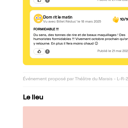
Publié
le 21 mai 20
Dom rit le matin
10/1
Vu avec Billet Réduc'
le 18 mars 2025
FORMIDABLE !!!
Du sens, des tonnes de rire et de beaux maquillages ! Des
humoristes formidables !!! Vivement octobre prochain qu'o
y retourne. En plus il fera moins chaud 😉
Publié
le 21 mai 20
Événement proposé par Théâtre du Marais - L-R-
Le lieu