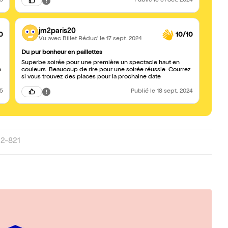
25
Publié
le 31 oct. 2024
jm2paris20
0
10/10
Vu avec Billet Réduc'
le 17 sept. 2024
Du pur bonheur en paillettes
Superbe soirée pour une première un spectacle haut en
n
couleurs. Beaucoup de rire pour une soirée réussie. Courrez
si vous trouvez des places pour la prochaine date
25
Publié
le 18 sept. 2024
22-821