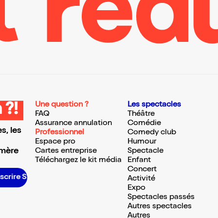
Une question ?
Les spectacles
 ?!
FAQ
Théâtre
Assurance annulation
Comédie
s, les
Professionnel
Comedy club
Espace pro
Humour
 mère
Cartes entreprise
Spectacle
Téléchargez le kit média
Enfant
Concert
rire S’inscrire S’inscrire S’inscrire S’inscrire S’inscrire S’inscrire S’inscrire S’inscrire S’inscrire S’inscrire S’inscrire
Activité
Expo
Spectacles passés
Autres spectacles
Autres