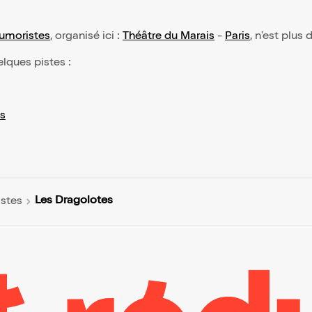
humoristes
, organisé ici :
Théâtre du Marais
-
Paris
, n'est plus
elques pistes :
s
Les Dragolotes
istes