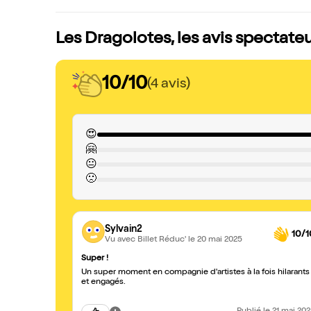
Les Dragolotes, les avis spectate
10/10
(4 avis)
😍
🤗
😐
🙁
Sylvain2
10/1
Vu avec Billet Réduc'
le 20 mai 2025
Super !
Un super moment en compagnie d'artistes à la fois hilarants
et engagés.