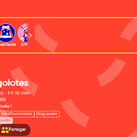
b
pectacle
Enfant
Concert
Activité
Expo et musée
golotes
s)
•
1 h 10 min
ais
isée !
 trio d'humoristes
Drag queen
public
Partager