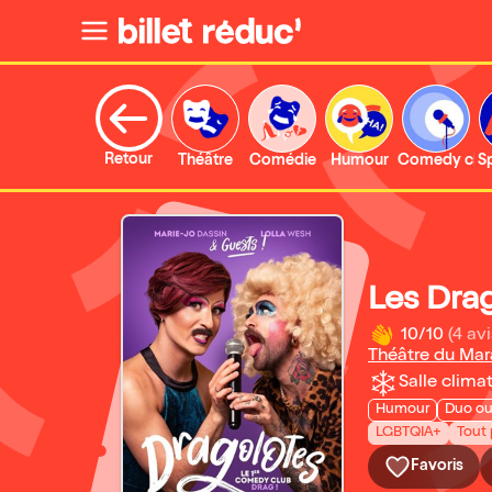
Retour
Théâtre
Comédie
Humour
Comedy clu
S
Les Dra
10/10
(4 avi
Théâtre du Mar
Salle climat
Humour
Duo ou
LGBTQIA+
Tout 
Favoris