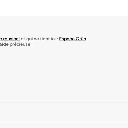
e musical
et qui se tient ici :
Espace Grün
- .
 aide précieuse !