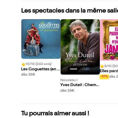
Les spectacles dans la même sall
10/10 (243 avis)
9/10 (30
Les Goguettes (en tr
Elles pa
io mais à quatre)
dès 35€
ais n'oubl
dès 
-17%
Nouveau !
!
Yves Duteil : Chemi
n d'écriture
dès 39€
Tu pourrais aimer aussi !