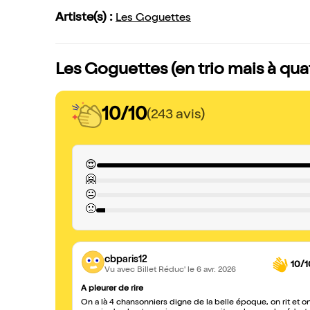
Artiste(s) :
Les Goguettes
Les Goguettes (en trio mais à quat
10/10
(243 avis)
😍
🤗
😐
🙁
cbparis12
10/1
Vu avec Billet Réduc'
le 6 avr. 2026
A pleurer de rire
On a là 4 chansonniers digne de la belle époque, on rit et o