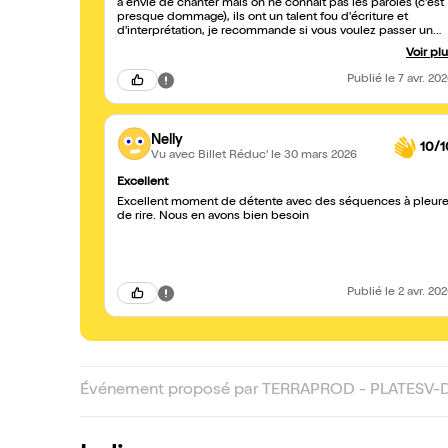
a envie de chanter mais on ne connait pas les paroles (c'est
presque dommage), ils ont un talent fou d'écriture et
d'interprétation, je recommande si vous voulez passer un
excellent moment !
Voir pl
Publié
le 7 avr. 20
Nelly
10/1
Vu avec Billet Réduc'
le 30 mars 2026
Excellent
Excellent moment de détente avec des séquences à pleure
de rire. Nous en avons bien besoin
Publié
le 2 avr. 20
Événement proposé par TERRAPROD - PLATESV-