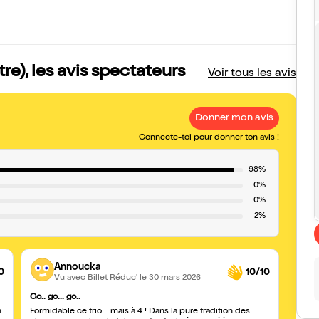
re), les avis spectateurs
Voir tous les avis
Donner mon avis
Connecte-toi pour donner ton avis !
98%
0%
0%
2%
Annoucka
0
10/10
Vu avec Billet Réduc'
le 30 mars 2026
Go.. go... go..
ça fait
n
Formidable ce trio... mais à 4 ! Dans la pure tradition des
2 heur