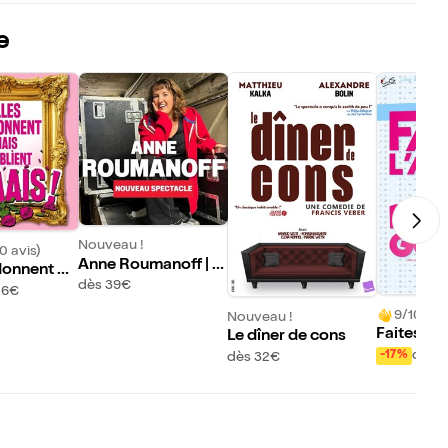
e
Nouveau !
0 avis)
Anne Roumanoff | N
rdonnent m
ouveau Spectacle
dès 39€
ient jamais
26€
9/10 (417
Nouveau !
Faites l'a
Le dîner de cons
es gosse
dès 
-17%
dès 32€