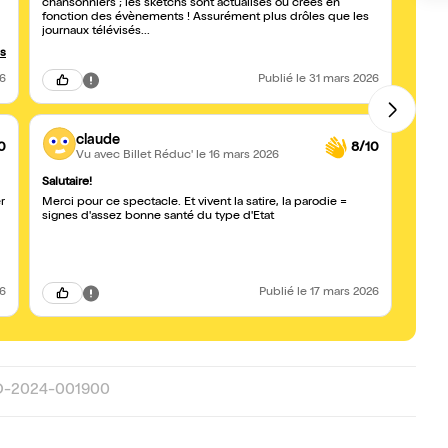
chansonniers ; les sketchs sont actualisés ou créés en
fonction des évènements ! Assurément plus drôles que les
journaux télévisés...
us
26
Publié
le 31 mars 2026
claude
0
8/10
Vu avec Billet Réduc'
le 16 mars 2026
Salutaire!
Excel
r
Merci pour ce spectacle. Et vivent la satire, la parodie =
Super
signes d'assez bonne santé du type d'Etat
au top 
26
Publié
le 17 mars 2026
D-2024-001900