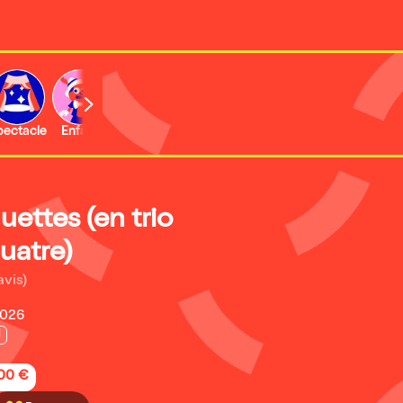
b
pectacle
Enfant
Concert
Activité
Expo et musée
ettes (en trio
uatre)
avis)
2026
l
,00 €