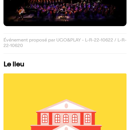
Événement proposé par UGO&PLAY - L-R-22-10622 / L-R-
22-10620
Le lieu