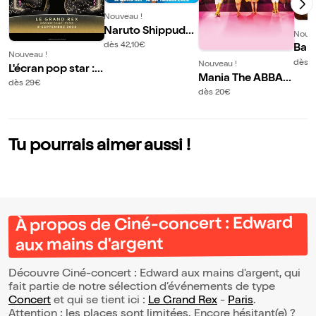
Nouveau !
Naruto Shippuden
Nouve
Synphonic Experi
dès 42,10€
Baby
Nouveau !
ence
onc
dès 
Nouveau !
L'écran pop star :
Mania The ABBA T
Céline
dès 29€
ribute
dès 20€
Tu pourrais aimer aussi !
À propos de Ciné-concert : Edward
aux mains d'argent
Découvre Ciné-concert : Edward aux mains d'argent, qui
fait partie de notre sélection d’événements de type
Concert
et qui se tient ici :
Le Grand Rex
-
Paris
.
Attention : les places sont limitées. Encore hésitant(e) ?