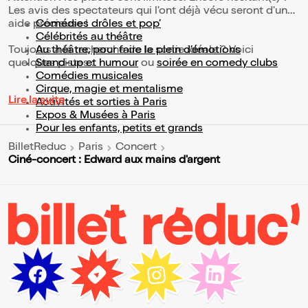
Les avis des spectateurs qui l'ont déjà vécu seront d'une
aide précieuse !
Comédies drôles et pop’
Célébrités au théâtre
Toujours à la recherche de la sortie idéale ? Voici
Au théâtre, pour faire le plein d’émotions
quelques pistes :
Stand-up et humour
ou
soirée en comedy clubs
Comédies musicales
Cirque, magie et mentalisme
Lire la suite
Activités et sorties à Paris
Expos & Musées à Paris
Pour les enfants, petits et grands
BilletReduc
Paris
Concert
Ciné-concert : Edward aux mains d'argent