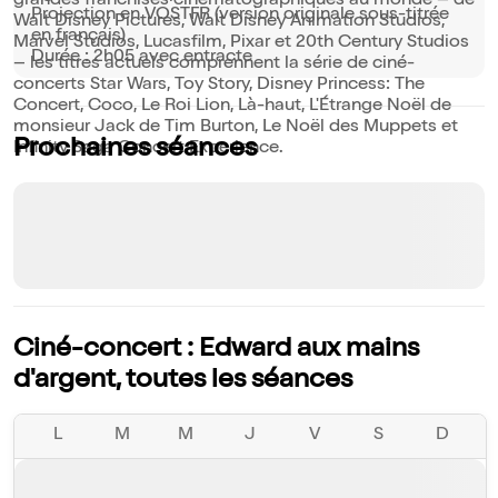
grandes franchises cinématographiques au monde – de
Projection en VOSTFR (version originale sous-titrée
Walt Disney Pictures, Walt Disney Animation Studios,
en français)
Marvel Studios, Lucasfilm, Pixar et 20th Century Studios
Durée : 2h05 avec entracte
– les titres actuels comprennent la série de ciné-
concerts Star Wars, Toy Story, Disney Princess: The
Concert, Coco, Le Roi Lion, Là-haut, L'Étrange Noël de
monsieur Jack de Tim Burton, Le Noël des Muppets et
Prochaines séances
Infinity Saga Concert Experience.
Ciné-concert : Edward aux mains
d'argent, toutes les séances
L
M
M
J
V
S
D