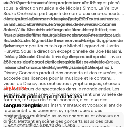
vie à de nombreux autres projets remarquables.
en 2017 par la société de production uGo&Play et placé
sous la direction musicale de Nicolas Simon. Le Yellow
Socks Orchestra participe à de nombreux ciné-concerts
dans toute la France : Jurassic Park, E.T. l'extra-terrestre,
Il interprète également des programmes mettant en
La La Land, Star Wars, le Seigneur des Anneaux, Azur et
avant les oeuvres de compositeurs de renom comme
Asmar, Les Choristes, la saga de films Harry Potter, les
John Williams et Hans Zimmer qui nous ont offert des
Parapluies de Cherbourg, Microcosmos, Amadeus... Le
musiques de film inoubliables mais aussi des artistes du
Yellow Socks Orchestra a eu l'honneur d'être dirigé par de
monde du manga et de l'anime avec Manga Symphonic
grands compositeurs tels que Michel Legrand et Justin
Odyssey.
Hurwitz. Sous la direction exceptionnelle de Joe Hisaishi,
le Yellow Socks Orchestra a également interprété - avec
Disney Concerts est la division de production de
250 musiciens sur scène - les plus belles musiques
concerts et d'octroi de licences de Disney Music Group,
issues de l'univers de Hayao Miyazaki (Studio Ghibli).
la branche musicale de The Walt Disney Company.
Disney Concerts produit des concerts et des tournées, et
accorde des licences pour la musique et le contenu
visuel de Disney aux orchestres symphoniques, choeurs
Lire la suite
et producteurs de spectacles dans le monde entier. Les
spectacles de Disney Concerts proposent une variété de
Pour tout public à partir de 10 ans
formats, tels que des ciné-concerts, ainsi que des
concerts thématiques instrumentaux et vocaux allant de
Langue : anglais
représentations purement symphoniques à des
productions multimédias avec chanteurs et choeurs en
👌 À savoir
direct. Mettant en scène des concerts issus des plus
Âge conseillé : à partir de 10 ans