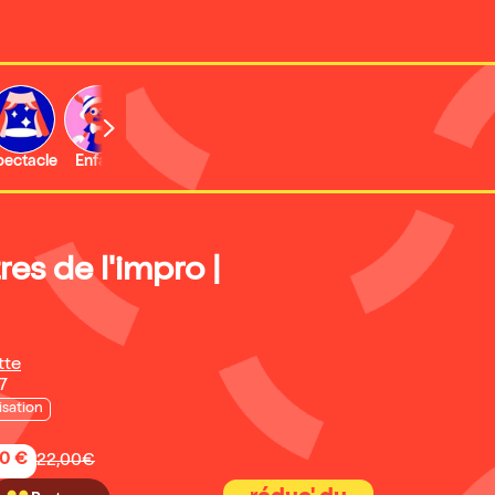
b
pectacle
Enfant
Concert
Activité
Expo et musée
res de l'impro |
tte
7
isation
50 €
22,00€