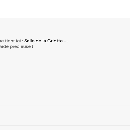
e tient ici :
Salle de la Griotte
- .
 aide précieuse !