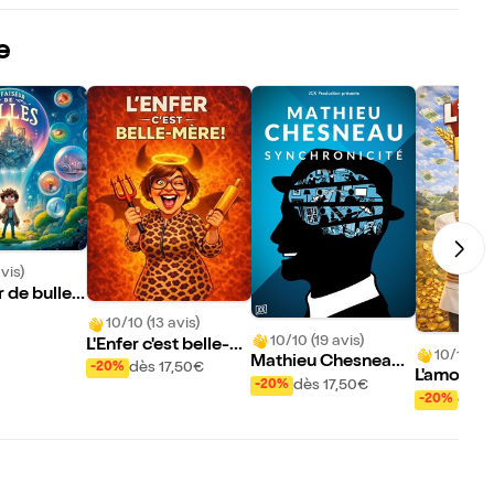
e
vis)
r de bulles
10/10 (13 avis)
10/10 (19 avis)
L'Enfer c'est belle-m
10/10 (1 
Mathieu Chesneau
ère !
dès 17,50€
-20%
L'amour e
dans Synchronicité
dès 17,50€
-20%
blé
dès 
-20%