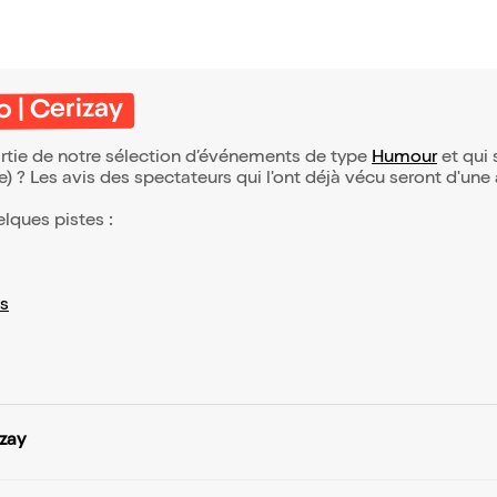
o | Cerizay
partie de notre sélection d’événements de type
Humour
et qui s
(e) ? Les avis des spectateurs qui l'ont déjà vécu seront d'une
elques pistes :
s
izay