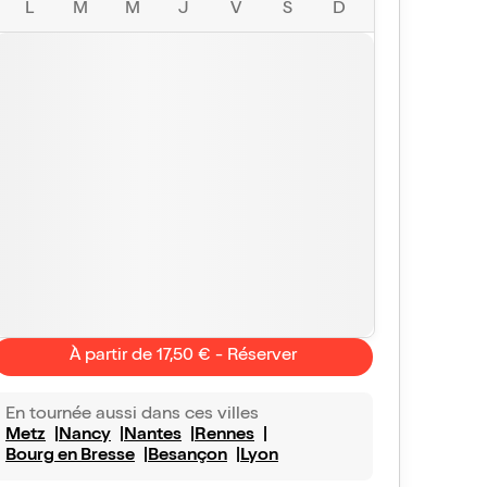
L
M
M
J
V
S
D
À partir de 17,50 € - Réserver
En tournée aussi dans ces villes
Metz
Nancy
Nantes
Rennes
Bourg en Bresse
Besançon
Lyon