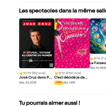
Les spectacles dans la même sall
8/10 (7 a
Le Faiseu
| Cerizay
dès 10,95€
10/10 (182 avis)
9/10 (4192 avis)
José Cruz dans Por
C'est décidé je devi
tugal, voyage au ce
ens une connasse |
dès 30,50€
dès 26€
-14%
ntre du monde
Cerizay
Tu pourrais aimer aussi !