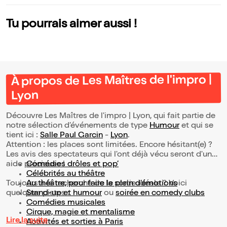
Tu pourrais aimer aussi !
À propos de Les Maîtres de l'impro |
Lyon
Découvre Les Maîtres de l'impro | Lyon, qui fait partie de
notre sélection d’événements de type
Humour
et qui se
tient ici :
Salle Paul Garcin
-
Lyon
.
Attention : les places sont limitées. Encore hésitant(e) ?
Les avis des spectateurs qui l'ont déjà vécu seront d'une
aide précieuse !
Comédies drôles et pop’
Célébrités au théâtre
Toujours à la recherche de la sortie idéale ? Voici
Au théâtre, pour faire le plein d’émotions
quelques pistes :
Stand-up et humour
ou
soirée en comedy clubs
Comédies musicales
Cirque, magie et mentalisme
Lire la suite
Activités et sorties à Paris