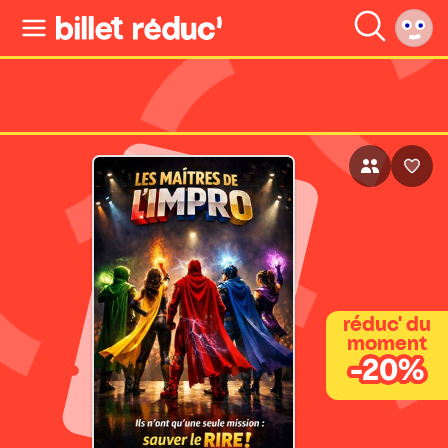
réduc' du
moment
-20%