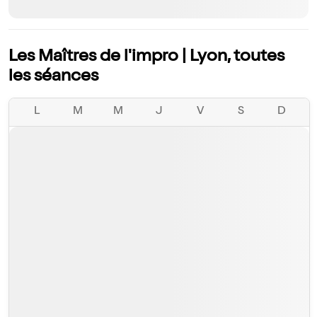
Les Maîtres de l'impro | Lyon, toutes
les séances
L
M
M
J
V
S
D