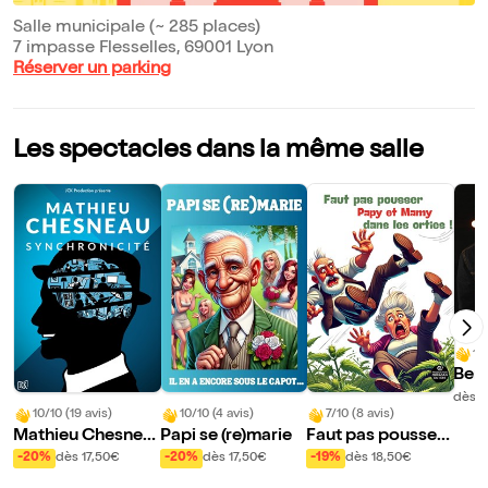
Salle municipale (~ 285 places)
7 impasse Flesselles, 69001 Lyon
Réserver un parking
Les spectacles dans la même salle
10
Ben
hia 
dès 2
10/10 (19 avis)
10/10 (4 avis)
7/10 (8 avis)
re
Mathieu Chesnea
Papi se (re)marie
Faut pas pousser
u dans Synchronic
Papy et Mamy da
-20%
dès 17,50€
-20%
dès 17,50€
-19%
dès 18,50€
ité
ns les orties !