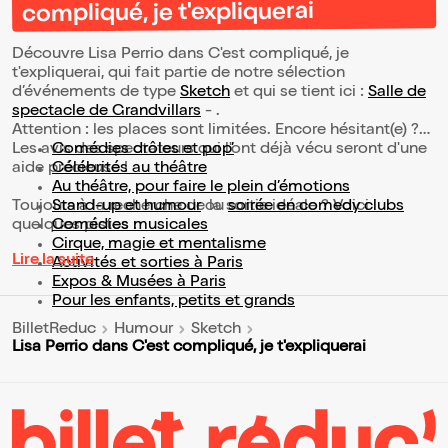
compliqué, je t'expliquerai
Découvre Lisa Perrio dans C'est compliqué, je
t'expliquerai, qui fait partie de notre sélection
d’événements de type
Sketch
et qui se tient ici :
Salle de
spectacle de Grandvillars
- .
Attention : les places sont limitées. Encore hésitant(e) ?
Les avis des spectateurs qui l'ont déjà vécu seront d'une
Comédies drôles et pop’
aide précieuse !
Célébrités au théâtre
Au théâtre, pour faire le plein d’émotions
Toujours à la recherche de la sortie idéale ? Voici
Stand-up et humour
ou
soirée en comedy clubs
quelques pistes :
Comédies musicales
Cirque, magie et mentalisme
Lire la suite
Activités et sorties à Paris
Expos & Musées à Paris
Pour les enfants, petits et grands
BilletReduc
Humour
Sketch
Lisa Perrio dans C'est compliqué, je t'expliquerai