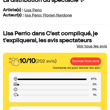
La distribution du spectacle ✨
Artiste(s) :
Lisa Perio
Auteur(s) :
lisa Perio; Florian Nardone
Lisa Perrio dans C'est compliqué, je
t'expliquerai, les avis spectateurs
Voir tous les avis
10/10
(202 avis)
Donner mon avis
Connecte-toi pour donner ton avis !
😍
97%
🤗
2%
😐
0%
🙁
1%