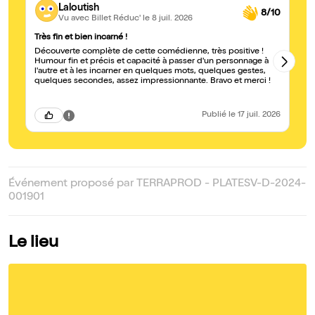
Laloutish
8/10
Vu avec Billet Réduc'
le 8 juil. 2026
Très fin et bien incarné !
De
Découverte complète de cette comédienne, très positive !
Au
Humour fin et précis et capacité à passer d'un personnage à
mu
l'autre et à les incarner en quelques mots, quelques gestes,
et
quelques secondes, assez impressionnante. Bravo et merci !
ch
so
Publié
le 17 juil. 2026
Événement proposé par TERRAPROD - PLATESV-D-2024-
001901
Le lieu