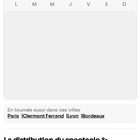
L
M
M
J
V
S
D
En tournée aussi dans ces villes
Paris
Clermont Ferrand
Lyon
Bordeaux