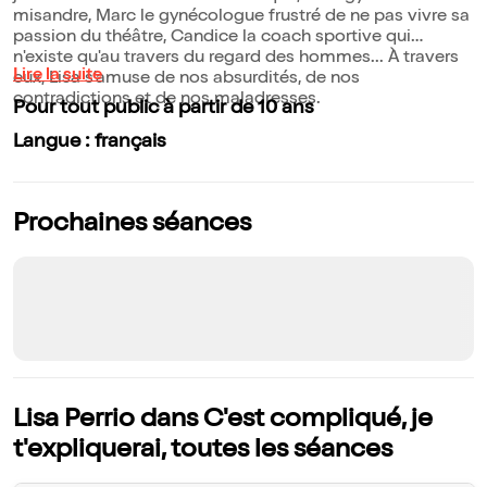
misandre, Marc le gynécologue frustré de ne pas vivre sa
passion du théâtre, Candice la coach sportive qui
n'existe qu'au travers du regard des hommes... À travers
Lire la suite
eux, Lisa s'amuse de nos absurdités, de nos
contradictions et de nos maladresses.
Pour tout public à partir de 10 ans
Langue : français
Prochaines séances
Lisa Perrio dans C'est compliqué, je
t'expliquerai, toutes les séances