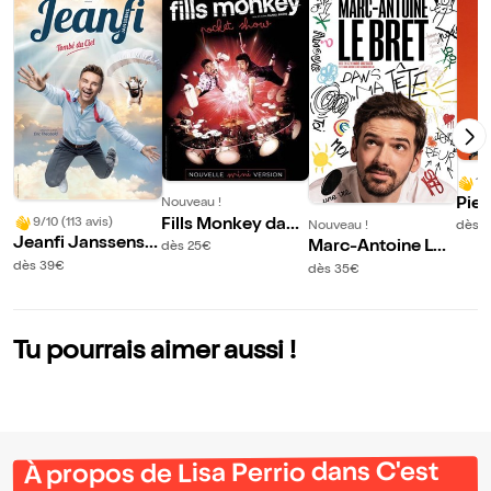
10
Pier
Nouveau !
9/10 (113 avis)
Fills Monkey dans
dans
Nouveau !
dès 
Jeanfi Janssens d
Pocket Show
Marc-Antoine Le
dès 25€
ans Tombé du ciel
Bret dans Dans m
dès 39€
dès 35€
a tête
Tu pourrais aimer aussi !
À propos de Lisa Perrio dans C'est