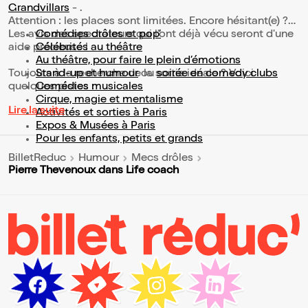
Grandvillars
- .
Attention : les places sont limitées. Encore hésitant(e) ?
Les avis des spectateurs qui l'ont déjà vécu seront d'une
Comédies drôles et pop’
aide précieuse !
Célébrités au théâtre
Au théâtre, pour faire le plein d’émotions
Toujours à la recherche de la sortie idéale ? Voici
Stand-up et humour
ou
soirée en comedy clubs
quelques pistes :
Comédies musicales
Cirque, magie et mentalisme
Lire la suite
Activités et sorties à Paris
Expos & Musées à Paris
Pour les enfants, petits et grands
BilletReduc
Humour
Mecs drôles
Pierre Thevenoux dans Life coach