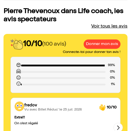
Pierre Thevenoux dans Life coach, les
avis spectateurs
Voir tous les avis
10/10
(100 avis)
Donner mon avis
Connecte-toi pour donner ton avis !
😍
99%
🤗
0%
😐
0%
🙁
1%
fredov
10/10
Vu avec Billet Réduc'
le 25 juil. 2026
Extra!!!
Ex
On s’est régalé
Pi
dé