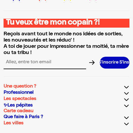
Tu veux être mon copain ?!
Reçois avant tout le monde nos idées de sorties,
les nouveautés et les réduc' !
A toi de jouer pour impressionner ta moitié, ta mère
ou ta tribu !
S’inscrire S’inscrire S’insc
Adresse email pour la newsletter
Une question ?
Professionnel
Les spectacles
✨Les pépites
Carte cadeau
Que faire à Paris ?
Les villes