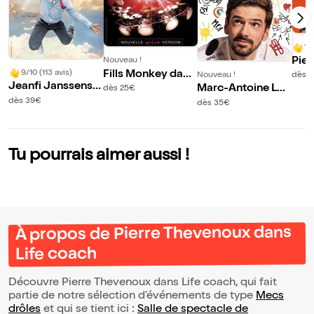
10
Pier
Nouveau !
9/10 (113 avis)
Fills Monkey dans
dans
Nouveau !
dès 
Jeanfi Janssens d
Pocket Show
Marc-Antoine Le
dès 25€
ans Tombé du ciel
Bret dans Dans m
dès 39€
dès 35€
a tête
Tu pourrais aimer aussi !
À propos de Pierre Thevenoux dans
Life coach
Découvre Pierre Thevenoux dans Life coach, qui fait
partie de notre sélection d’événements de type
Mecs
drôles
et qui se tient ici :
Salle de spectacle de