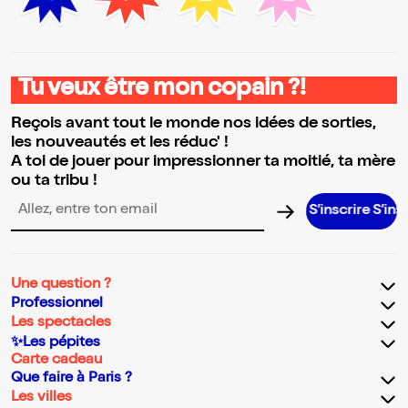
Tu veux être mon copain ?!
Reçois avant tout le monde nos idées de sorties,
les nouveautés et les réduc' !
A toi de jouer pour impressionner ta moitié, ta mère
ou ta tribu !
S’inscrire S’inscrire S’in
Adresse email pour la newsletter
Une question ?
Professionnel
Les spectacles
✨Les pépites
Carte cadeau
Que faire à Paris ?
Les villes