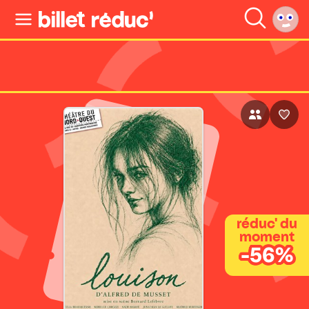
réduc' du
moment
-56%