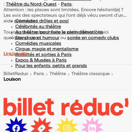
:
Théâtre du Nord-Ouest
-
Paris
.
Attention : les places sont limitées. Encore hésitant(e) ?
Les avis des spectateurs qui l'ont déjà vécu seront d'une
aide précieuse !
Comédies drôles et pop’
Célébrités au théâtre
Toujours à la recherche de la sortie idéale ? Voici
Au théâtre, pour faire le plein d’émotions
quelques pistes :
Stand-up et humour
ou
soirée en comedy clubs
Comédies musicales
Cirque, magie et mentalisme
Lire la suite
Activités et sorties à Paris
Expos & Musées à Paris
Pour les enfants, petits et grands
BilletReduc
Paris
Théâtre
Théâtre classique
Louison