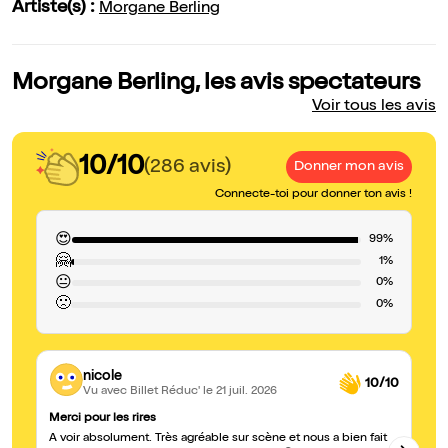
Artiste(s) :
Morgane Berling
Morgane Berling, les avis spectateurs
Voir tous les avis
10/10
(286 avis)
Donner mon avis
Connecte-toi pour donner ton avis !
😍
99%
🤗
1%
😐
0%
🙁
0%
nicole
10/10
Vu avec Billet Réduc'
le 21 juil. 2026
Merci pour les rires
Ex
À voir absolument. Très agréable sur scène et nous a bien fait
Co