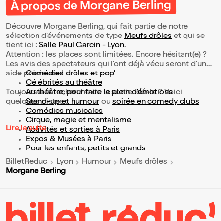
À propos de Morgane Berling
Découvre Morgane Berling, qui fait partie de notre
sélection d’événements de type
Meufs drôles
et qui se
tient ici :
Salle Paul Garcin
-
Lyon
.
Attention : les places sont limitées. Encore hésitant(e) ?
Les avis des spectateurs qui l'ont déjà vécu seront d'une
aide précieuse !
Comédies drôles et pop’
Célébrités au théâtre
Toujours à la recherche de la sortie idéale ? Voici
Au théâtre, pour faire le plein d’émotions
quelques pistes :
Stand-up et humour
ou
soirée en comedy clubs
Comédies musicales
Cirque, magie et mentalisme
Lire la suite
Activités et sorties à Paris
Expos & Musées à Paris
Pour les enfants, petits et grands
BilletReduc
Lyon
Humour
Meufs drôles
Morgane Berling