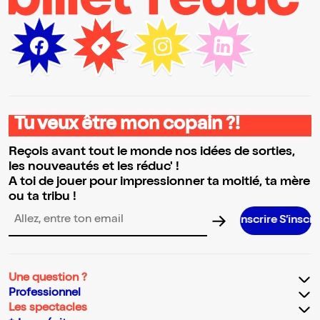
Tu veux être mon copain ?!
Reçois avant tout le monde nos idées de sorties,
les nouveautés et les réduc' !
A toi de jouer pour impressionner ta moitié, ta mère
ou ta tribu !
S’inscrire S’inscrire S’inscrire
Adresse email pour la newsletter
Une question ?
Professionnel
Les spectacles