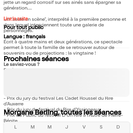
jette un regard corrosif sur ses ainés sans épargner sa
génération.
Lire la suite
Un "seule en scène", interprété à la première personne et
dans lequel interviennent toute une galerie de
Pour tout public
personnages.
Langue : français
Écrit à quatre mains et deux générations, ce spectacle
permet à toute la famille de se retrouver autour de
souvenirs ou de projections : la vingtaine !
Prochaines séances
Le saviez-vous ?
En 1ère partie de Manu Payet, Anthony Kavanagh, Karim
Duval et Thomas Marty
Spectacle présent au festival Off d'Avignon en 2024 et
2025
Morgane Berling a été récompensée par les :
- Prix du jury du festival Les Cadet Roussel du Rire
d'Auxerre
- Prix du jury du festival du Rire d'Yssingeaux
Morgane Berling, toutes les séances
- Prix du Public du festival D'Un Rire à l'Autre de Pierre-
Bénite
- Prix du Public du festival Drôlement Bien de Besançon
L
M
M
J
V
S
D
- Prix spécial du jury du festival Rire de Cavaillon