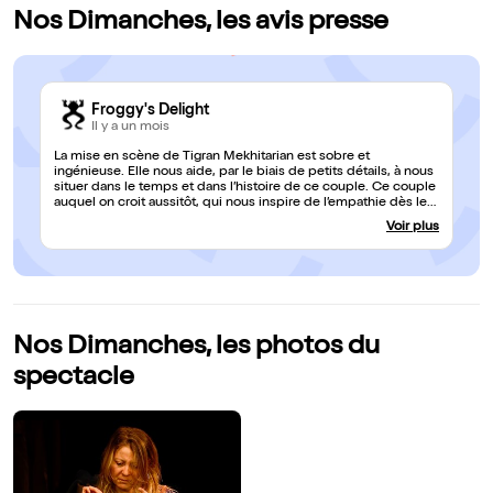
Nos Dimanches, les avis presse
Froggy's Delight
Il y a un mois
La mise en scène de Tigran Mekhitarian est sobre et
ingénieuse. Elle nous aide, par le biais de petits détails, à nous
situer dans le temps et dans l’histoire de ce couple. Ce couple
auquel on croit aussitôt, qui nous inspire de l’empathie dès leur
entrée en scène, est incarné de la plus belle manière par deux
Voir plus
comédiens talentueux, qui nous prennent par la main pour
nous conter leur histoire. Le jeu efficace, la mise en scène
ingénieuse et le texte précis et malin de Mathieu Coniglio nous
font voyager de façon intelligible au fil des années et nous
aident à comprendre la mécanique d’un couple vu d'un regard
extérieur. Une vraie réussite. Laurent Duguet
Nos Dimanches, les photos du
spectacle