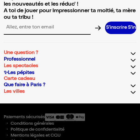
les nouveautés et les réduc' !
A toi de jouer pour impressionner ta moitié, ta mère
ou ta tribu !
S’inscrire S’inscrire S’i
Adresse email pour la newsletter
Une question ?
Professionnel
Les spectacles
✨Les pépites
Carte cadeau
Que faire à Paris ?
Les villes
Paiements sécurisés
Conditions générales
Politique de confidentialité
Mentions légales et CGU