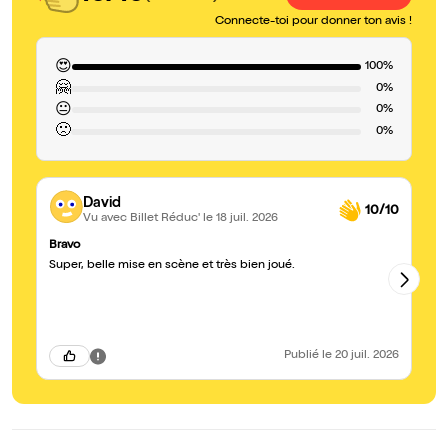
Connecte-toi pour donner ton avis !
😍
100%
🤗
0%
😐
0%
🙁
0%
David
10/10
Vu avec Billet Réduc'
le 18 juil. 2026
Bravo
Un
Super, belle mise en scène et très bien joué.
Be
or
Publié
le 20 juil. 2026