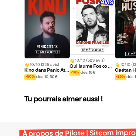
10/10 (529 avis)
10/10 (335 avis)
10/10 (13
Guillaume Fosko da
Kino dans Panic Att
Gaétan H
ns Darons fragiles
dès 18€
-14%
ack
s Charbo
dès 10,50€
dès 
-50%
-25%
Tu pourrais aimer aussi !
À propos de Pilote | Sitcom impr