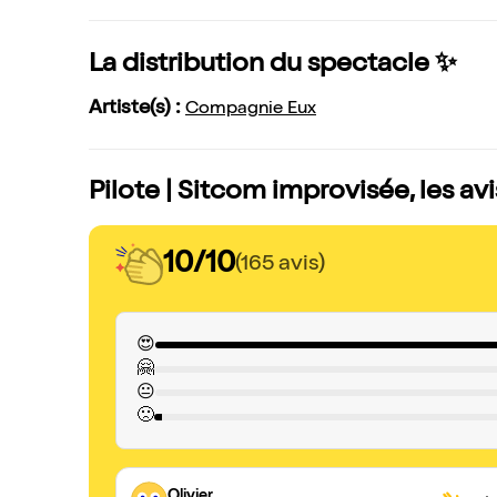
La distribution du spectacle ✨
Artiste(s) :
Compagnie Eux
Pilote | Sitcom improvisée, les av
10/10
(165 avis)
😍
🤗
😐
🙁
Olivier