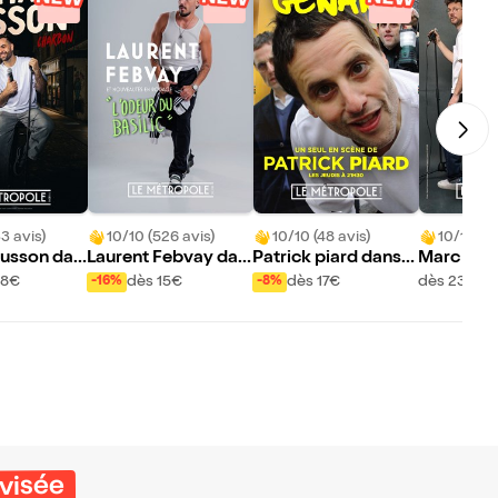
3 avis)
10/10 (526 avis)
10/10 (48 avis)
10/10 (51
usson dan
Laurent Febvay dan
Patrick piard dans
Marc Rou
n
s L'odeur du basilic
Gênant
sur site
18€
dès 15€
dès 17€
dès 23€
-16%
-8%
ovisée