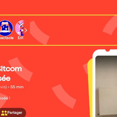
b
pectacle
Enfant
Concert
Activité
Expo et musée
 Sitcom
sée
vis)
•
55 min
isée !
Partager