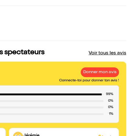
is spectateurs
Voir tous les avis
Donner mon avis
Connecte-toi pour donner ton avis !
99%
0%
0%
1%
Jérémie