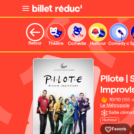
Retour
Théâtre
Comédie
Humour
Comedy clu
S
Pilote |
improvi
10/10
(165 a
Le Métropole
Salle climat
Humour
Favoris