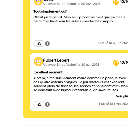
10/1
Vu avec Billet Réduc'
le 26 févr. 2026
Tout simplement ouf
C’était juste génial. Mon seul problème c’est que ça met la
barre trop haut pour les autres spectacles d’impro.
Publié
le 6 juin 20
Fulbert Lebert
10/1
Vu avec Billet Réduc'
le 30 avr. 2026
Excellent moment
Alors là,je me suis vraiment marré comme un phoque avec
ces quatre acteurs épiques. Le jeu d’acteurs est excellent,
souvent plein de finesse, les scènes s’enchaînent et l’histoir
se construit avec humour et fantaisie, de savoureuses
surprises et tant de personnages piquants. Je suis impatien
Voir pl
de les revoir.
Publié
le 1 mai 20