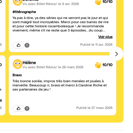
0
10/10
Vu avec Billet Réduc'
le 9 avr. 2026
#Sténographe
Pyran
Ya pas à dire, ya des séries qui ne verront pas le jour et qui
Bien r
sont malgré tout incroyables. Merci pour ces barres de rire
et pour cette histoire rocambolesque ! Je recommande
vivement, même s'il ne reste que 3 épisodes...du coup
ben... courrez y vite, sinon vous allez rater quelque chose :)
Voir plus
26
Publié
le 11 avr. 2026
Hélène
0
10/10
Vu avec Billet Réduc'
le 26 mars 2026
Bravo
On vot
Très bonne soirée, impros très bien menées et jouées à
Un pi
merveille. Beaucoup ri, bravo et merci à Caroline Riche et
improv
e
ses partenaires de jeu !
munic
t
us
26
Publié
le 27 mars 2026