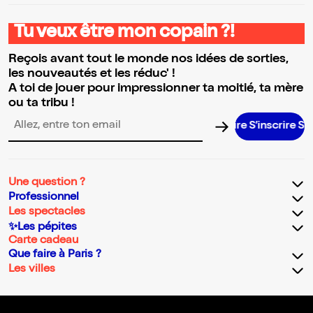
Tu veux être mon copain ?!
Reçois avant tout le monde nos idées de sorties,
les nouveautés et les réduc' !
A toi de jouer pour impressionner ta moitié, ta mère
ou ta tribu !
S’inscrire S’ins
Adresse email pour la newsletter
Une question ?
Professionnel
Les spectacles
✨Les pépites
Carte cadeau
Que faire à Paris ?
Les villes