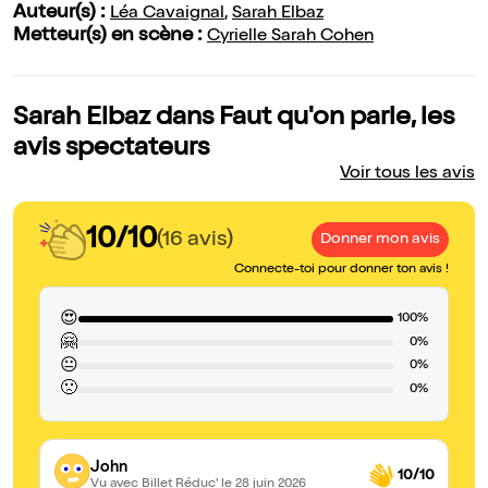
Auteur(s) :
Léa Cavaignal
,
Sarah Elbaz
Metteur(s) en scène :
Cyrielle Sarah Cohen
Sarah Elbaz dans Faut qu'on parle, les
avis spectateurs
Voir tous les avis
10/10
(16 avis)
Donner mon avis
Connecte-toi pour donner ton avis !
😍
100%
🤗
0%
😐
0%
🙁
0%
John
10/10
Vu avec Billet Réduc'
le 28 juin 2026