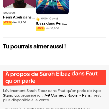
Nouveau !
Rémi Abeli dans F
10/10 (10 avis)
aux départ
-27%
dès 11,95€
Ibazz dans Perce
ptions multiples
-15%
dès 10,95€
Tu pourrais aimer aussi !
À propos de Sarah Elbaz dans Faut
qu'on parle
L’événement Sarah Elbaz dans Faut qu'on parle de type
Stand up
, organisé ici :
7-9 Comedy Room
-
Paris
, n'est
plus disponible à la vente.