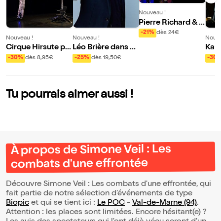
Nouveau !
Pierre Richard & S
wingin'affair 4 tet
-21%
dès 24€
Nouveau !
Nouveau !
Nouve
Cirque Hirsute pr
Léo Brière dans Se
Kame
ésente Aux étoiles
cret
: Co
-30%
dès 8,95€
-25%
dès 19,50€
-30
ure 
fran
Tu pourrais aimer aussi !
À propos de Simone Veil : Les
combats d'une effrontée
Découvre Simone Veil : Les combats d'une effrontée, qui
fait partie de notre sélection d’événements de type
Biopic
et qui se tient ici :
Le POC
-
Val-de-Marne (94)
.
Attention : les places sont limitées. Encore hésitant(e) ?