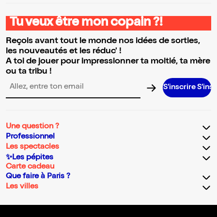
Tu veux être mon copain ?!
Reçois avant tout le monde nos idées de sorties,
les nouveautés et les réduc' !
A toi de jouer pour impressionner ta moitié, ta mère
ou ta tribu !
S’inscrire S’inscrire S’ins
Adresse email pour la newsletter
Une question ?
Professionnel
Les spectacles
✨Les pépites
Carte cadeau
Que faire à Paris ?
Les villes