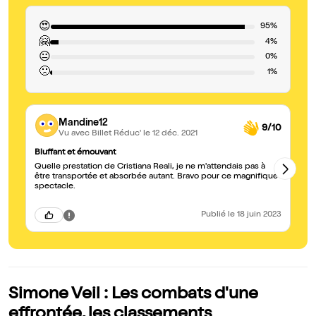
😍
95%
🤗
4%
😐
0%
🙁
1%
Mandine12
9/10
Vu avec Billet Réduc'
le 12 déc. 2021
Bluffant et émouvant
Ex
Quelle prestation de Cristiana Reali, je ne m'attendais pas à
Un
être transportée et absorbée autant. Bravo pour ce magnifique
de
spectacle.
Publié
le 18 juin 2023
Simone Veil : Les combats d'une
effrontée, les classements