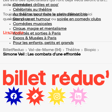
Les avis des spectateurs qui l'ont déjà vécu seront d'une
aide précieuse !
Comédies drôles et pop’
Célébrités au théâtre
Toujours à la recherche de la sortie idéale ? Voici
Au théâtre, pour faire le plein d’émotions
quelques pistes :
Stand-up et humour
ou
soirée en comedy clubs
Comédies musicales
Cirque, magie et mentalisme
Lire la suite
Activités et sorties à Paris
Expos & Musées à Paris
Pour les enfants, petits et grands
BilletReduc
Val-de-Marne (94)
Théâtre
Biopic
Simone Veil : Les combats d'une effrontée