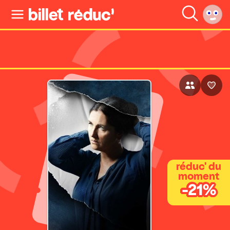
réduc' du
moment
-21%