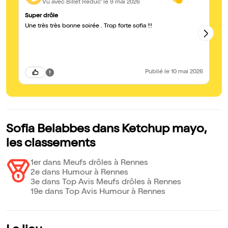
Vu avec Billet Réduc'
le 9 mai 2026
Super drôle
Ul
Une très très bonne soirée . Trop forte sofia !!!
Fr
ca
re
éq
pr
Publié
le 10 mai 2026
Sofia Belabbes dans Ketchup mayo,
les classements
1er dans Meufs drôles à Rennes
2e dans Humour à Rennes
3e dans Top Avis Meufs drôles à Rennes
19e dans Top Avis Humour à Rennes