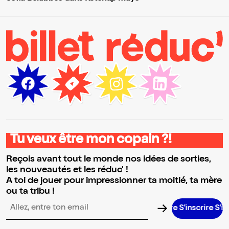
Tu veux être mon copain ?!
Reçois avant tout le monde nos idées de sorties,
les nouveautés et les réduc' !
A toi de jouer pour impressionner ta moitié, ta mère
ou ta tribu !
S’inscrire S’inscrire 
Adresse email pour la newsletter