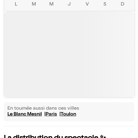
L
M
M
J
V
S
D
En tournée aussi dans ces villes
Le Blanc Mesnil
Paris
Toulon