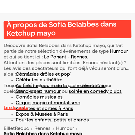
À propos de Sofia Belabbes dans
Ketchup mayo
Découvre Sofia Belabbes dans Ketchup mayo, qui fait
partie de notre sélection d’événements de type
Humour
et qui se tient ici :
Le Ponant
-
Rennes
.
Attention : les places sont limitées. Encore hésitant(e) ?
Les avis des spectateurs qui l'ont déjà vécu seront d'une
aide précieuse !
Comédies drôles et pop’
Célébrités au théâtre
Toujours à la recherche de la sortie idéale ? Voici
Au théâtre, pour faire le plein d’émotions
quelques pistes :
Stand-up et humour
ou
soirée en comedy clubs
Comédies musicales
Cirque, magie et mentalisme
Lire la suite
Activités et sorties à Paris
Expos & Musées à Paris
Pour les enfants, petits et grands
BilletReduc
Rennes
Humour
Sofia Belabbes dans Ketchup mayo