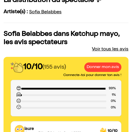
La distribution du spectacle ✨
Artiste(s) :
Sofia Belabbes
Sofia Belabbes dans Ketchup mayo,
les avis spectateurs
Voir tous les avis
10/10
(155 avis)
Donner mon avis
Connecte-toi pour donner ton avis !
😍
99%
🤗
1%
😐
0%
🙁
0%
laure
10/10