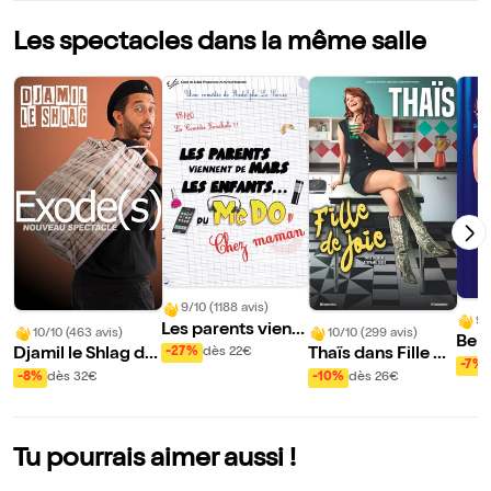
Les spectacles dans la même salle
9/10 (1188 avis)
9/
Les parents vienn
10/10 (463 avis)
10/10 (299 avis)
Bern
ent de mars, les e
-27%
dès 22€
Djamil le Shlag da
Thaïs dans Fille de
e dé
-7%
nfants du McDo !
ns Exode(s)
joie
-8%
dès 32€
-10%
dès 26€
Chez maman
Tu pourrais aimer aussi !