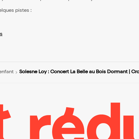
elques pistes :
s
Solesne Loy : Concert La Belle au Bois Dormant | C
enfant