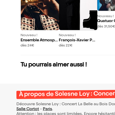
Nouveau !
Quatuor 
dès 31,50€
Nouveau !
Nouveau !
Ensemble Atmosph
François-Xavier Poi
ères : Hommage à la
za : Ravel inédit
dès 24€
dès 22€
musique classique
Tu pourrais aimer aussi !
À propos de Solesne Loy : Concer
Découvre Solesne Loy : Concert La Belle au Bois Dor
Salle Cortot
-
Paris
.
Attention : les places sont limitées. Encore hésitant