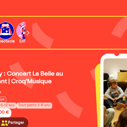
b
pectacle
Enfant
Concert
Activité
Expo et musée
 : Concert La Belle au
nt | Croq'Musique
7
que
 6-12 ans
Tout petits 3-6 ans
,00 €
Partager