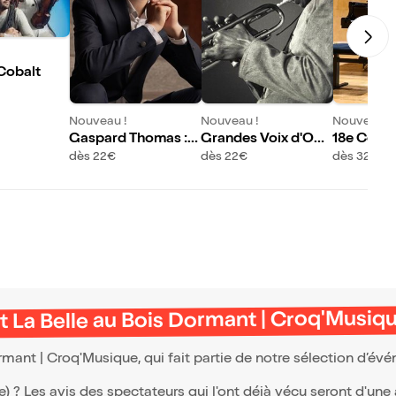
Cobalt
Nouveau !
Nouveau !
Nouveau !
Gaspard Thomas :
Grandes Voix d'Opé
18e Conco
Hommage à Chopin
ra d'Afrique : Homm
ational d
dès 22€
dès 22€
dès 32,50
et Szymanowski
age à Miles Davis
ert Rouss
t La Belle au Bois Dormant | Croq'Musiq
mant | Croq'Musique, qui fait partie de notre sélection d’é
(e) ? Les avis des spectateurs qui l'ont déjà vécu seront d'une