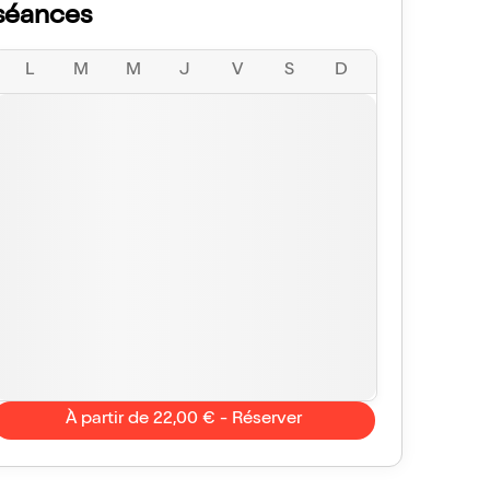
séances
L
M
M
J
V
S
D
À partir de 22,00 € - Réserver