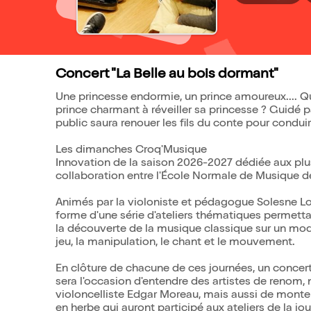
Concert "La Belle au bois dormant"
Une princesse endormie, un prince amoureux.... Q
prince charmant à réveiller sa princesse ? Guidé pa
public saura renouer les fils du conte pour conduir
Les dimanches Croq'Musique
Innovation de la saison 2026-2027 dédiée aux plu
collaboration entre l'École Normale de Musique de
Animés par la violoniste et pédagogue Solesne Loy
forme d'une série d'ateliers thématiques permettan
la découverte de la musique classique sur un mode 
jeu, la manipulation, le chant et le mouvement.
En clôture de chacune de ces journées, un concer
sera l'occasion d'entendre des artistes de renom
violoncelliste Edgar Moreau, mais aussi de monter 
en herbe qui auront participé aux ateliers de la jou