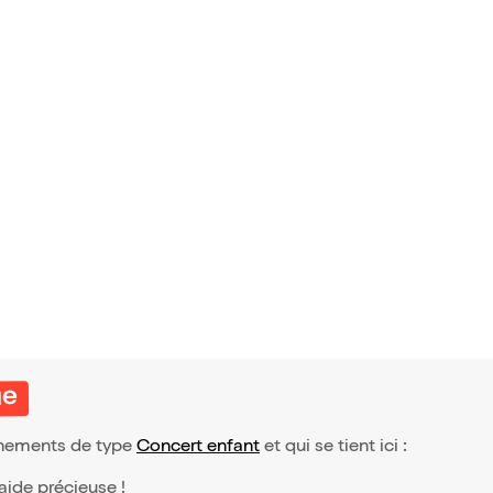
urs Intern
e Piano Alb
€
el
ue
vénements de type
Concert enfant
et qui se tient ici :
 aide précieuse !