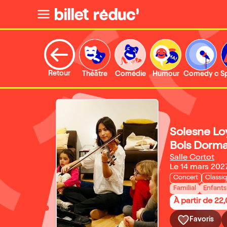
Retour
Théâtre
Comédie
Humour
Comedy clu
S
Solesne Loy
Bois Dorma
Salle Cortot
Le 14 mars 202
Concert
Classi
Familial
Enfants
À partir de 22
Favoris