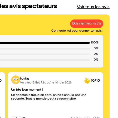
les avis spectateurs
Voir tous les avis
Donner mon avis
Connecte-toi pour donner ton avis !
100%
0%
0%
0%
tortie
0
10/10
Vu avec Billet Réduc'
le 10 juin 2026
Un très bon moment !
À voir
Un spectacle très bien écrit, on ne s'ennuie pas une
Nous 
seconde. Tout le monde peut se reconnaître.
passé