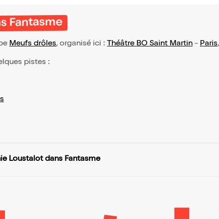
ns Fantasme
ype
Meufs drôles
, organisé ici :
Théâtre BO Saint Martin
-
Paris
elques pistes :
s
ie Loustalot dans Fantasme