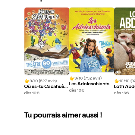
9/10 (752 avis)
9/10 (527 avis)
10/10 (9
Les Adoleschiants
Où es-tu Cacahuète
Lotfi Abd
dès 10€
?
e suis bi
dès 10€
dès 16€
s
Tu pourrais aimer aussi !