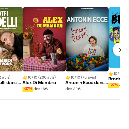
10/10 (10
2 avis)
10/10 (286 avis)
10/10 (78 avis)
Broder
elli dans J
Alex Di Mambro
Antonin Ecce dans
dès 
-27%
en chez vou
Boum boum
dès 16€
dès 22€
-27%