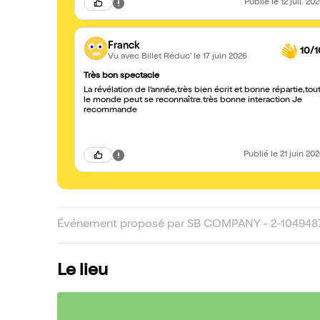
Publié
le 12 juil. 20
Franck
10/1
Vu avec Billet Réduc'
le 17 juin 2026
Très bon spectacle
La révélation de l’année,très bien écrit et bonne répartie,tou
le monde peut se reconnaître.très bonne interaction Je
recommande
Publié
le 21 juin 20
Événement proposé par SB COMPANY - 2-104948
Le lieu