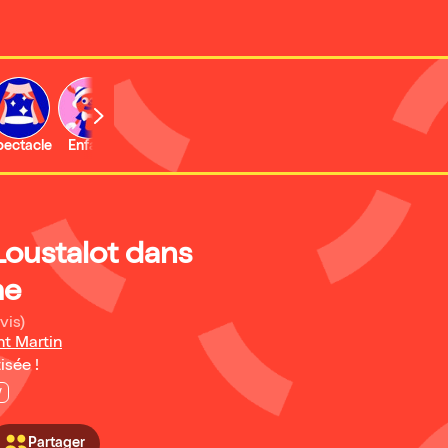
b
pectacle
Enfant
Concert
Activité
Expo et musée
Loustalot dans
me
vis)
nt Martin
isée !
w
Partager