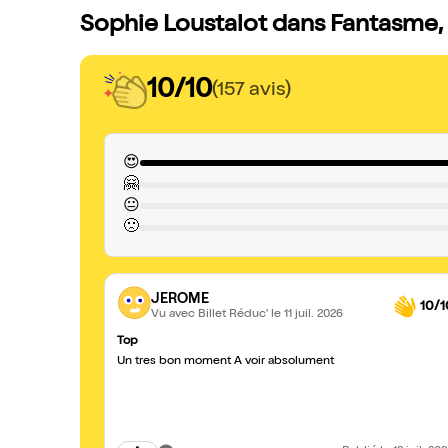
Sophie Loustalot dans Fantasme, 
10/10
(157 avis)
😍
🤗
😐
🙁
JEROME
10/1
Vu avec Billet Réduc'
le 11 juil. 2026
Top
Un tres bon moment A voir absolument