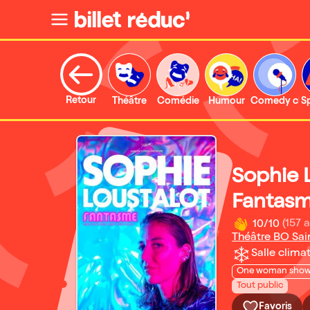
Retour
Théâtre
Comédie
Humour
Comedy clu
S
Sophie 
Fantas
10/10
(157 a
Théâtre BO Sai
Salle climat
One woman sho
Tout public
Favoris