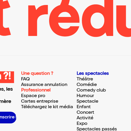
Une question ?
Les spectacles
 ?!
FAQ
Théâtre
Assurance annulation
Comédie
s, les
Professionnel
Comedy club
Espace pro
Humour
 mère
Cartes entreprise
Spectacle
Téléchargez le kit média
Enfant
Concert
scrire S’inscrire S’inscrire S’inscrire S’inscrire S’inscrire S’inscrire S’inscrire S’inscrire S’inscrire S’inscrire S’inscrire
Activité
Expo
Spectacles passés