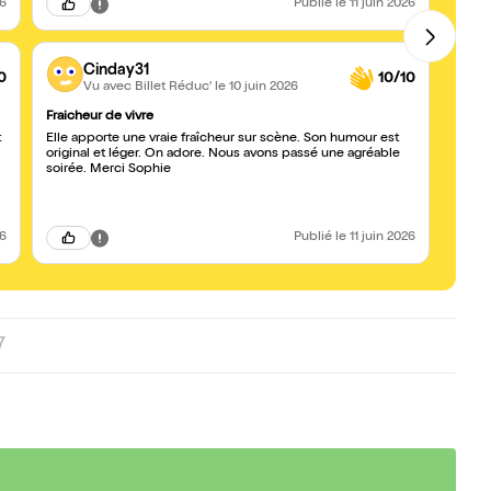
26
Publié
le 11 juin 2026
Cinday31
0
10/10
Vu avec Billet Réduc'
le 10 juin 2026
Fraicheur de vivre
La séa
t
Elle apporte une vraie fraîcheur sur scène. Son humour est
On a b
original et léger. On adore. Nous avons passé une agréable
inter
soirée. Merci Sophie
26
Publié
le 11 juin 2026
7