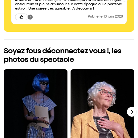
invite à entrer dans son jeu ! On participe , avec des échanges
jo
chaleureux et pleins d'humour sur cette époque où le portable
est roi ! Une soirée très agréable . A découvrir !
Publié
le 13 juin 2026
Soyez fous déconnectez vous !, les
photos du spectacle