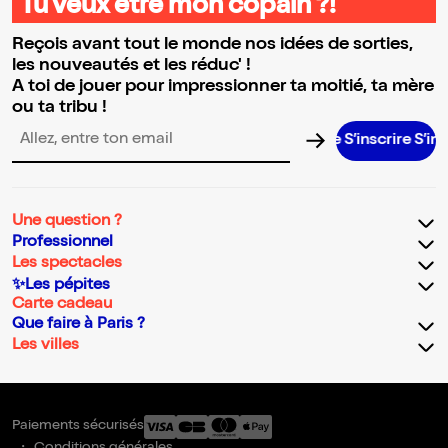
Tu veux être mon copain ?!
Reçois avant tout le monde nos idées de sorties,
les nouveautés et les réduc' !
A toi de jouer pour impressionner ta moitié, ta mère
ou ta tribu !
S’inscrire S’inscrire
Adresse email pour la newsletter
Une question ?
Professionnel
Les spectacles
✨Les pépites
Carte cadeau
Que faire à Paris ?
Les villes
Paiements sécurisés
Conditions générales