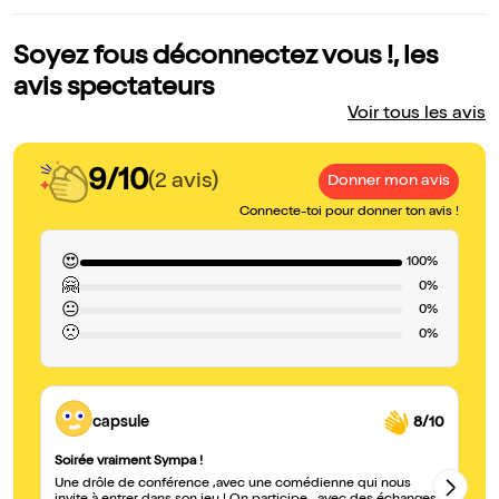
Soyez fous déconnectez vous !, les
avis spectateurs
Voir tous les avis
9/10
(2 avis)
Donner mon avis
Connecte-toi pour donner ton avis !
😍
100%
🤗
0%
😐
0%
🙁
0%
capsule
8/10
Soirée vraiment Sympa !
Sp
Une drôle de conférence ,avec une comédienne qui nous
Le