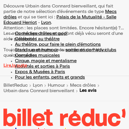
Découvre Urbain dans Connard bienveillant, qui fait
partie de notre sélection d’événements de type
Mecs
drôles
et qui se tient ici :
Palais de la Mutualité - Salle
Edouard Herriot
-
Lyon
.
Attention : les places sont limitées. Encore hésitant(e) ?
Les avis des spectateurs qui l'ont déjà vécu seront d'une
Comédies drôles et pop’
aide précieuse !
Célébrités au théâtre
Au théâtre, pour faire le plein d’émotions
Toujours à la recherche de la sortie idéale ? Voici
Stand-up et humour
ou
soirée en comedy clubs
quelques pistes :
Comédies musicales
Cirque, magie et mentalisme
Lire la suite
Activités et sorties à Paris
Expos & Musées à Paris
Pour les enfants, petits et grands
BilletReduc
Lyon
Humour
Mecs drôles
Les avis
Urbain dans Connard bienveillant