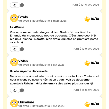
Publié
le 10 avr. 2026
Edwin
10/10
Vu avec Billet Réduc'
le 6 mars 2026
La kiffance
Vu en première partie du goat Julien Santini. Vu sur Youtube.
Entendu dans beaucoup trop de podcasts. C'était trop cool ! (Et
big up à Etienne Lautrette, bien drôle, qui était en première partie
ce soir là)
Publié
le 9 avr. 2026
Vivien
10/10
Vu avec Billet Réduc'
le 3 avr. 2026
Quelle superbe découverte
Nous avons vraiment adoré sont premier spectacle sur Youtube et
nous n'avons eu aucune hésitation a venir voir ce deuxième
spectacle Urbain mérite de remplir des salles plus grandes 🤩
Publié
le 5 avr. 2026
Guillaume
10/10
Vu avec Billet Réduc'
le 3 avr. 2026