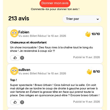
Donner mon avis
Connecte-toi pour donner ton avis !
213 avis
Fabien
10/10
Vu avec Billet Réduc'
le 10 avr. 2026
Chaleureux et réconfortant
Un show incroyable ! Des fous rires à la chaîne tout le long du
show ! Je reviendrai à coup sûr !!!
Publié
le 11 avr. 2026
sullivan
8/10
Vu avec Billet Réduc'
le 10 avr. 2026
Top !
Super spectacle ! Bravo Urbain ! Gros bémol sur la salle. On voit
mal obligé de se tordre le coup de droite à gauche pour arriver à
voir l’artiste en Évitant la grosse tête en face qui prend toute la
place. Des sièges en quinconce peut-être ? Encore bravo Urbain !
Publié
le 11 avr. 2026