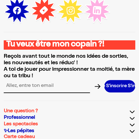
Tu veux être mon copain ?!
Reçois avant tout le monde nos idées de sorties,
les nouveautés et les réduc' !
A toi de jouer pour impressionner ta moitié, ta mère
ou ta tribu !
S’inscrire S’inscrire S
Adresse email pour la newsletter
Une question ?
Professionnel
Les spectacles
✨Les pépites
Carte cadeau