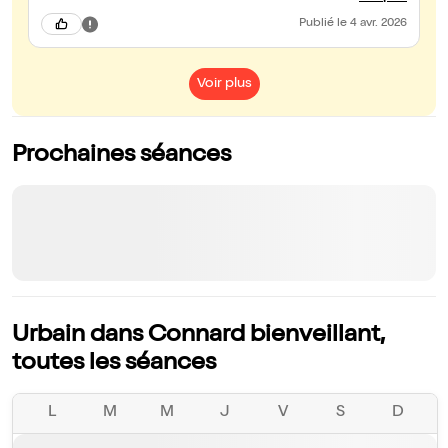
N'hésitez pas et bravo aussi aux deux premières parties 😉
Publié
le 4 avr. 2026
Voir plus
Prochaines séances
Urbain dans Connard bienveillant,
toutes les séances
L
M
M
J
V
S
D