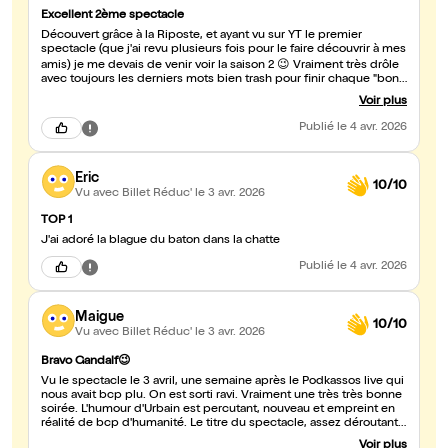
Excellent 2ème spectacle
Découvert grâce à la Riposte, et ayant vu sur YT le premier
spectacle (que j'ai revu plusieurs fois pour le faire découvrir à mes
amis) je me devais de venir voir la saison 2 😉 Vraiment très drôle
avec toujours les derniers mots bien trash pour finir chaque "bon
mots". J'adore ! Et on sent bien le comédien qui maîtrise bien le
Voir plus
texte... Sujets geeks et blagues du quotidien. Merci Urbain et rdv
le 29 juin 👍🏻
Publié
le 4 avr. 2026
Eric
10/10
Vu avec Billet Réduc'
le 3 avr. 2026
TOP 1
J'ai adoré la blague du baton dans la chatte
Publié
le 4 avr. 2026
Maigue
10/10
Vu avec Billet Réduc'
le 3 avr. 2026
Bravo Gandalf😉
Vu le spectacle le 3 avril, une semaine après le Podkassos live qui
nous avait bcp plu. On est sorti ravi. Vraiment une très très bonne
soirée. L'humour d'Urbain est percutant, nouveau et empreint en
réalité de bcp d'humanité. Le titre du spectacle, assez déroutant
est finalement plutôt bien choisi : auto dérision et sympathie.
Voir plus