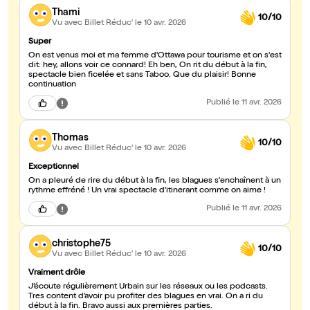
Thami
10/10
Vu avec Billet Réduc'
le 10 avr. 2026
Super
On est venus moi et ma femme d'Ottawa pour tourisme et on s'est
dit: hey, allons voir ce connard! Eh ben, On rit du début à la fin,
spectacle bien ficelée et sans Taboo. Que du plaisir! Bonne
continuation
Publié
le 11 avr. 2026
Thomas
10/10
Vu avec Billet Réduc'
le 10 avr. 2026
Exceptionnel
On a pleuré de rire du début à la fin, les blagues s'enchaînent à un
rythme effréné ! Un vrai spectacle d'itinerant comme on aime !
Publié
le 11 avr. 2026
christophe75
10/10
Vu avec Billet Réduc'
le 10 avr. 2026
Vraiment drôle
J’écoute régulièrement Urbain sur les réseaux ou les podcasts.
Tres content d’avoir pu profiter des blagues en vrai. On a ri du
début à la fin. Bravo aussi aux premières parties.