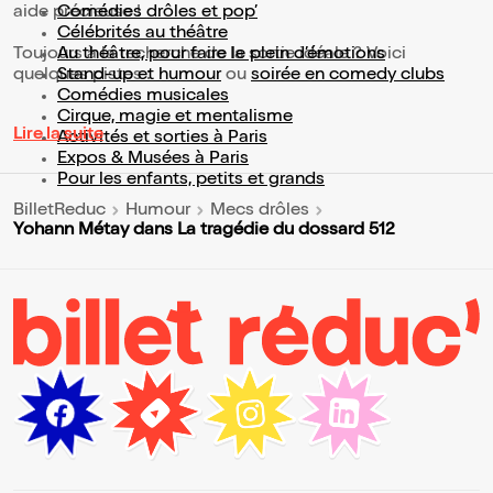
aide précieuse !
Comédies drôles et pop’
Célébrités au théâtre
Toujours à la recherche de la sortie idéale ? Voici
Au théâtre, pour faire le plein d’émotions
quelques pistes :
Stand-up et humour
ou
soirée en comedy clubs
Comédies musicales
Cirque, magie et mentalisme
Lire la suite
Activités et sorties à Paris
Expos & Musées à Paris
Pour les enfants, petits et grands
BilletReduc
Humour
Mecs drôles
Yohann Métay dans La tragédie du dossard 512