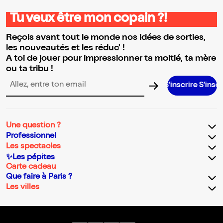
Tu veux être mon copain ?!
Reçois avant tout le monde nos idées de sorties,
les nouveautés et les réduc' !
A toi de jouer pour impressionner ta moitié, ta mère
ou ta tribu !
S’inscrire S’inscrire S’inscr
Adresse email pour la newsletter
Une question ?
Professionnel
Les spectacles
✨Les pépites
Carte cadeau
Que faire à Paris ?
Les villes