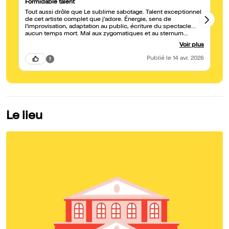
Formidable talent
Br
Tout aussi drôle que Le sublime sabotage. Talent exceptionnel
J'
de cet artiste complet que j'adore. Énergie, sens de
m'
l'improvisation, adaptation au public, écriture du spectacle...
d'
aucun temps mort. Mal aux zygomatiques et au sternum
mo
da
tellement j'ai ri. Bravo Mr Métay 😍
Voir plus
pe
pe
Publié
le 14 avr. 2026
au
Le lieu