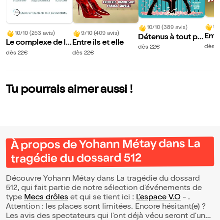
9/
10/10 (389 avis)
10/10 (253 avis)
9/10 (409 avis)
Emm
Détenus à tout pri
Le complexe de la
Entre ils et elle
Thib
x
dès 
dès 22€
fougère
dès 22€
dès 22€
ans 
rs
Tu pourrais aimer aussi !
À propos de Yohann Métay dans La
tragédie du dossard 512
Découvre Yohann Métay dans La tragédie du dossard
512, qui fait partie de notre sélection d’événements de
type
Mecs drôles
et qui se tient ici :
L'espace V.O
- .
Attention : les places sont limitées. Encore hésitant(e) ?
Les avis des spectateurs qui l'ont déjà vécu seront d'une