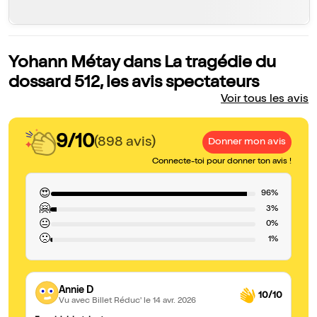
Yohann Métay dans La tragédie du
dossard 512, les avis spectateurs
Voir tous les avis
9/10
(898 avis)
Donner mon avis
Connecte-toi pour donner ton avis !
😍
96%
🤗
3%
😐
0%
🙁
1%
Annie D
10/10
Vu avec Billet Réduc'
le 14 avr. 2026