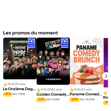
aris
e
11
Les promos du moment
10/10 (74 avis)
Le Onzième Degr
9/10 (23 avis)
9/10 (2590 avis)
10
é Comedy - Paris
Paname Comedy
Golden Comedy
-91%
dès 1,95€
Kid
11
Brunch
Club - Paris 11eme
-24%
dès 32,50€
-72%
dès 5,95€
Clu
-35