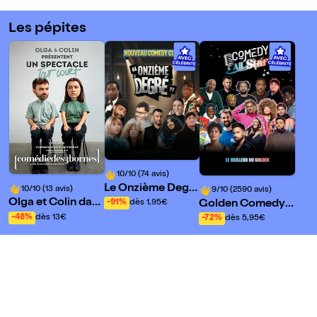
Les pépites
10/10 (74 avis)
Le Onzième Degr
10/10 (13 avis)
9/10 (2590 avis)
é Comedy - Paris
Olga et Colin dan
Golden Comedy
-91%
dès 1,95€
11
s Un spectacle To
Club - Paris 11eme
-48%
dès 13€
-72%
dès 5,95€
ut Court