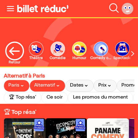
Théâtre
Comédie
Humour
Comedy club
Spectacle
Retour
Alternatif à Paris
Paris
Alternatif
Dates
Prix
Promo
🏆 Top résa'
Ce soir
Les promos du moment
🏆 Top résa'