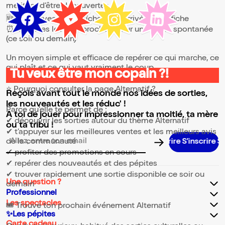
méritent d’être découvertes
🆕 les nouveautés, fraîchement arrivées à l’affiche
⏰ les dates les plus proches, pour une sortie spontanée
(ce soir ou demain)
Un moyen simple et efficace de repérer ce qui marche, ce
qui plaît et ce qui vaut vraiment le coup.
Tu veux être mon copain ?!
⭐ Pourquoi consulter la page Alternatif ?
Reçois avant tout le monde nos idées de sorties,
les nouveautés et les réduc' !
Parce qu’elle te permet de :
A toi de jouer pour impressionner ta moitié, ta mère
✔ découvrir les sorties autour du thème Alternatif
ou ta tribu !
✔ t’appuyer sur les meilleures ventes et les meilleurs avis
de la communauté
S’inscrire S’inscrire S
Adresse email pour la newsletter
✔ profiter des promotions en cours
✔ repérer des nouveautés et des pépites
✔ trouver rapidement une sortie disponible ce soir ou
Une question ?
demain
Professionnel
Les spectacles
🎟️ Trouve ton prochain événement Alternatif
✨Les pépites
Carte cadeau