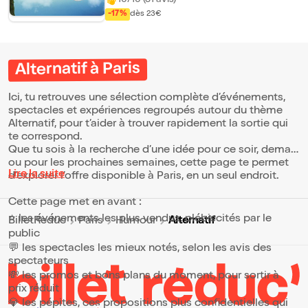
10/10 (81 avis)
"Lapeyre, y en a pas deux." E comme "Et toi
du coup tu la connais comment Mathilde ?
-17%
dès 23€
Ah ok ! Nous on était dans la même promo,
en études. Ouais. Par contre parle bien
parce qu'à n'importe quel moment je pète
un câble en fait. Attention, quand ça part ça
Alternatif à Paris
part hein !" Fort fort. A savoir : Les jeunes
de moins de 16 ans doivent impérativement
être accompagné d'une personne majeure.
Ici, tu retrouves une sélection complète d’événements,
A savoir, il est vraiment recommandé de
tenir compte de l'âge limite indiqué sur la
spectacles et expériences regroupés autour du thème
fiche du spectacle. Les spectacles
Alternatif, pour t’aider à trouver rapidement la sortie qui
démarrent à l'heure. Les retardataires se
te correspond.
verront refuser l'accès au spectacle et les
Que tu sois à la recherche d’une idée pour ce soir, demain
billets seront perdus.
ou pour les prochaines semaines, cette page te permet
Lire la suite
d’explorer l’offre disponible à Paris, en un seul endroit.
Cette page met en avant :
⭐ les événements les plus vendus, plébiscités par le
Alternatif
BilletReduc
Paris
Humour
public
💬 les spectacles les mieux notés, selon les avis des
spectateurs
💸 les promos et bons plans du moment, pour sortir à
prix réduit
💎 les pépites, ces propositions plus confidentielles qui