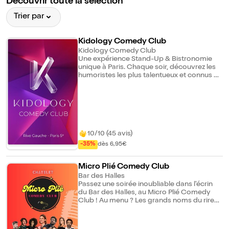
Découvrir toute la sélection
Trier par
Kidology Comedy Club
Kidology Comedy Club
Une expérience Stand-Up & Bistronomie
unique à Paris. Chaque soir, découvrez les
humoristes les plus talentueux et connus du
moment (vus à la TV, Montreux, Jamel
Comedy Club...). A l'étage, un restaurant
aux inspirations méditerranéennes, classé
TOP 20 à Paris, qui vous accueille avant ou
après le spectacle. Salle climatisée pour
votre plus grand bonheur !
10/10 (45 avis)
-35%
dès 6,95€
Micro Plié Comedy Club
Bar des Halles
Passez une soirée inoubliable dans l'écrin
du Bar des Halles, au Micro Plié Comedy
Club ! Au menu ? Les grands noms du rire
hexagonal venus tester leurs blagues avant
de partir en tournée et les jeunes pousses
de l'humour... Le Micro plié Comedy club,