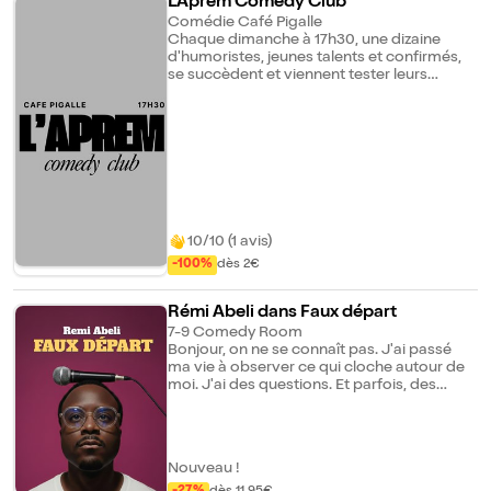
L'Aprem Comedy Club
Brunch à 12h, suivi du spectacle à 13h30 •
moments qui ne se vivent qu'en étant
Comédie Café Pigalle
Brunch à 13h30, suivi du spectacle à 15h00
partagés. Une seule soirée, pour fêter dix
Chaque dimanche à 17h30, une dizaine
Horaires les samedis, dimanches et jours
ans avec vous.
d'humoristes, jeunes talents et confirmés,
fériés : • Brunch à 11h00, suivi du spectacle
se succèdent et viennent tester leurs
à 12h30 • Brunch à 12h45, suivi du spectacle
blagues dans un lieu mythique du stand up
à 14h15 • Brunch à 14h30, suivi du spectacle
parisien: le Comédie Café Pigalle.
à 16h00
10/10 (1 avis)
-100%
dès 2€
Rémi Abeli dans Faux départ
7-9 Comedy Room
Bonjour, on ne se connaît pas. J'ai passé
ma vie à observer ce qui cloche autour de
moi. J'ai des questions. Et parfois, des
réponses absurdes. Je parle de ma famille,
de thérapie, et de... catch ? (Faites-moi
confiance, je suis un professionnel.) J'en ai
fait un spectacle. On va en rire. Peut-être
Nouveau !
pleurer. (J'espère pas.) Ou juste se