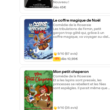
proches, de son esprit et même de
Nouveau !
sa propre réalité.
dès 45€
Le coffre magique de Noël
Comédie de la Roseraie
Les tribulations de Firmin, petit
garçon trop gâté qui, grâce à un
coffre magique, va voyager au-delà
de ce qu'il aurait pu imaginer et va
apprendre l'essentiel. Il en gardera
un souvenir... Son plus beau cadeau
de Noël. Des personnages
9/10 (67 avis)
loufoques, des situations
dès 10,95€
-8%
rocambolesques, un zeste
d'aventure et beaucoup de
tendresse. Tous ces éléments sont
Mon petit chaperon
réunis dans cette histoire qui fleure
bon la magie de Noël.
Comédie de la Roseraie
Et si les lapins sont pressés, les
princesses se rebellent et les fées
sont espiègles. Il parait même que l
grand méchant loup, serait gentil
comme tout. Entrez, entrez, au pays
des merveilles, comptez 1, 2, 3 et
dites : "Il était une fois". Partez en
9/10 (35 avis)
voyage tout doux avec votre petit