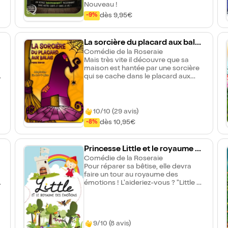
Nouveau !
dès 9,95€
-9%
La sorcière du placard aux balai
s
Comédie de la Roseraie
Mais très vite il découvre que sa
maison est hantée par une sorcière
qui se cache dans le placard aux
balais. Heureusement pour Pierre, la
sorcière reste silencieuse et bien
tranquille dans son placard, sauf si
on a le malheur de chanter : "
10/10 (29 avis)
Sorcière, sorcière, prend garde à ton
dès 10,95€
-8%
derrière ". Pierre sera-t-il capable de
résister à l'envie de chanter cette
maudite chanson ?
Princesse Little et le royaume d
es émotions
Comédie de la Roseraie
Pour réparer sa bêtise, elle devra
faire un tour au royaume des
e
émotions ! L'aideriez-vous ? "Little et
le royaume des émotions" est un
spectacle pour enfants de 3 à 8 ans
qui mêle, énigmes, danse et
interactivité. Ce spectacle
9/10 (8 avis)
participatif fait le bonheur des