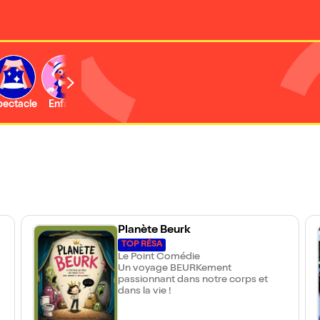
b
pectacle
Enfant
Concert
Activité
Expo et musée
Planète Beurk
TOP RÉSA
Le Point Comédie
Un voyage BEURKement
passionnant dans notre corps et
dans la vie !