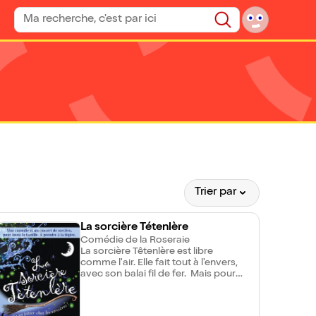
Rechercher un spectacle
Rechercher
Trier par
La sorcière Tétenlère
Comédie de la Roseraie
La sorcière Têtenlère est libre
comme l'air. Elle fait tout à l'envers,
avec son balai fil de fer. Mais pour
sa grand-mère, la sorcière Panthère,
c'est une autre affaire ! Elle voudrait
faire de Têtenlère une sorcière au