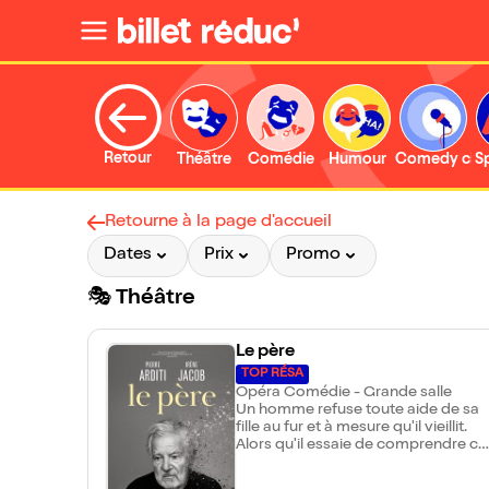
Retour
Théâtre
Comédie
Humour
Comedy clu
S
Retourne à la page d'accueil
Dates
Prix
Promo
🎭 Théâtre
Le père
TOP RÉSA
Opéra Comédie - Grande salle
Un homme refuse toute aide de sa
fille au fur et à mesure qu'il vieillit.
Alors qu'il essaie de comprendre ce
qui se passe autour de lui, il
commence à douter de ses