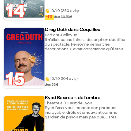
vous à devenir des superstars ! Réserve ta
14
place pour cette célébration déjantée de la
différence et de la liberté.
10/10 (250 avis)
-6%
dès 30,50€
Greg Duth dans Coquilles
Radiant-Bellevue
Il n'allait paaas faire la description détaillée
du spectacle. Personne ne lisait les
descriptions. Il avait conscience qu'il était
vain, à ce stade, d'essayer de vous
convaincre qu'il était encore plus marrant
en vrai que sur insta, que ce spectacle était
unique chaque soir car les sketchs étaient
tirés au sort par le public, et qu'il faisait du
15
stand-up, des personnages et bien d'autres
10/10 (104 avis)
choses encore...
dès 33€
Ryad Baxx sort de l'ombre
Théâtre à l'Ouest de Lyon
Ryad Baxx vous raconte son parcours
incroyable, drôle et émouvant comme
gardien de prison mais pas que... Très
certainement l'évasion la plus lente de
l'histoire !