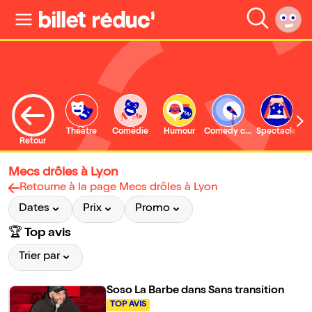
Théâtre
Comédie
Humour
Comedy club
Spectacle
Retour
Mecs drôles à Lyon
Retourne à la page Mecs drôles à Lyon
Dates
Prix
Promo
🏆 Top avis
Trier par
Soso La Barbe dans Sans transition
TOP AVIS