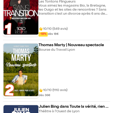
Les Tontons Flingueurs
Vous aimez les magasins Bio, la Bretagne,
les Ouigo et les sites de rencontres ? Sans
transition c'est un divorce après 6 ans de
vie commune, un changement de carrière
professionnelle et les déboires amoureux
1
de nouvelles aventures mêlant sketch et
10/10 (549 avis)
interactions avec le public pour vous
embarquer dans son univers. Attendez
-18%
dès 18€
vous à passer une heure que vous n'êtes
pas prêt d'oublier. Le saviez vous ? Soso
Thomas Marty | Nouveau spectacle
c'est aussi : Festival des lions du rire, Bourse
Bourse du Travail Lyon
du Travail, Lyon : prix du public 1ère partie
Manu Payet, Bourse du Travail 1ère partie
Nawell Madani 1ère partie Djamil Le Schlag
1ère partie Le Comte de Bouderbala 1ère
partie Jason Brokerss 1ère partie Doully
Emission Paname Comedy Club, France TV,
Paris Emission Tarmac Comedy, RTBF,
Bruxelles
2
10/10 (1110 avis)
dès 36€
Julien Bing dans Toute la vérité, rien q
ue la vérité ou presque
Théâtre à l'Ouest de Lyon