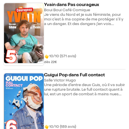
du statut de " gendre idéal " à "
Yvain dans Pas courageux
intermittent??! C'est courageux". Est-il
Boui Boui Café Comique
passé de Winner à Looser
Je viens du Nord et je suis féministe, pour
moi c'est à ma copine de me protéger s'il y
a un danger. Et des dangers j'en vois
partout parce que je suis le mec le moins
courageux de France. D'ailleurs, si je suis
avec ma copine, c'est surtout parce que je
n'ose pas la quitter. Entre anecdotes
loufoques, improvisation avec le public sur
5
leurs phobies et observations hilarantes sur
la vie quotidienne, Yvain vous embarque
10/10 (571 avis)
dans son univers où la moindre situation
dès 22€
peut devenir source de stress. Le Saviez-
vous ? Yvain a remporté le festival
d'humour de Brides-Les-Bains.
Guigui Pop dans Full contact
Salle Victor Hugo
Une période d'entre deux Guis, où il va subir
une rupture brutale. Le full contact quant à
lui, est un sport de combat à mains nues
proche du karaté où tous les coups sont
portés sans contrôle. Le spectacle à Guigui
n'en parle pas... ou peut être que si... une
seule chose est sûre : on dit le spectacle
"de" Guigui.
10/10 (189 avis)