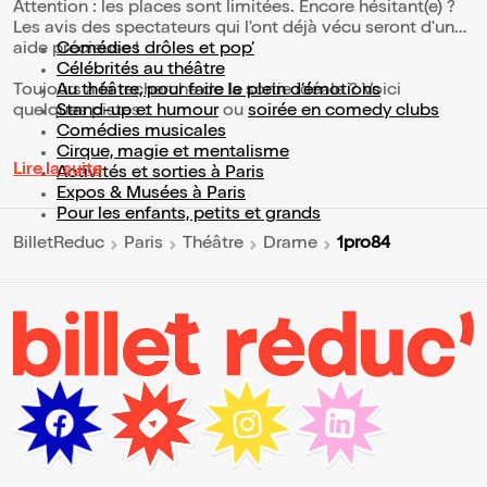
Attention : les places sont limitées. Encore hésitant(e) ?
Les avis des spectateurs qui l'ont déjà vécu seront d'une
aide précieuse !
Comédies drôles et pop’
Célébrités au théâtre
Toujours à la recherche de la sortie idéale ? Voici
Au théâtre, pour faire le plein d’émotions
quelques pistes :
Stand-up et humour
ou
soirée en comedy clubs
Comédies musicales
Cirque, magie et mentalisme
Lire la suite
Activités et sorties à Paris
Expos & Musées à Paris
Pour les enfants, petits et grands
1pro84
BilletReduc
Paris
Théâtre
Drame