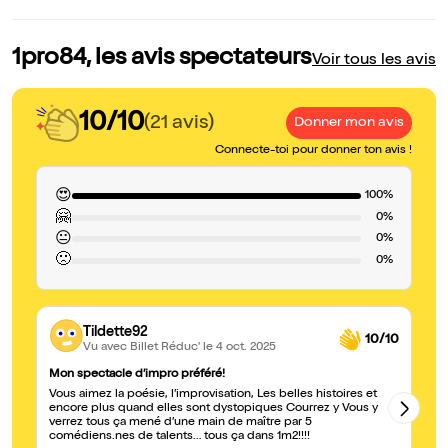
1pro84, les avis spectateurs
Voir tous les avis
10/10
(21 avis)
Donner mon avis
Connecte-toi pour donner ton avis !
😍
100%
🤗
0%
😐
0%
🙁
0%
Tildette92
10/10
Vu avec Billet Réduc'
le 4 oct. 2025
Mon spectacle d’impro préféré!
Pa
Vous aimez la poésie, l’improvisation, Les belles histoires et
Un
encore plus quand elles sont dystopiques Courrez y Vous y
mi
verrez tous ça mené d’une main de maître par 5
ce
comédiens.nes de talents… tous ça dans 1m2!!!!