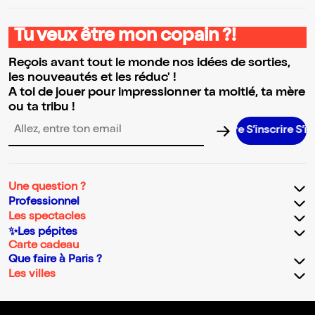
Tu veux être mon copain ?!
Reçois avant tout le monde nos idées de sorties,
les nouveautés et les réduc' !
A toi de jouer pour impressionner ta moitié, ta mère
ou ta tribu !
S’inscrire S’inscrire
Adresse email pour la newsletter
Une question ?
Professionnel
Les spectacles
✨Les pépites
Carte cadeau
Que faire à Paris ?
Les villes