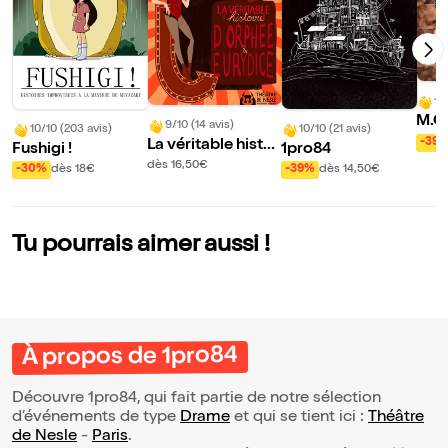
10
M.C
9/10 (14 avis)
10/10 (203 avis)
10/10 (21 avis)
era
-39
La véritable histoi
Fushigi !
1pro84
re d'Orphée et Eur
dès 16,50€
-30%
dès 18€
-39%
dès 14,50€
ydice
Tu pourrais aimer aussi !
À propos de 1pro84
Découvre 1pro84, qui fait partie de notre sélection
d’événements de type
Drame
et qui se tient ici :
Théâtre
de Nesle
-
Paris
.