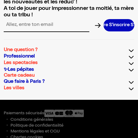
les nouveautés et les réduc' !
A toi de jouer pour impressionner ta moitié, ta mère
ou ta tribu !
S’inscrire S’inscri
Adresse email pour la newsletter
Une question ?
Professionnel
Les spectacles
✨Les pépites
Carte cadeau
Que faire à Paris ?
Les villes
Paiements sécurisés
Conditions générales
Politique de confidentialité
Mentions légales et CGU
Chartes cookies