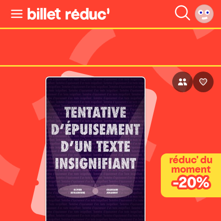
réduc' du
moment
-20%