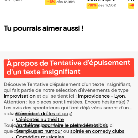
dès 17,50€
-16%
dès 12,95€
-10%
dès 17,50€
-48
Tu pourrais aimer aussi !
À propos de Tentative d'épuisement
d'un texte insignifiant
Découvre Tentative d'épuisement d'un texte insignifiant,
qui fait partie de notre sélection d’événements de type
Improvisation
et qui se tient ici :
Improvidence
-
Lyon
.
Attention : les places sont limitées. Encore hésitant(e) ?
Les avis des spectateurs qui l'ont déjà vécu seront d'une
aide précieuse !
Comédies drôles et pop’
Célébrités au théâtre
Toujours à la recherche de la sortie idéale ? Voici
Au théâtre, pour faire le plein d’émotions
quelques pistes :
Stand-up et humour
ou
soirée en comedy clubs
Comédies musicales