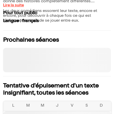
donne des histoires complètement différentes....
Lire la suite
Les deux comédiens essorent leur texte, encore et
Pour tout public
encore, pour découvrir à chaque fois ce qui est
réellement en train de se jouer entre eux.
Langue : français
Prochaines séances
Tentative d'épuisement d'un texte
insignifiant, toutes les séances
L
M
M
J
V
S
D