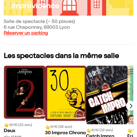
Improvidence
Salle de spectacle (~ 50 places)
6 rue Chaponnay, 69003 Lyon
Réserver un parking
Les spectacles dans la même salle
10/10 (23 avis)
9/10 (28 avis)
8/10 (32 avis)
9/
Deux
30 Impros Chrono
Catch Impro
Fric