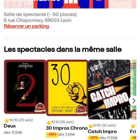
Salle de spectacle (~ 50 places)
6 rue Chaponnay, 69003 Lyon
Réserver un parking
Les spectacles dans la même salle
10/10 (23 avis)
9/10 (28 avis)
8/10 (32 avis)
9/
Deux
30 Impros Chrono
Catch Impro
Fric
dès 17,50€
-48%
dès 7,95€
-10%
dès 17,50€
-48