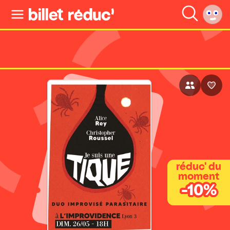
réduc' du
moment
-10%