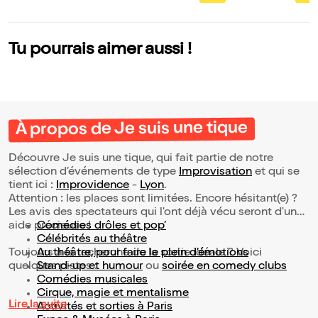
Tu pourrais aimer aussi !
À propos de Je suis une tique
Découvre Je suis une tique, qui fait partie de notre
sélection d’événements de type
Improvisation
et qui se
tient ici :
Improvidence
-
Lyon
.
Attention : les places sont limitées. Encore hésitant(e) ?
Les avis des spectateurs qui l'ont déjà vécu seront d'une
aide précieuse !
Comédies drôles et pop’
Célébrités au théâtre
Toujours à la recherche de la sortie idéale ? Voici
Au théâtre, pour faire le plein d’émotions
quelques pistes :
Stand-up et humour
ou
soirée en comedy clubs
Comédies musicales
Cirque, magie et mentalisme
Lire la suite
Activités et sorties à Paris