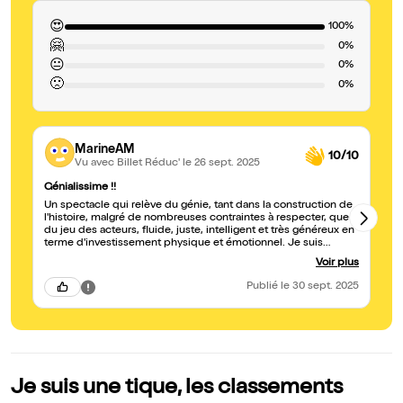
😍
100%
🤗
0%
😐
0%
🙁
0%
MarineAM
10/10
Vu avec Billet Réduc'
le 26 sept. 2025
Génialissime !!
un
Un spectacle qui relève du génie, tant dans la construction de
Pr
l'histoire, malgré de nombreuses contraintes à respecter, que
ma
du jeu des acteurs, fluide, juste, intelligent et très généreux en
HA
terme d'investissement physique et émotionnel. Je suis
pa
descendue de Besançon pour voir ce spectacle : c'est sans
sc
Voir plus
regret ! BRAVO et MERCI à Alice et Christopher pour cette
et
leçon d'impro en toute humilité.
po
Publié
le 30 sept. 2025
(m
c'
to
gé
ma
ti
l'
en
Je suis une tique, les classements