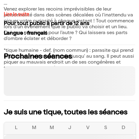
Venez explorer les recoins imprévisibles de leur
Lire la suite
personnalité dans des scènes décalées où l'inattendu va
piquer votre curiosité à chaque instant ! Tout commence
Pour tout public à partir de 12 ans
lors d'un événement que le public va choisir et un lieu.
Qui sera une tique* pour l'autre ? Qui laissera ses parts
Langue : français
d'ombre éclater et déborder ?
*tique humaine - def. (nom commun) : parasite qui prend
Prochaines séances
la tête, pouvant en démordre jusqu' au sang. Il peut aussi
piquer au mauvais endroit un de ses congénères et
transmettre des pensées contagieuses.
Je suis une tique, toutes les séances
L
M
M
J
V
S
D