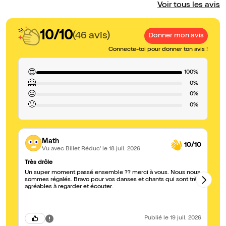
Voir tous les avis
10/10
(46 avis)
Donner mon avis
Connecte-toi pour donner ton avis !
😍
100%
🤗
0%
😐
0%
🙁
0%
Math
10/10
Vu avec Billet Réduc'
le 18 juil. 2026
Très drôle
Su
Un super moment passé ensemble ?? merci à vous. Nous nous
Tr
sommes régalés. Bravo pour vos danses et chants qui sont très
agréables à regarder et écouter.
Publié
le 19 juil. 2026