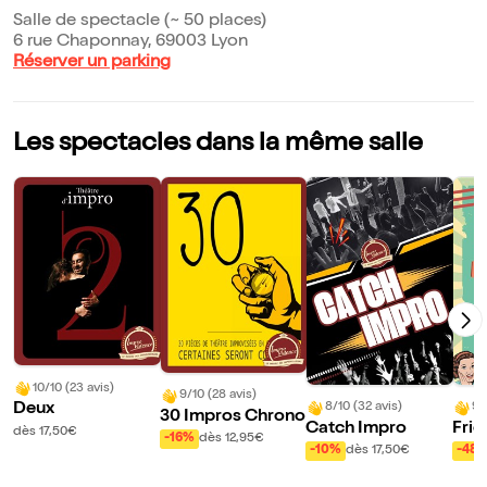
Salle de spectacle (~ 50 places)
6 rue Chaponnay, 69003 Lyon
Réserver un parking
Les spectacles dans la même salle
10/10 (23 avis)
9/10 (28 avis)
8/10 (32 avis)
9/
Deux
30 Impros Chrono
Catch Impro
Fric
dès 17,50€
-16%
dès 12,95€
-10%
dès 17,50€
-48