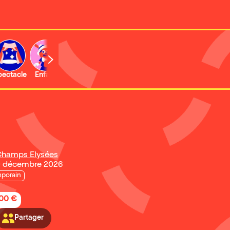
b
pectacle
Enfant
Concert
Activité
Expo et musée
hamps Elysées
30 décembre 2026
porain
,00 €
Partager