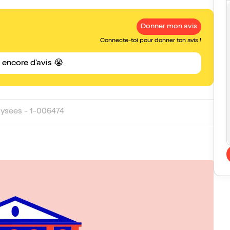
Donner mon avis
Connecte-toi pour donner ton avis !
s encore d'avis 😭
sees - 1-006474