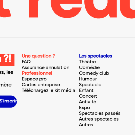
Une question ?
Les spectacles
 ?!
FAQ
Théâtre
Assurance annulation
Comédie
s, les
Professionnel
Comedy club
Espace pro
Humour
 mère
Cartes entreprise
Spectacle
Téléchargez le kit média
Enfant
Concert
S’inscrire S’inscrire S’inscrire S’inscrire S’inscrire S’inscrire S’inscrire S’inscrire S’inscrire S’inscrire S’inscrire S’inscrire
Activité
Expo
Spectacles passés
Autres spectacles
Autres