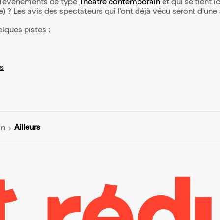
n d’événements de type
Théâtre contemporain
et qui se tient ic
(e) ? Les avis des spectateurs qui l'ont déjà vécu seront d'une
elques pistes :
s
Ailleurs
in