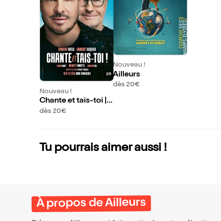
Nouveau !
Ailleurs
dès 20€
Nouveau !
Chante et tais-toi | a
vec Laurent Ruquier
dès 20€
et Vincent Niclo
Tu pourrais aimer aussi !
À propos de Ailleurs