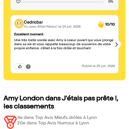
🙁
0%
Cedricbar
10/10
Vu avec Billet Réduc'
le 24 juil. 2026
Excellent moment
an
Une très belle soirée avec Amy à coeur ouvert qui vous plonge
On
dans sa vie et vous rappelle beaucoup de souvenirs de votre
fa
propre enfance. c’était à la fois drôle et touchant
on
Publié
le 25 juil. 2026
Amy London dans J'étais pas prête !,
les classements
4e dans Top Avis Meufs drôles à Lyon
20e dans Top Avis Humour à Lyon