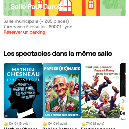
Salle Paul Garcin
Salle municipale (~ 285 places)
7 impasse Flesselles, 69001 Lyon
Réserver un parking
Les spectacles dans la même salle
10
Ben
hia 
dès 2
10/10 (19 avis)
10/10 (4 avis)
7/10 (8 avis)
re