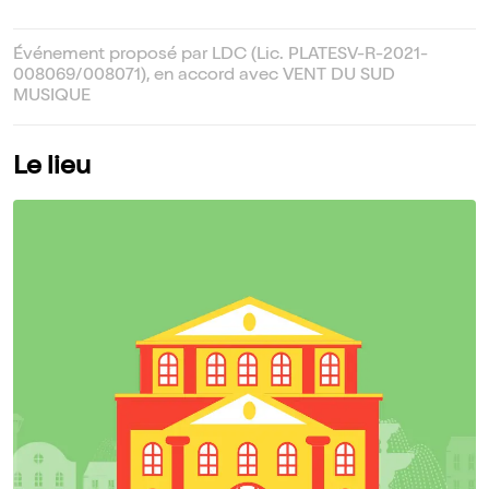
Événement proposé par LDC (Lic. PLATESV-R-2021-
008069/008071), en accord avec VENT DU SUD
MUSIQUE
Le lieu