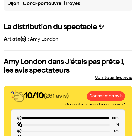
Dijon
Gond-pontouvre
Troyes
La distribution du spectacle ✨
Artiste(s) :
Amy London
Amy London dans J'étais pas prête !,
les avis spectateurs
Voir tous les avis
10/10
(261 avis)
Donner mon avis
Connecte-toi pour donner ton avis !
😍
99%
🤗
1%
😐
0%