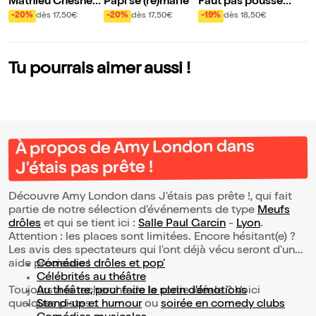
Mathieu Chesnea
Papi se (re)marie
Faut pas pousser
u dans Synchronic
Papy et Mamy da
-20%
dès 17,50€
-20%
dès 17,50€
-19%
dès 18,50€
ité
ns les orties !
Tu pourrais aimer aussi !
À propos de Amy London dans
J'étais pas prête !
Découvre Amy London dans J'étais pas prête !, qui fait
partie de notre sélection d’événements de type
Meufs
drôles
et qui se tient ici :
Salle Paul Garcin
-
Lyon
.
Attention : les places sont limitées. Encore hésitant(e) ?
Les avis des spectateurs qui l'ont déjà vécu seront d'une
aide précieuse !
Comédies drôles et pop’
Célébrités au théâtre
Toujours à la recherche de la sortie idéale ? Voici
Au théâtre, pour faire le plein d’émotions
quelques pistes :
Stand-up et humour
ou
soirée en comedy clubs