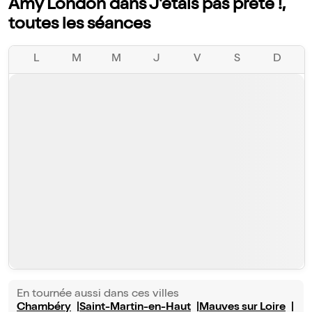
Amy London dans J'étais pas prête !,
toutes les séances
L
M
M
J
V
S
D
En tournée aussi dans ces villes
Chambéry
Saint-Martin-en-Haut
Mauves sur Loire