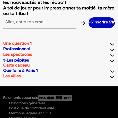
les nouveautés et les réduc' !
A toi de jouer pour impressionner ta moitié, ta mère
ou ta tribu !
S’inscrire S’inscrire S’i
Adresse email pour la newsletter
Une question ?
Professionnel
Les spectacles
✨Les pépites
Carte cadeau
Que faire à Paris ?
Les villes
Paiements sécurisés
Conditions générales
Politique de confidentialité
Mentions légales et CGU