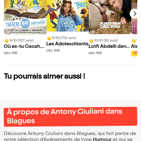
9/10 (752 avis)
9/10 (527 avis)
10/10 (92 avis)
10
Les Adoleschiants
Où es-tu Cacahuè
Lotfi Abdelli dans
Ale
dès 10€
te ?
Je suis bien chez
dès 10€
dès 16€
-27
vous
Tu pourrais aimer aussi !
À propos de Antony Giuliani dans
Blagues
Découvre Antony Giuliani dans Blagues, qui fait partie de
notre sélection d’événements de type
Humour
et qui se