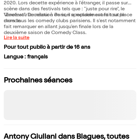
2020. Lors decette expérience à l'étranger, il passe sur
scène dans des festivals tels que : "juste pour rire", le
"Zoofest". De retour à Paris, il a rapidement fait sa place
Venez voir la création de son spectacle avant tout le
dans tous les comedy clubs parisiens. Il s'est notamment
monde.
fait remarquer en allant jusqu'en finale lors de la
deuxième saison de Comedy Class.
Lire la suite
Pour tout public à partir de 16 ans
Langue : français
Prochaines séances
Antony Giuliani dans Blagues, toutes