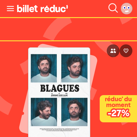
réduc' du
moment
-27%