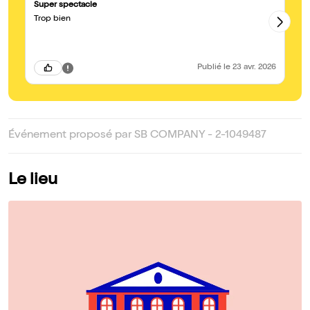
Super spectacle
J’
Trop bien
T
Publié
le 23 avr. 2026
Événement proposé par SB COMPANY - 2-1049487
Le lieu