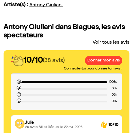
Artiste(s) :
Antony Giuliani
Antony Giuliani dans Blagues, les avis
spectateurs
Voir tous les avis
10/10
(38 avis)
Donner mon avis
Connecte-toi pour donner ton avis !
😍
100%
🤗
0%
😐
0%
🙁
0%
Julie
10/10
Vu avec Billet Réduc'
le 22 avr. 2026