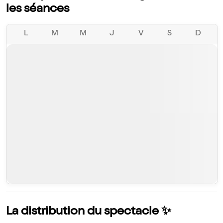
les séances
L
M
M
J
V
S
D
La distribution du spectacle ✨