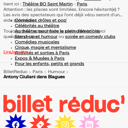
tient ici :
Théâtre BO Saint Martin
-
Paris
.
Attention : les places sont limitées. Encore hésitant(e) ?
Les avis des spectateurs qui l'ont déjà vécu seront d'une
aide précieuse !
Comédies drôles et pop’
Célébrités au théâtre
Toujours à la recherche de la sortie idéale ? Voici
Au théâtre, pour faire le plein d’émotions
quelques pistes :
Stand-up et humour
ou
soirée en comedy clubs
Comédies musicales
Cirque, magie et mentalisme
Lire la suite
Activités et sorties à Paris
Expos & Musées à Paris
Pour les enfants, petits et grands
BilletReduc
Paris
Humour
Antony Giuliani dans Blagues