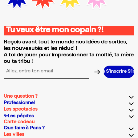
Tu veux être mon copain ?!
Reçois avant tout le monde nos idées de sorties,
les nouveautés et les réduc' !
A toi de jouer pour impressionner ta moitié, ta mère
ou ta tribu !
S’inscrire S’inscrire S’
Adresse email pour la newsletter
Une question ?
Professionnel
Les spectacles
✨Les pépites
Carte cadeau
Que faire à Paris ?
Les villes